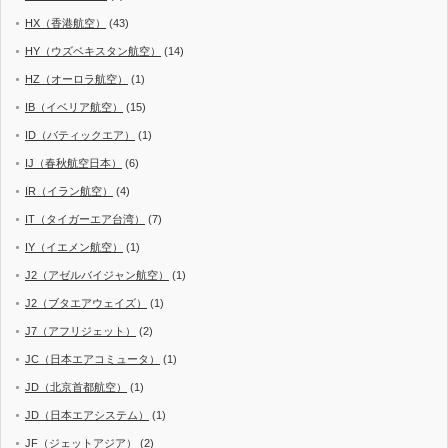
HX（香港航空）
(43)
HY（ウズベキスタン航空）
(14)
HZ（オーロラ航空）
(1)
IB（イベリア航空）
(15)
ID（バティックエア）
(1)
IJ（春秋航空日本）
(6)
IR（イラン航空）
(4)
IT（タイガーエア台湾）
(7)
IY（イエメン航空）
(1)
J2（アゼルバイジャン航空）
(1)
J2（ブタエアウェイズ）
(1)
J7（アフリジェット）
(2)
JC（日本エアコミュータ）
(1)
JD（北京首都航空）
(1)
JD（日本エアシステム）
(1)
JF（ジェットアジア）
(2)