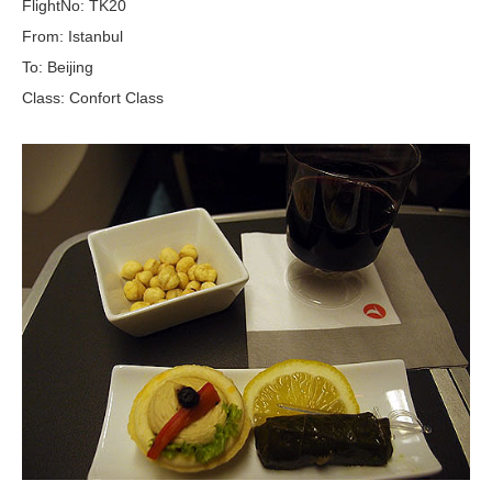
FlightNo: TK20
From: Istanbul
To: Beijing
Class: Confort Class