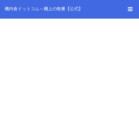
機内食ドットコム～機上の晩餐【公式】