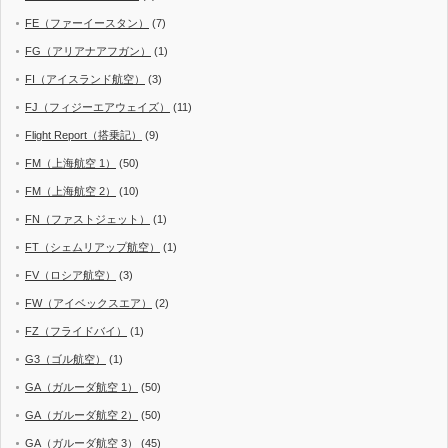
FE（ファーイースタン）
(7)
FG（アリアナアフガン）
(1)
FI（アイスランド航空）
(3)
FJ（フィジーエアウェイズ）
(11)
Flight Report（搭乗記）
(9)
FM（上海航空 1）
(50)
FM（上海航空 2）
(10)
FN（ファストジェット）
(1)
FT（シェムリアップ航空）
(1)
FV（ロシア航空）
(3)
FW（アイベックスエア）
(2)
FZ（フライドバイ）
(1)
G3（ゴル航空）
(1)
GA（ガルーダ航空 1）
(50)
GA（ガルーダ航空 2）
(50)
GA（ガルーダ航空 3）
(45)