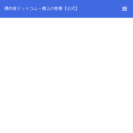
機内食ドットコム～機上の晩餐【公式】