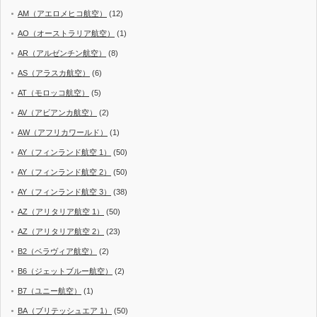
AM（アエロメヒコ航空）
(12)
AO（オーストラリア航空）
(1)
AR（アルゼンチン航空）
(8)
AS（アラスカ航空）
(6)
AT（モロッコ航空）
(5)
AV（アビアンカ航空）
(2)
AW（アフリカワールド）
(1)
AY（フィンランド航空 1）
(50)
AY（フィンランド航空 2）
(50)
AY（フィンランド航空 3）
(38)
AZ（アリタリア航空 1）
(50)
AZ（アリタリア航空 2）
(23)
B2（ベラヴィア航空）
(2)
B6（ジェットブルー航空）
(2)
B7（ユニー航空）
(1)
BA（ブリテッシュエア 1）
(50)