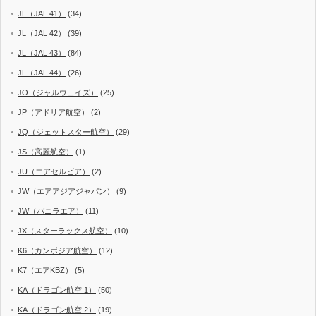
JL（JAL 41）
(34)
JL（JAL 42）
(39)
JL（JAL 43）
(84)
JL（JAL 44）
(26)
JO（ジャルウェイズ）
(25)
JP（アドリア航空）
(2)
JQ（ジェットスター航空）
(29)
JS（高麗航空）
(1)
JU（エアセルビア）
(2)
JW（エアアジアジャパン）
(9)
JW（バニラエア）
(11)
JX（スターラックス航空）
(10)
K6（カンボジア航空）
(12)
K7（エアKBZ）
(5)
KA（ドラゴン航空 1）
(50)
KA（ドラゴン航空 2）
(19)