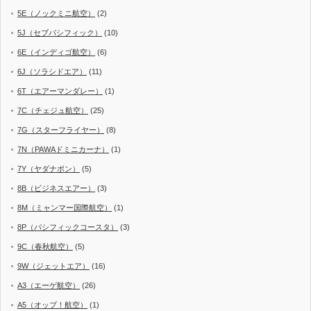
5E（ノックミニ航空）
(2)
5J（セブパシフィック）
(10)
6E（インディゴ航空）
(6)
6J（ソラシドエア）
(11)
6T（エアーマンダレー）
(1)
7C（チェジュ航空）
(25)
7G（スターフライヤー）
(8)
7N（PAWAドミニカーナ）
(1)
7Y（ヤダナポン）
(5)
8B（ビジネスエアー）
(3)
8M（ミャンマー国際航空）
(1)
8P（パシフィックコースタ）
(3)
9C（春秋航空）
(5)
9W（ジェットエア）
(16)
A3（エーゲ航空）
(26)
A5（オップ！航空）
(1)