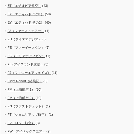
ET（エチオピア航空）
(43)
EY（エティハド その1）
(50)
EY（エティハド その2）
(40)
FA（ファーストエアー）
(1)
FD（タイエアアジア）
(5)
FE（ファーイースタン）
(7)
FG（アリアナアフガン）
(1)
FI（アイスランド航空）
(3)
FJ（フィジーエアウェイズ）
(11)
Flight Report（搭乗記）
(9)
FM（上海航空 1）
(50)
FM（上海航空 2）
(10)
FN（ファストジェット）
(1)
FT（シェムリアップ航空）
(1)
FV（ロシア航空）
(3)
FW（アイベックスエア）
(2)