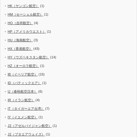
HK（ヤンゴン航空）
(1)
HM（セーシェル航空）
(1)
HO（吉祥航空）
(4)
HP（アメリカウエスト）
(1)
HU（海南航空）
(3)
HX（香港航空）
(43)
HY（ウズベキスタン航空）
(14)
HZ（オーロラ航空）
(1)
IB（イベリア航空）
(15)
ID（バティックエア）
(1)
IJ（春秋航空日本）
(6)
IR（イラン航空）
(4)
IT（タイガーエア台湾）
(7)
IY（イエメン航空）
(1)
J2（アゼルバイジャン航空）
(1)
J2（ブタエアウェイズ）
(1)