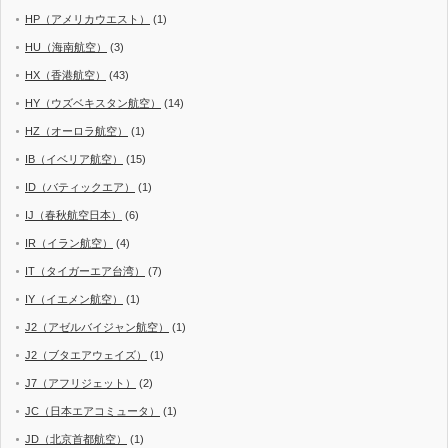
HP（アメリカウエスト）
(1)
HU（海南航空）
(3)
HX（香港航空）
(43)
HY（ウズベキスタン航空）
(14)
HZ（オーロラ航空）
(1)
IB（イベリア航空）
(15)
ID（バティックエア）
(1)
IJ（春秋航空日本）
(6)
IR（イラン航空）
(4)
IT（タイガーエア台湾）
(7)
IY（イエメン航空）
(1)
J2（アゼルバイジャン航空）
(1)
J2（ブタエアウェイズ）
(1)
J7（アフリジェット）
(2)
JC（日本エアコミュータ）
(1)
JD（北京首都航空）
(1)