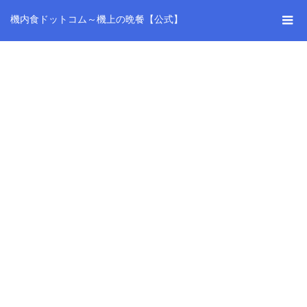
機内食ドットコム～機上の晩餐【公式】