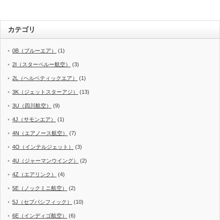
カテゴリ
0B（ブルーエア）
(1)
2I（スターペルー航空）
(3)
2L（ヘルベティックエア）
(1)
3K（ジェットスターアジ）
(13)
3U（四川航空）
(9)
4J（サモンエア）
(1)
4N（エアノース航空）
(7)
4O（インテルジェット）
(3)
4U（ジャーマンウイング）
(2)
4Z（エアリンク）
(4)
5E（ノックミニ航空）
(2)
5J（セブパシフィック）
(10)
6E（インディゴ航空）
(6)