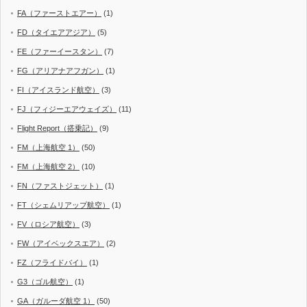
FA（ファーストエアー）
(1)
FD（タイエアアジア）
(5)
FE（ファーイースタン）
(7)
FG（アリアナアフガン）
(1)
FI（アイスランド航空）
(3)
FJ（フィジーエアウェイズ）
(11)
Flight Report（搭乗記）
(9)
FM（上海航空 1）
(50)
FM（上海航空 2）
(10)
FN（ファストジェット）
(1)
FT（シェムリアップ航空）
(1)
FV（ロシア航空）
(3)
FW（アイベックスエア）
(2)
FZ（フライドバイ）
(1)
G3（ゴル航空）
(1)
GA（ガルーダ航空 1）
(50)