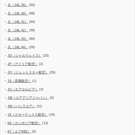
JL（JAL 39）
(50)
JL（JAL 40）
(96)
JL（JAL 41）
(34)
JL（JAL 42）
(39)
JL（JAL 43）
(84)
JL（JAL 44）
(26)
JO（ジャルウェイズ）
(25)
JP（アドリア航空）
(2)
JQ（ジェットスター航空）
(29)
JS（高麗航空）
(1)
JU（エアセルビア）
(2)
JW（エアアジアジャパン）
(9)
JW（バニラエア）
(11)
JX（スターラックス航空）
(10)
K6（カンボジア航空）
(12)
K7（エアKBZ）
(5)