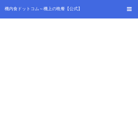
機内食ドットコム～機上の晩餐【公式】