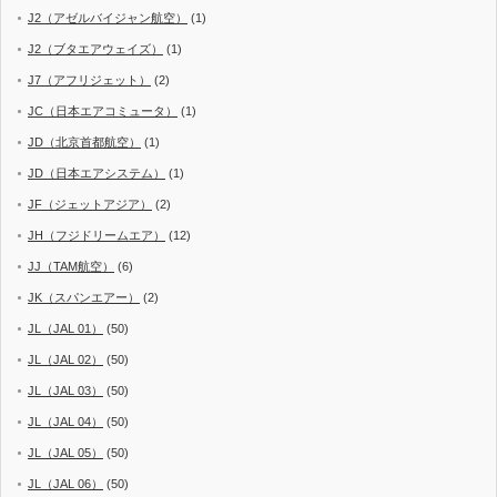
J2（アゼルバイジャン航空）
(1)
J2（ブタエアウェイズ）
(1)
J7（アフリジェット）
(2)
JC（日本エアコミュータ）
(1)
JD（北京首都航空）
(1)
JD（日本エアシステム）
(1)
JF（ジェットアジア）
(2)
JH（フジドリームエア）
(12)
JJ（TAM航空）
(6)
JK（スパンエアー）
(2)
JL（JAL 01）
(50)
JL（JAL 02）
(50)
JL（JAL 03）
(50)
JL（JAL 04）
(50)
JL（JAL 05）
(50)
JL（JAL 06）
(50)