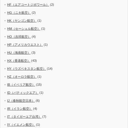
HF（エアコートジボワール）
(2)
HG（ニキ航空）
(2)
HK（ヤンゴン航空）
(1)
HM（セーシェル航空）
(1)
HO（吉祥航空）
(4)
HP（アメリカウエスト）
(1)
HU（海南航空）
(3)
HX（香港航空）
(43)
HY（ウズベキスタン航空）
(14)
HZ（オーロラ航空）
(1)
IB（イベリア航空）
(15)
ID（バティックエア）
(1)
IJ（春秋航空日本）
(6)
IR（イラン航空）
(4)
IT（タイガーエア台湾）
(7)
IY（イエメン航空）
(1)