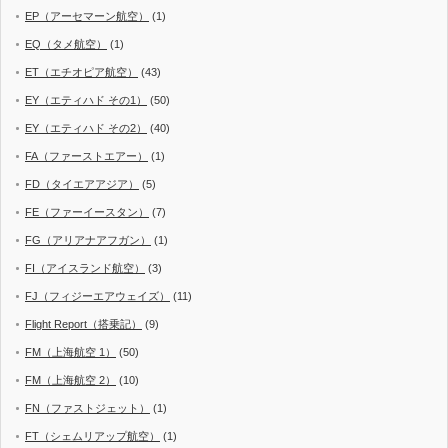
EP（アーセマーン航空）
(1)
EQ（タメ航空）
(1)
ET（エチオピア航空）
(43)
EY（エティハド その1）
(50)
EY（エティハド その2）
(40)
FA（ファーストエアー）
(1)
FD（タイエアアジア）
(5)
FE（ファーイースタン）
(7)
FG（アリアナアフガン）
(1)
FI（アイスランド航空）
(3)
FJ（フィジーエアウェイズ）
(11)
Flight Report（搭乗記）
(9)
FM（上海航空 1）
(50)
FM（上海航空 2）
(10)
FN（ファストジェット）
(1)
FT（シェムリアップ航空）
(1)