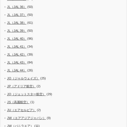
JL（JAL 36）
(50)
JL（JAL 37）
(50)
JL（JAL 38）
(61)
JL（JAL 39）
(50)
JL（JAL 40）
(96)
JL（JAL 41）
(34)
JL（JAL 42）
(39)
JL（JAL 43）
(84)
JL（JAL 44）
(26)
JO（ジャルウェイズ）
(25)
JP（アドリア航空）
(2)
JQ（ジェットスター航空）
(29)
JS（高麗航空）
(1)
JU（エアセルビア）
(2)
JW（エアアジアジャパン）
(9)
JW（バニラエア）
(11)