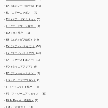
EK（エミレーツ航空 5）
(45)
EL（エアーニッポン）
(4)
EN（エア・ドロミティ）
(8)
EP（アーセマーン航空）
(1)
EQ（タメ航空）
(1)
ET（エチオピア航空）
(43)
EY（エティハド その1）
(50)
EY（エティハド その2）
(40)
FA（ファーストエアー）
(1)
FD（タイエアアジア）
(5)
FE（ファーイースタン）
(7)
FG（アリアナアフガン）
(1)
FI（アイスランド航空）
(3)
FJ（フィジーエアウェイズ）
(11)
Flight Report（搭乗記）
(9)
FM（上海航空 1）
(50)