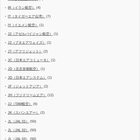
IR（イラン航空）
(4)
IT（タイガーエア台湾）
(7)
IY（イエメン航空）
(1)
J2（アゼルバイジャン航空）
(1)
J2（ブタエアウェイズ）
(1)
J7（アフリジェット）
(2)
JC（日本エアコミュータ）
(1)
JD（北京首都航空）
(1)
JD（日本エアシステム）
(1)
JF（ジェットアジア）
(2)
JH（フジドリームエア）
(12)
JJ（TAM航空）
(6)
JK（スパンエアー）
(2)
JL（JAL 01）
(50)
JL（JAL 02）
(50)
JL（JAL 03）
(50)