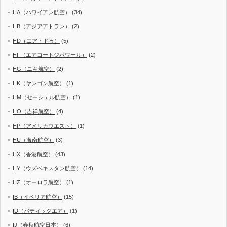
HA（ハワイアン航空）
(34)
HB（アジアアトラン）
(2)
HD（エア・ドゥ）
(5)
HF（エアコートジボワール）
(2)
HG（ニキ航空）
(2)
HK（ヤンゴン航空）
(1)
HM（セーシェル航空）
(1)
HO（吉祥航空）
(4)
HP（アメリカウエスト）
(1)
HU（海南航空）
(3)
HX（香港航空）
(43)
HY（ウズベキスタン航空）
(14)
HZ（オーロラ航空）
(1)
IB（イベリア航空）
(15)
ID（バティックエア）
(1)
IJ（春秋航空日本）
(6)