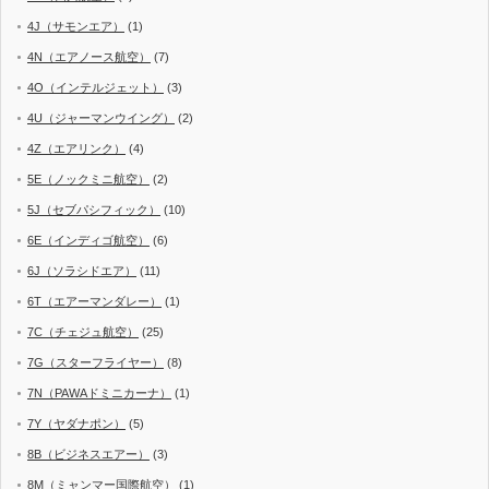
4J（サモンエア）
(1)
4N（エアノース航空）
(7)
4O（インテルジェット）
(3)
4U（ジャーマンウイング）
(2)
4Z（エアリンク）
(4)
5E（ノックミニ航空）
(2)
5J（セブパシフィック）
(10)
6E（インディゴ航空）
(6)
6J（ソラシドエア）
(11)
6T（エアーマンダレー）
(1)
7C（チェジュ航空）
(25)
7G（スターフライヤー）
(8)
7N（PAWAドミニカーナ）
(1)
7Y（ヤダナポン）
(5)
8B（ビジネスエアー）
(3)
8M（ミャンマー国際航空）
(1)