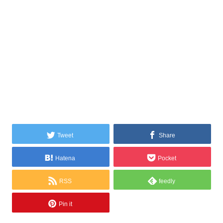
Tweet
Share
Hatena
Pocket
RSS
feedly
Pin it