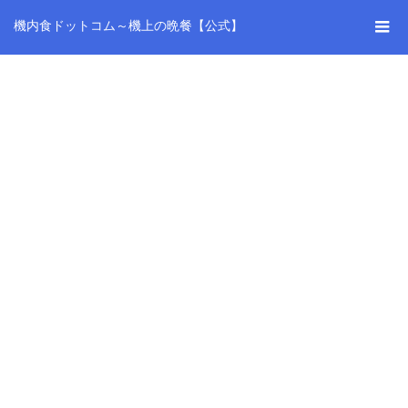
機内食ドットコム～機上の晩餐【公式】