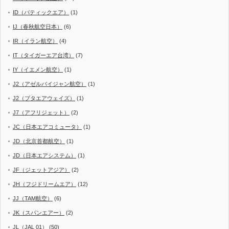
ID（バティックエア）
(1)
IJ（春秋航空日本）
(6)
IR（イラン航空）
(4)
IT（タイガーエア台湾）
(7)
IY（イエメン航空）
(1)
J2（アゼルバイジャン航空）
(1)
J2（ブタエアウェイズ）
(1)
J7（アフリジェット）
(2)
JC（日本エアコミュータ）
(1)
JD（北京首都航空）
(1)
JD（日本エアシステム）
(1)
JF（ジェットアジア）
(2)
JH（フジドリームエア）
(12)
JJ（TAM航空）
(6)
JK（スパンエアー）
(2)
JL（JAL 01）
(50)