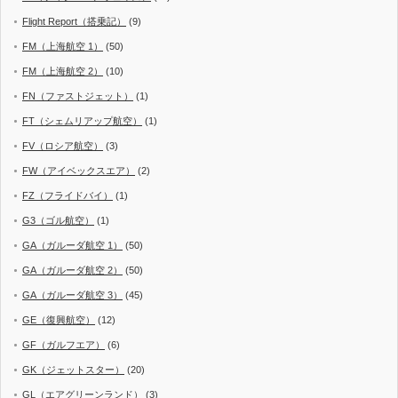
Flight Report（搭乗記）
(9)
FM（上海航空 1）
(50)
FM（上海航空 2）
(10)
FN（ファストジェット）
(1)
FT（シェムリアップ航空）
(1)
FV（ロシア航空）
(3)
FW（アイベックスエア）
(2)
FZ（フライドバイ）
(1)
G3（ゴル航空）
(1)
GA（ガルーダ航空 1）
(50)
GA（ガルーダ航空 2）
(50)
GA（ガルーダ航空 3）
(45)
GE（復興航空）
(12)
GF（ガルフエア）
(6)
GK（ジェットスター）
(20)
GL（エアグリーンランド）
(3)