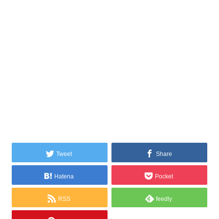
Tweet
Share
Hatena
Pocket
RSS
feedly