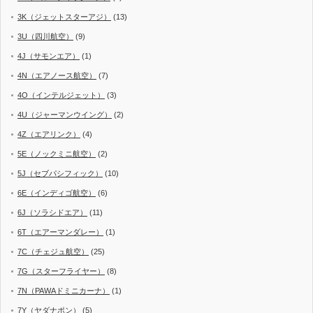
3K（ジェットスターアジ）
(13)
3U（四川航空）
(9)
4J（サモンエア）
(1)
4N（エアノース航空）
(7)
4O（インテルジェット）
(3)
4U（ジャーマンウイング）
(2)
4Z（エアリンク）
(4)
5E（ノックミニ航空）
(2)
5J（セブパシフィック）
(10)
6E（インディゴ航空）
(6)
6J（ソラシドエア）
(11)
6T（エアーマンダレー）
(1)
7C（チェジュ航空）
(25)
7G（スターフライヤー）
(8)
7N（PAWAドミニカーナ）
(1)
7Y（ヤダナポン）
(5)