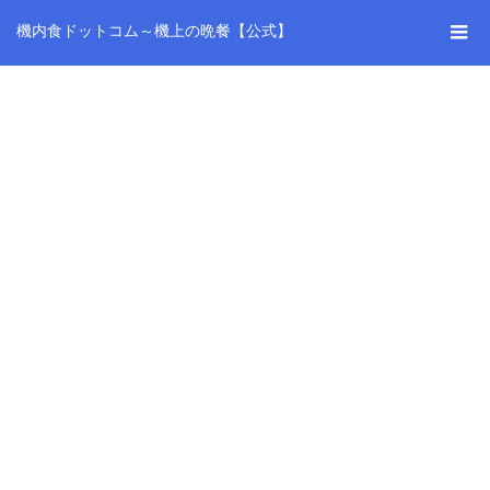
機内食ドットコム～機上の晩餐【公式】