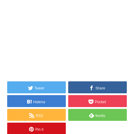
Tweet
Share
Hatena
Pocket
RSS
feedly
Pin it