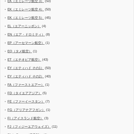
EK（エミレーツ航空 3）
(50)
EK（エミレーツ航空 4）
(50)
EK（エミレーツ航空 5）
(45)
EL（エアーニッポン）
(4)
EN（エア・ドロミティ）
(8)
EP（アーセマーン航空）
(1)
EQ（タメ航空）
(1)
ET（エチオピア航空）
(43)
EY（エティハド その1）
(50)
EY（エティハド その2）
(40)
FA（ファーストエアー）
(1)
FD（タイエアアジア）
(5)
FE（ファーイースタン）
(7)
FG（アリアナアフガン）
(1)
FI（アイスランド航空）
(3)
FJ（フィジーエアウェイズ）
(11)