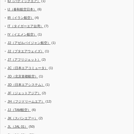
ID（バティックエア）
(1)
IJ（春秋航空日本）
(6)
IR（イラン航空）
(4)
IT（タイガーエア台湾）
(7)
IY（イエメン航空）
(1)
J2（アゼルバイジャン航空）
(1)
J2（ブタエアウェイズ）
(1)
J7（アフリジェット）
(2)
JC（日本エアコミュータ）
(1)
JD（北京首都航空）
(1)
JD（日本エアシステム）
(1)
JF（ジェットアジア）
(2)
JH（フジドリームエア）
(12)
JJ（TAM航空）
(6)
JK（スパンエアー）
(2)
JL（JAL 01）
(50)