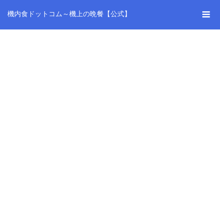
機内食ドットコム～機上の晩餐【公式】