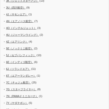
3K（ジェットスターアジ）
(13)
3U（四川航空）
(9)
4J（サモンエア）
(1)
4N（エアノース航空）
(7)
4O（インテルジェット）
(3)
4U（ジャーマンウイング）
(2)
4Z（エアリンク）
(4)
5E（ノックミニ航空）
(2)
5J（セブパシフィック）
(10)
6E（インディゴ航空）
(6)
6J（ソラシドエア）
(11)
6T（エアーマンダレー）
(1)
7C（チェジュ航空）
(25)
7G（スターフライヤー）
(8)
7N（PAWAドミニカーナ）
(1)
7Y（ヤダナポン）
(5)