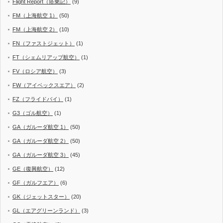
Flight Report（搭乗記）
(9)
FM（上海航空 1）
(50)
FM（上海航空 2）
(10)
FN（ファストジェット）
(1)
FT（シェムリアップ航空）
(1)
FV（ロシア航空）
(3)
FW（アイベックスエア）
(2)
FZ（フライドバイ）
(1)
G3（ゴル航空）
(1)
GA（ガルーダ航空 1）
(50)
GA（ガルーダ航空 2）
(50)
GA（ガルーダ航空 3）
(45)
GE（復興航空）
(12)
GF（ガルフエア）
(6)
GK（ジェットスター）
(20)
GL（エアグリーンランド）
(3)