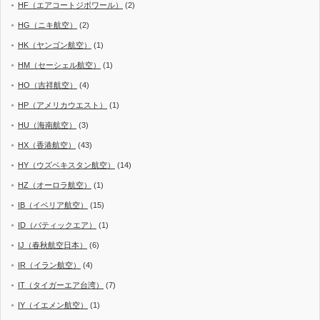
HF（エアコートジボワール）
(2)
HG（ニキ航空）
(2)
HK（ヤンゴン航空）
(1)
HM（セーシェル航空）
(1)
HO（吉祥航空）
(4)
HP（アメリカウエスト）
(1)
HU（海南航空）
(3)
HX（香港航空）
(43)
HY（ウズベキスタン航空）
(14)
HZ（オーロラ航空）
(1)
IB（イベリア航空）
(15)
ID（バティックエア）
(1)
IJ（春秋航空日本）
(6)
IR（イラン航空）
(4)
IT（タイガーエア台湾）
(7)
IY（イエメン航空）
(1)