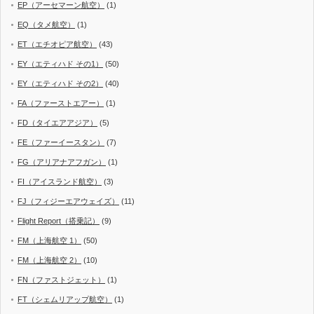
EP（アーセマーン航空）
(1)
EQ（タメ航空）
(1)
ET（エチオピア航空）
(43)
EY（エティハド その1）
(50)
EY（エティハド その2）
(40)
FA（ファーストエアー）
(1)
FD（タイエアアジア）
(5)
FE（ファーイースタン）
(7)
FG（アリアナアフガン）
(1)
FI（アイスランド航空）
(3)
FJ（フィジーエアウェイズ）
(11)
Flight Report（搭乗記）
(9)
FM（上海航空 1）
(50)
FM（上海航空 2）
(10)
FN（ファストジェット）
(1)
FT（シェムリアップ航空）
(1)