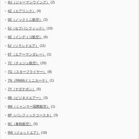
4U（ジャーマンウイング）
(2)
4Z（エアリンク）
(4)
5E（ノックミニ航空）
(2)
5J（セブパシフィック）
(10)
6E（インディゴ航空）
(6)
6J（ソラシドエア）
(11)
6T（エアーマンダレー）
(1)
7C（チェジュ航空）
(25)
7G（スターフライヤー）
(8)
7N（PAWAドミニカーナ）
(1)
7Y（ヤダナポン）
(5)
8B（ビジネスエアー）
(3)
8M（ミャンマー国際航空）
(1)
8P（パシフィックコースタ）
(3)
9C（春秋航空）
(5)
9W（ジェットエア）
(16)