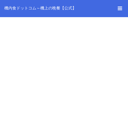
機内食ドットコム～機上の晩餐【公式】