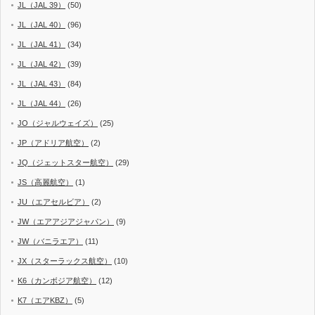
JL（JAL 39）
(50)
JL（JAL 40）
(96)
JL（JAL 41）
(34)
JL（JAL 42）
(39)
JL（JAL 43）
(84)
JL（JAL 44）
(26)
JO（ジャルウェイズ）
(25)
JP（アドリア航空）
(2)
JQ（ジェットスター航空）
(29)
JS（高麗航空）
(1)
JU（エアセルビア）
(2)
JW（エアアジアジャパン）
(9)
JW（バニラエア）
(11)
JX（スターラックス航空）
(10)
K6（カンボジア航空）
(12)
K7（エアKBZ）
(5)