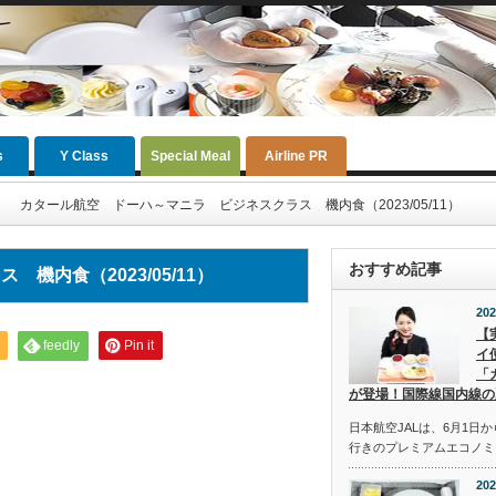
s
Y Class
Special Meal
Airline PR
カタール航空 ドーハ～マニラ ビジネスクラス 機内食（2023/05/11）
おすすめ記事
内食（2023/05/11）
202
【
feedly
Pin it
イ
「
が登場！国際線国内線の
日本航空JALは、6月1日
行きのプレミアムエコノミ
202