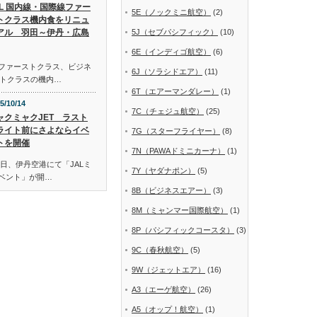
AL 国内線・国際線ファー
5E（ノックミニ航空）
(2)
トクラス機内食をリニュ
アル 羽田～伊丹・広島
5J（セブパシフィック）
(10)
6E（インディゴ航空）
(6)
線ファーストクラス、ビジネ
6J（ソラシドエア）
(11)
トクラスの機内…
6T（エアーマンダレー）
(1)
5/10/14
7C（チェジュ航空）
(25)
ャクミャクJET ラスト
ライト前にさよならイベ
7G（スターフライヤー）
(8)
トを開催
7N（PAWAドミニカーナ）
(1)
日、伊丹空港にて「JALミ
7Y（ヤダナポン）
(5)
イベント」が開…
8B（ビジネスエアー）
(3)
8M（ミャンマー国際航空）
(1)
8P（パシフィックコースタ）
(3)
9C（春秋航空）
(5)
9W（ジェットエア）
(16)
A3（エーゲ航空）
(26)
A5（オップ！航空）
(1)