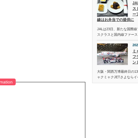
J
ス
ー
線はお弁当での提供に
JALは23日、新たな国際
スクラスと国内線ファース
202
ミ
フ
ン
大阪・関西万博最終日の13
ャクミャクJETさよなら
rmation