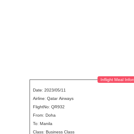
Inflight Meal Info
Date: 2023/05/11
Airline: Qatar Airways
FlightNo: QR932
From: Doha
To: Manila
Class: Business Class