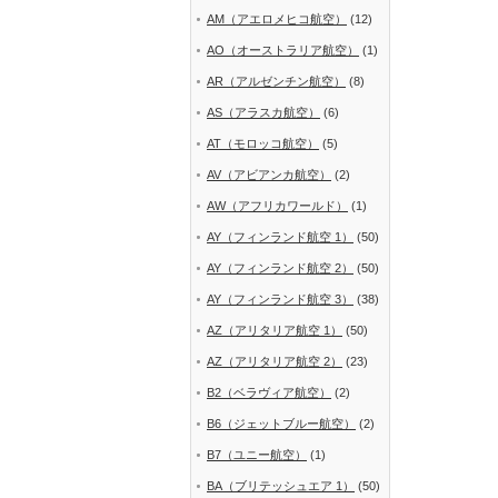
AM（アエロメヒコ航空）
(12)
AO（オーストラリア航空）
(1)
AR（アルゼンチン航空）
(8)
AS（アラスカ航空）
(6)
AT（モロッコ航空）
(5)
AV（アビアンカ航空）
(2)
AW（アフリカワールド）
(1)
AY（フィンランド航空 1）
(50)
AY（フィンランド航空 2）
(50)
AY（フィンランド航空 3）
(38)
AZ（アリタリア航空 1）
(50)
AZ（アリタリア航空 2）
(23)
B2（ベラヴィア航空）
(2)
B6（ジェットブルー航空）
(2)
B7（ユニー航空）
(1)
BA（ブリテッシュエア 1）
(50)