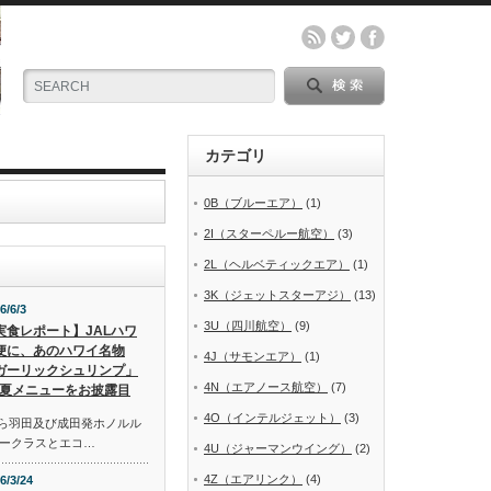
カテゴリ
0B（ブルーエア）
(1)
2I（スターペルー航空）
(3)
2L（ヘルベティックエア）
(1)
3K（ジェットスターアジ）
(13)
6/6/3
3U（四川航空）
(9)
実食レポート】JALハワ
便に、あのハワイ名物
4J（サモンエア）
(1)
ガーリックシュリンプ」
4N（エアノース航空）
(7)
夏メニューをお披露目
4O（インテルジェット）
(3)
から羽田及び成田発ホノルル
ークラスとエコ…
4U（ジャーマンウイング）
(2)
4Z（エアリンク）
(4)
6/3/24