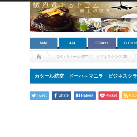
ANA
JAL
F Class
C Clas
QR（カタール航空 4）
,
ビジネスクラス 38
カタール航空 ドーハ～マニラ ビジネスクラス 機
Tweet
Share
Hatena
Pocket
RSS