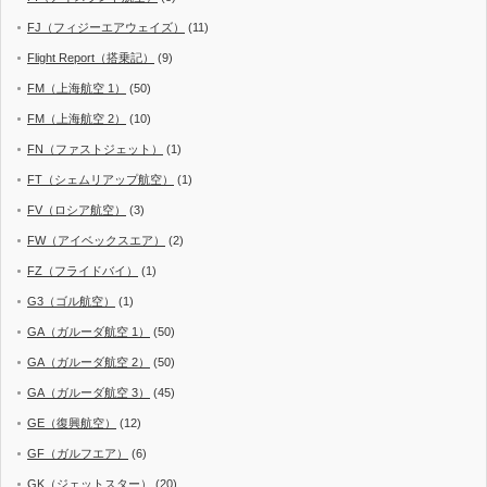
FJ（フィジーエアウェイズ）
(11)
Flight Report（搭乗記）
(9)
FM（上海航空 1）
(50)
FM（上海航空 2）
(10)
FN（ファストジェット）
(1)
FT（シェムリアップ航空）
(1)
FV（ロシア航空）
(3)
FW（アイベックスエア）
(2)
FZ（フライドバイ）
(1)
G3（ゴル航空）
(1)
GA（ガルーダ航空 1）
(50)
GA（ガルーダ航空 2）
(50)
GA（ガルーダ航空 3）
(45)
GE（復興航空）
(12)
GF（ガルフエア）
(6)
GK（ジェットスター）
(20)