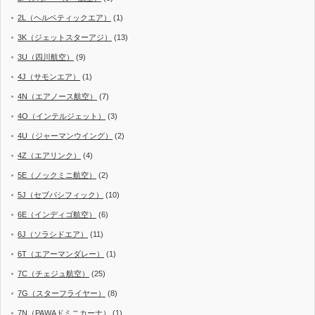
2L（ヘルベティックエア）
(1)
3K（ジェットスターアジ）
(13)
3U（四川航空）
(9)
4J（サモンエア）
(1)
4N（エアノース航空）
(7)
4O（インテルジェット）
(3)
4U（ジャーマンウイング）
(2)
4Z（エアリンク）
(4)
5E（ノックミニ航空）
(2)
5J（セブパシフィック）
(10)
6E（インディゴ航空）
(6)
6J（ソラシドエア）
(11)
6T（エアーマンダレー）
(1)
7C（チェジュ航空）
(25)
7G（スターフライヤー）
(8)
7N（PAWAドミニカーナ）
(1)