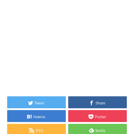
Tweet
Share
Hatena
Pocket
RSS
feedly