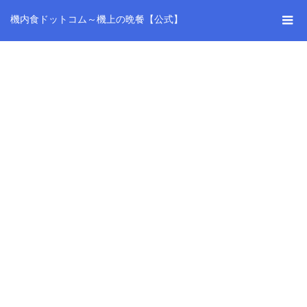
機内食ドットコム～機上の晩餐【公式】