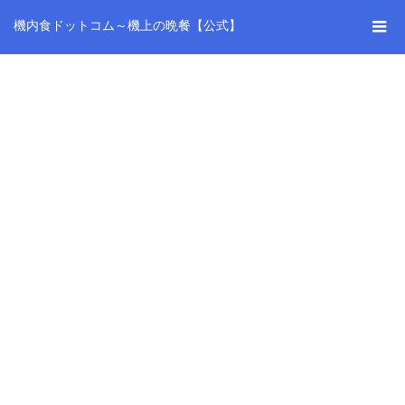
機内食ドットコム～機上の晩餐【公式】