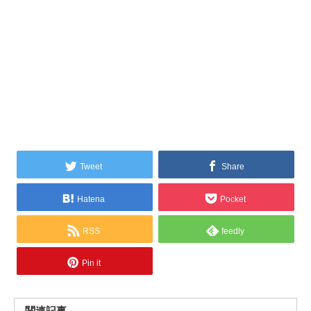
Tweet
Share
Hatena
Pocket
RSS
feedly
Pin it
関連記事