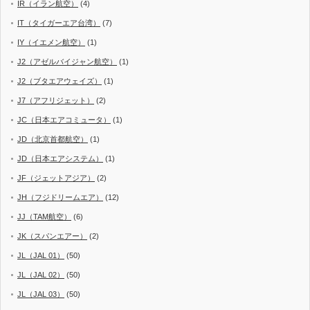
IR（イラン航空）
(4)
IT（タイガーエア台湾）
(7)
IY（イエメン航空）
(1)
J2（アゼルバイジャン航空）
(1)
J2（ブタエアウェイズ）
(1)
J7（アフリジェット）
(2)
JC（日本エアコミュータ）
(1)
JD（北京首都航空）
(1)
JD（日本エアシステム）
(1)
JF（ジェットアジア）
(2)
JH（フジドリームエア）
(12)
JJ（TAM航空）
(6)
JK（スパンエアー）
(2)
JL（JAL 01）
(50)
JL（JAL 02）
(50)
JL（JAL 03）
(50)