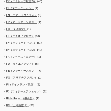
EK（エミレーツ航空 5）
(45)
EL（エアーニッポン）
(4)
EN（エア・ドロミティ）
(8)
EP（アーセマーン航空）
(1)
EQ（タメ航空）
(1)
ET（エチオピア航空）
(43)
EY（エティハド その1）
(50)
EY（エティハド その2）
(40)
FA（ファーストエアー）
(1)
FD（タイエアアジア）
(5)
FE（ファーイースタン）
(7)
FG（アリアナアフガン）
(1)
FI（アイスランド航空）
(3)
FJ（フィジーエアウェイズ）
(11)
Flight Report（搭乗記）
(9)
FM（上海航空 1）
(50)