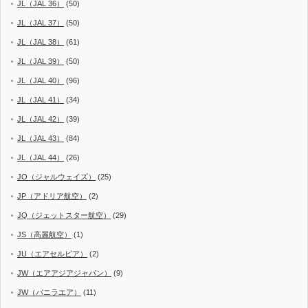
JL（JAL 36）
(50)
JL（JAL 37）
(50)
JL（JAL 38）
(61)
JL（JAL 39）
(50)
JL（JAL 40）
(96)
JL（JAL 41）
(34)
JL（JAL 42）
(39)
JL（JAL 43）
(84)
JL（JAL 44）
(26)
JO（ジャルウェイズ）
(25)
JP（アドリア航空）
(2)
JQ（ジェットスター航空）
(29)
JS（高麗航空）
(1)
JU（エアセルビア）
(2)
JW（エアアジアジャパン）
(9)
JW（バニラエア）
(11)