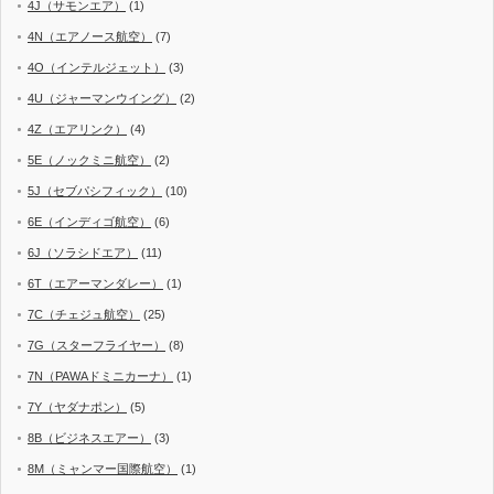
4J（サモンエア）
(1)
4N（エアノース航空）
(7)
4O（インテルジェット）
(3)
4U（ジャーマンウイング）
(2)
4Z（エアリンク）
(4)
5E（ノックミニ航空）
(2)
5J（セブパシフィック）
(10)
6E（インディゴ航空）
(6)
6J（ソラシドエア）
(11)
6T（エアーマンダレー）
(1)
7C（チェジュ航空）
(25)
7G（スターフライヤー）
(8)
7N（PAWAドミニカーナ）
(1)
7Y（ヤダナポン）
(5)
8B（ビジネスエアー）
(3)
8M（ミャンマー国際航空）
(1)