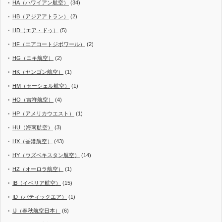
HA（ハワイアン航空）
(34)
HB（アジアアトラン）
(2)
HD（エア・ドゥ）
(5)
HF（エアコートジボワール）
(2)
HG（ニキ航空）
(2)
HK（ヤンゴン航空）
(1)
HM（セーシェル航空）
(1)
HO（吉祥航空）
(4)
HP（アメリカウエスト）
(1)
HU（海南航空）
(3)
HX（香港航空）
(43)
HY（ウズベキスタン航空）
(14)
HZ（オーロラ航空）
(1)
IB（イベリア航空）
(15)
ID（バティックエア）
(1)
IJ（春秋航空日本）
(6)