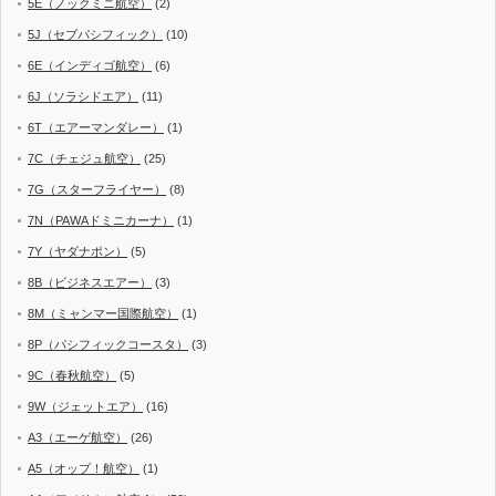
5E（ノックミニ航空）
(2)
5J（セブパシフィック）
(10)
6E（インディゴ航空）
(6)
6J（ソラシドエア）
(11)
6T（エアーマンダレー）
(1)
7C（チェジュ航空）
(25)
7G（スターフライヤー）
(8)
7N（PAWAドミニカーナ）
(1)
7Y（ヤダナポン）
(5)
8B（ビジネスエアー）
(3)
8M（ミャンマー国際航空）
(1)
8P（パシフィックコースタ）
(3)
9C（春秋航空）
(5)
9W（ジェットエア）
(16)
A3（エーゲ航空）
(26)
A5（オップ！航空）
(1)