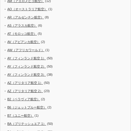
AM（アエロメヒコ航空）
(12)
AO（オーストラリア航空）
(1)
AR（アルゼンチン航空）
(8)
AS（アラスカ航空）
(6)
AT（モロッコ航空）
(5)
AV（アビアンカ航空）
(2)
AW（アフリカワールド）
(1)
AY（フィンランド航空 1）
(50)
AY（フィンランド航空 2）
(50)
AY（フィンランド航空 3）
(38)
AZ（アリタリア航空 1）
(50)
AZ（アリタリア航空 2）
(23)
B2（ベラヴィア航空）
(2)
B6（ジェットブルー航空）
(2)
B7（ユニー航空）
(1)
BA（ブリテッシュエア 1）
(50)