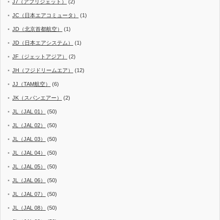
J7（アフリジェット）
(2)
JC（日本エアコミュータ）
(1)
JD（北京首都航空）
(1)
JD（日本エアシステム）
(1)
JF（ジェットアジア）
(2)
JH（フジドリームエア）
(12)
JJ（TAM航空）
(6)
JK（スパンエアー）
(2)
JL（JAL 01）
(50)
JL（JAL 02）
(50)
JL（JAL 03）
(50)
JL（JAL 04）
(50)
JL（JAL 05）
(50)
JL（JAL 06）
(50)
JL（JAL 07）
(50)
JL（JAL 08）
(50)