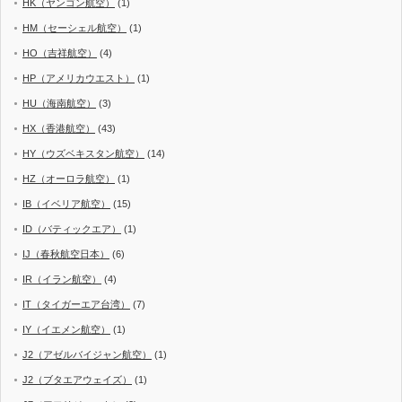
HK（ヤンゴン航空）
(1)
HM（セーシェル航空）
(1)
HO（吉祥航空）
(4)
HP（アメリカウエスト）
(1)
HU（海南航空）
(3)
HX（香港航空）
(43)
HY（ウズベキスタン航空）
(14)
HZ（オーロラ航空）
(1)
IB（イベリア航空）
(15)
ID（バティックエア）
(1)
IJ（春秋航空日本）
(6)
IR（イラン航空）
(4)
IT（タイガーエア台湾）
(7)
IY（イエメン航空）
(1)
J2（アゼルバイジャン航空）
(1)
J2（ブタエアウェイズ）
(1)