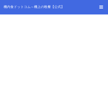
機内食ドットコム～機上の晩餐【公式】