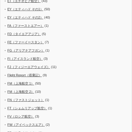
ET（エチオピア航空）
(43)
EY（エティハド その1）
(50)
EY（エティハド その2）
(40)
FA（ファーストエアー）
(1)
FD（タイエアアジア）
(5)
FE（ファーイースタン）
(7)
FG（アリアナアフガン）
(1)
FI（アイスランド航空）
(3)
FJ（フィジーエアウェイズ）
(11)
Flight Report（搭乗記）
(9)
FM（上海航空 1）
(50)
FM（上海航空 2）
(10)
FN（ファストジェット）
(1)
FT（シェムリアップ航空）
(1)
FV（ロシア航空）
(3)
FW（アイベックスエア）
(2)