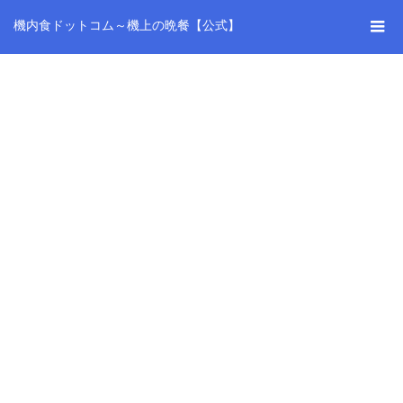
機内食ドットコム～機上の晩餐【公式】