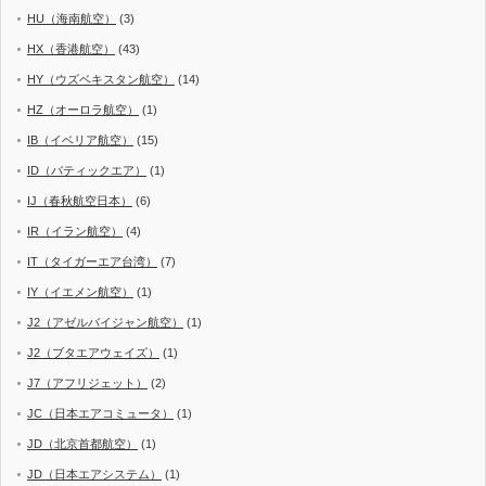
HU（海南航空）
(3)
HX（香港航空）
(43)
HY（ウズベキスタン航空）
(14)
HZ（オーロラ航空）
(1)
IB（イベリア航空）
(15)
ID（バティックエア）
(1)
IJ（春秋航空日本）
(6)
IR（イラン航空）
(4)
IT（タイガーエア台湾）
(7)
IY（イエメン航空）
(1)
J2（アゼルバイジャン航空）
(1)
J2（ブタエアウェイズ）
(1)
J7（アフリジェット）
(2)
JC（日本エアコミュータ）
(1)
JD（北京首都航空）
(1)
JD（日本エアシステム）
(1)