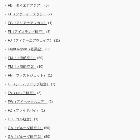
FD（タイエアアジア）
(5)
FE（ファーイースタン）
(7)
FG（アリアナアフガン）
(1)
FI（アイスランド航空）
(3)
FJ（フィジーエアウェイズ）
(11)
Flight Report（搭乗記）
(9)
FM（上海航空 1）
(50)
FM（上海航空 2）
(10)
FN（ファストジェット）
(1)
FT（シェムリアップ航空）
(1)
FV（ロシア航空）
(3)
FW（アイベックスエア）
(2)
FZ（フライドバイ）
(1)
G3（ゴル航空）
(1)
GA（ガルーダ航空 1）
(50)
GA（ガルーダ航空 2）
(50)