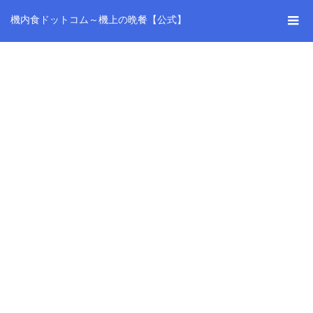
機内食ドットコム～機上の晩餐【公式】