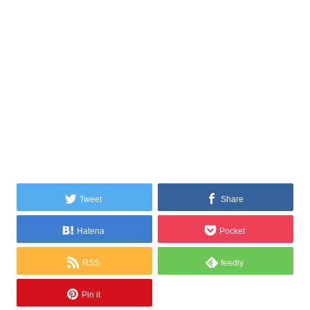
Tweet
Share
Hatena
Pocket
RSS
feedly
Pin it