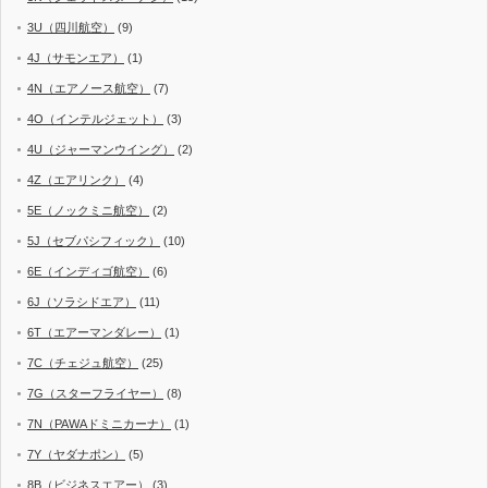
3U（四川航空）
(9)
4J（サモンエア）
(1)
4N（エアノース航空）
(7)
4O（インテルジェット）
(3)
4U（ジャーマンウイング）
(2)
4Z（エアリンク）
(4)
5E（ノックミニ航空）
(2)
5J（セブパシフィック）
(10)
6E（インディゴ航空）
(6)
6J（ソラシドエア）
(11)
6T（エアーマンダレー）
(1)
7C（チェジュ航空）
(25)
7G（スターフライヤー）
(8)
7N（PAWAドミニカーナ）
(1)
7Y（ヤダナポン）
(5)
8B（ビジネスエアー）
(3)