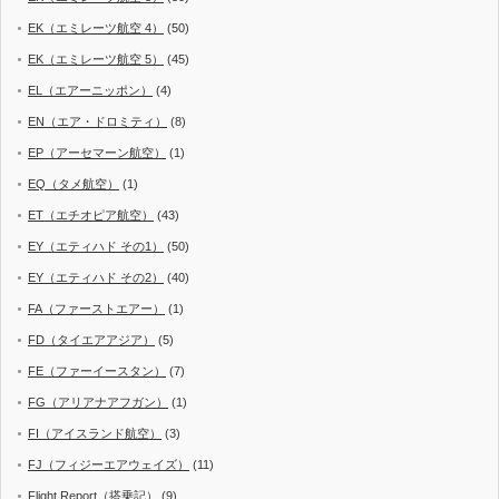
EK（エミレーツ航空 4）
(50)
EK（エミレーツ航空 5）
(45)
EL（エアーニッポン）
(4)
EN（エア・ドロミティ）
(8)
EP（アーセマーン航空）
(1)
EQ（タメ航空）
(1)
ET（エチオピア航空）
(43)
EY（エティハド その1）
(50)
EY（エティハド その2）
(40)
FA（ファーストエアー）
(1)
FD（タイエアアジア）
(5)
FE（ファーイースタン）
(7)
FG（アリアナアフガン）
(1)
FI（アイスランド航空）
(3)
FJ（フィジーエアウェイズ）
(11)
Flight Report（搭乗記）
(9)