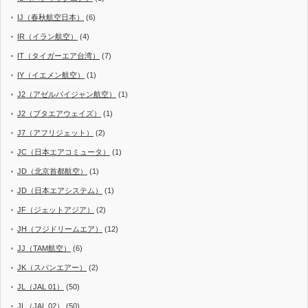
IJ（春秋航空日本）
(6)
IR（イラン航空）
(4)
IT（タイガーエア台湾）
(7)
IY（イエメン航空）
(1)
J2（アゼルバイジャン航空）
(1)
J2（ブタエアウェイズ）
(1)
J7（アフリジェット）
(2)
JC（日本エアコミュータ）
(1)
JD（北京首都航空）
(1)
JD（日本エアシステム）
(1)
JF（ジェットアジア）
(2)
JH（フジドリームエア）
(12)
JJ（TAM航空）
(6)
JK（スパンエアー）
(2)
JL（JAL 01）
(50)
JL（JAL 02）
(50)