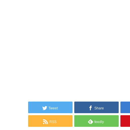
Tweet
Share
RSS
feedly