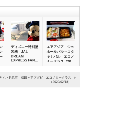
ン
ディズニー特別塗
エアアジア ジョ
ン
装機「JAL
ホールバル～コタ
DREAM
ー
キナバル エコノ
EXPRESS FAN…
ミークラス（20…
ティハド航空 成田～アブダビ エコノミークラス
（2020/02/18）