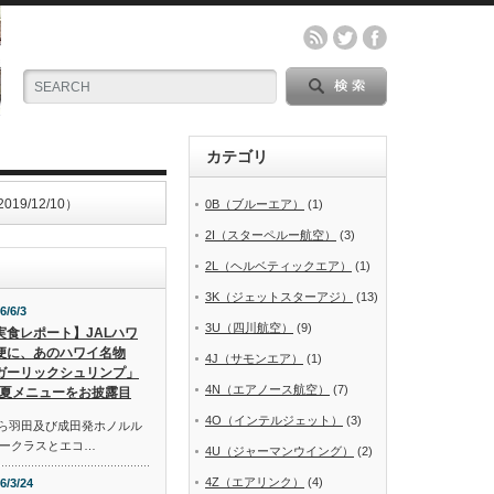
カテゴリ
/12/10）
0B（ブルーエア）
(1)
2I（スターペルー航空）
(3)
2L（ヘルベティックエア）
(1)
3K（ジェットスターアジ）
(13)
6/6/3
3U（四川航空）
(9)
実食レポート】JALハワ
便に、あのハワイ名物
4J（サモンエア）
(1)
ガーリックシュリンプ」
4N（エアノース航空）
(7)
夏メニューをお披露目
4O（インテルジェット）
(3)
から羽田及び成田発ホノルル
ークラスとエコ…
4U（ジャーマンウイング）
(2)
4Z（エアリンク）
(4)
6/3/24