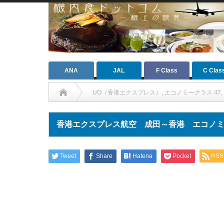
ANA
JAL
F Class
C Clas
UO（香港エクスプレス）
,
エコノミークラス 47
,
香港エクスプレス航空 成田～香港 エコノミークラ
Tweet
Share
Hatena
Pocket
RSS