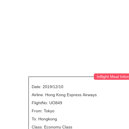
Inflight Meal Info
Date: 2019/12/10
Airline: Hong Kong Express Airways
FlightNo: UO849
From: Tokyo
To: Hongkong
Class: Economy Class