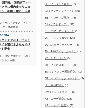
AL 国内線・国際線ファー
5E（ノックミニ航空）
(2)
トクラス機内食をリニュ
アル 羽田～伊丹・広島
5J（セブパシフィック）
(10)
6E（インディゴ航空）
(6)
線ファーストクラス、ビジネ
6J（ソラシドエア）
(11)
トクラスの機内…
6T（エアーマンダレー）
(1)
5/10/14
7C（チェジュ航空）
(25)
ャクミャクJET ラスト
ライト前にさよならイベ
7G（スターフライヤー）
(8)
トを開催
7N（PAWAドミニカーナ）
(1)
日、伊丹空港にて「JALミ
7Y（ヤダナポン）
(5)
イベント」が開…
8B（ビジネスエアー）
(3)
8M（ミャンマー国際航空）
(1)
8P（パシフィックコースタ）
(3)
9C（春秋航空）
(5)
9W（ジェットエア）
(16)
A3（エーゲ航空）
(26)
A5（オップ！航空）
(1)