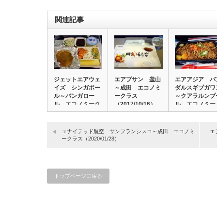
関連記事
ジェットエアウェ
エアプサン 釜山
エアアジア バ
イズ シンガポー
～成田 エコノミ
ダルスギブガワ
ル～バンガロー
ークラス
～クアラルンプ
ル エコノミーク
（2017/10/16）…
ル エコノミー
ラ…
ク…
ユナイテッド航空 サンフランシスコ～成田 エコノミ
エ
ークラス（2020/01/28）
トップページに戻る