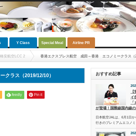
s
Y Class
Special Meal
Airline PR
格安航空LCC 2
香港エクスプレス航空 成田～香港 エコノミークラス（2019
おすすめ記事
ス（2019/12/10）
202
【
feedly
Pin it
イ
「
が登場！国際線国内線の
日本航空JALは、6月1日
行きのプレミアムエコノミ
202