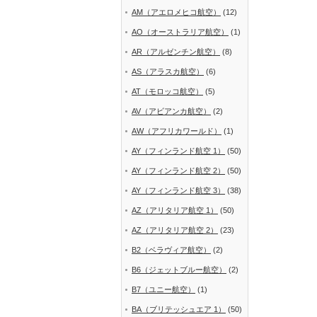
AM（アエロメヒコ航空）
(12)
AO（オーストラリア航空）
(1)
AR（アルゼンチン航空）
(8)
AS（アラスカ航空）
(6)
AT（モロッコ航空）
(5)
AV（アビアンカ航空）
(2)
AW（アフリカワールド）
(1)
AY（フィンランド航空 1）
(50)
AY（フィンランド航空 2）
(50)
AY（フィンランド航空 3）
(38)
AZ（アリタリア航空 1）
(50)
AZ（アリタリア航空 2）
(23)
B2（ベラヴィア航空）
(2)
B6（ジェットブルー航空）
(2)
B7（ユニー航空）
(1)
BA（ブリテッシュエア 1）
(50)