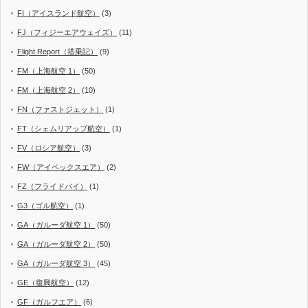
FI（アイスランド航空）
(3)
FJ（フィジーエアウェイズ）
(11)
Flight Report（搭乗記）
(9)
FM（上海航空 1）
(50)
FM（上海航空 2）
(10)
FN（ファストジェット）
(1)
FT（シェムリアップ航空）
(1)
FV（ロシア航空）
(3)
FW（アイベックスエア）
(2)
FZ（フライドバイ）
(1)
G3（ゴル航空）
(1)
GA（ガルーダ航空 1）
(50)
GA（ガルーダ航空 2）
(50)
GA（ガルーダ航空 3）
(45)
GE（復興航空）
(12)
GF（ガルフエア）
(6)