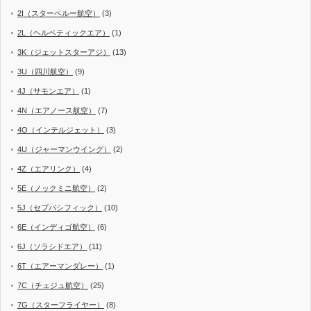
2I（スターペルー航空）
(3)
2L（ヘルベティックエア）
(1)
3K（ジェットスターアジ）
(13)
3U（四川航空）
(9)
4J（サモンエア）
(1)
4N（エアノース航空）
(7)
4O（インテルジェット）
(3)
4U（ジャーマンウイング）
(2)
4Z（エアリンク）
(4)
5E（ノックミニ航空）
(2)
5J（セブパシフィック）
(10)
6E（インディゴ航空）
(6)
6J（ソラシドエア）
(11)
6T（エアーマンダレー）
(1)
7C（チェジュ航空）
(25)
7G（スターフライヤー）
(8)