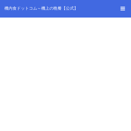
機内食ドットコム～機上の晩餐【公式】