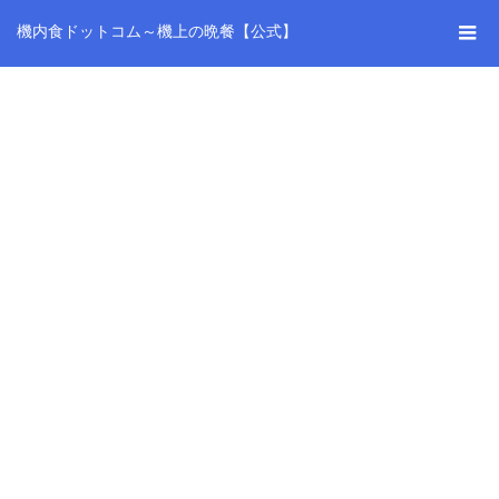
機内食ドットコム～機上の晩餐【公式】