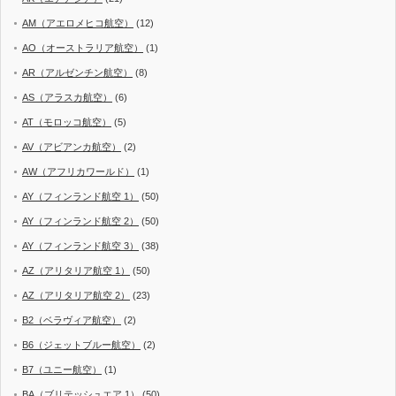
AM（アエロメヒコ航空）
(12)
AO（オーストラリア航空）
(1)
AR（アルゼンチン航空）
(8)
AS（アラスカ航空）
(6)
AT（モロッコ航空）
(5)
AV（アビアンカ航空）
(2)
AW（アフリカワールド）
(1)
AY（フィンランド航空 1）
(50)
AY（フィンランド航空 2）
(50)
AY（フィンランド航空 3）
(38)
AZ（アリタリア航空 1）
(50)
AZ（アリタリア航空 2）
(23)
B2（ベラヴィア航空）
(2)
B6（ジェットブルー航空）
(2)
B7（ユニー航空）
(1)
BA（ブリテッシュエア 1）
(50)