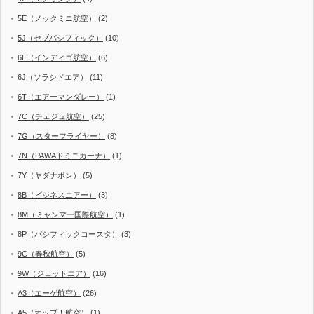
5E（ノックミニ航空）
(2)
5J（セブパシフィック）
(10)
6E（インディゴ航空）
(6)
6J（ソラシドエア）
(11)
6T（エアーマンダレー）
(1)
7C（チェジュ航空）
(25)
7G（スターフライヤー）
(8)
7N（PAWAドミニカーナ）
(1)
7Y（ヤダナポン）
(5)
8B（ビジネスエアー）
(3)
8M（ミャンマー国際航空）
(1)
8P（パシフィックコースタ）
(3)
9C（春秋航空）
(5)
9W（ジェットエア）
(16)
A3（エーゲ航空）
(26)
A5（オップ！航空）
(1)