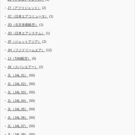
J7（アフリジェット）
(2)
JC（日本エアコミュータ）
(1)
JD（北京首都航空）
(1)
JD（日本エアシステム）
(1)
JF（ジェットアジア）
(2)
JH（フジドリームエア）
(12)
JJ（TAM航空）
(6)
JK（スパンエアー）
(2)
JL（JAL 01）
(50)
JL（JAL 02）
(50)
JL（JAL 03）
(50)
JL（JAL 04）
(50)
JL（JAL 05）
(50)
JL（JAL 06）
(50)
JL（JAL 07）
(50)
JL（JAL 08）
(50)