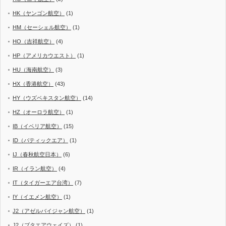
HK（ヤンゴン航空）
(1)
HM（セーシェル航空）
(1)
HO（吉祥航空）
(4)
HP（アメリカウエスト）
(1)
HU（海南航空）
(3)
HX（香港航空）
(43)
HY（ウズベキスタン航空）
(14)
HZ（オーロラ航空）
(1)
IB（イベリア航空）
(15)
ID（バティックエア）
(1)
IJ（春秋航空日本）
(6)
IR（イラン航空）
(4)
IT（タイガーエア台湾）
(7)
IY（イエメン航空）
(1)
J2（アゼルバイジャン航空）
(1)
J2（ブタエアウェイズ）
(1)