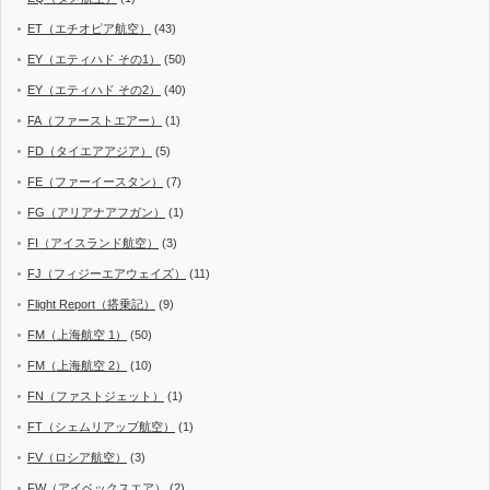
ET（エチオピア航空）
(43)
EY（エティハド その1）
(50)
EY（エティハド その2）
(40)
FA（ファーストエアー）
(1)
FD（タイエアアジア）
(5)
FE（ファーイースタン）
(7)
FG（アリアナアフガン）
(1)
FI（アイスランド航空）
(3)
FJ（フィジーエアウェイズ）
(11)
Flight Report（搭乗記）
(9)
FM（上海航空 1）
(50)
FM（上海航空 2）
(10)
FN（ファストジェット）
(1)
FT（シェムリアップ航空）
(1)
FV（ロシア航空）
(3)
FW（アイベックスエア）
(2)