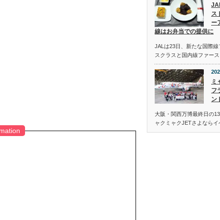
J
ス
ー
線はお弁当での提供に
JALは23日、新たな国際
スクラスと国内線ファース
202
ミ
フ
ン
大阪・関西万博最終日の13
ャクミャクJETさよなら
rmation