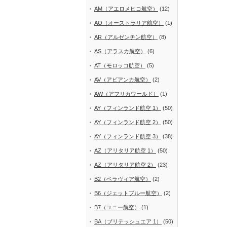
AM（アエロメヒコ航空）
(12)
AO（オーストラリア航空）
(1)
AR（アルゼンチン航空）
(8)
AS（アラスカ航空）
(6)
AT（モロッコ航空）
(5)
AV（アビアンカ航空）
(2)
AW（アフリカワールド）
(1)
AY（フィンランド航空 1）
(50)
AY（フィンランド航空 2）
(50)
AY（フィンランド航空 3）
(38)
AZ（アリタリア航空 1）
(50)
AZ（アリタリア航空 2）
(23)
B2（ベラヴィア航空）
(2)
B6（ジェットブルー航空）
(2)
B7（ユニー航空）
(1)
BA（ブリテッシュエア 1）
(50)