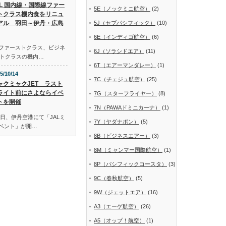
AL 国内線・国際線ファー
5E（ノックミニ航空）
(2)
トクラス機内食をリニュ
アル 羽田～伊丹・広島
5J（セブパシフィック）
(10)
6E（インディゴ航空）
(6)
線ファーストクラス、ビジネ
6J（ソラシドエア）
(11)
トクラスの機内…
6T（エアーマンダレー）
(1)
5/10/14
7C（チェジュ航空）
(25)
ャクミャクJET ラスト
ライト前にさよならイベ
7G（スターフライヤー）
(8)
トを開催
7N（PAWAドミニカーナ）
(1)
日、伊丹空港にて「JALミ
7Y（ヤダナポン）
(5)
イベント」が開…
8B（ビジネスエアー）
(3)
8M（ミャンマー国際航空）
(1)
8P（パシフィックコースタ）
(3)
9C（春秋航空）
(5)
9W（ジェットエア）
(16)
A3（エーゲ航空）
(26)
A5（オップ！航空）
(1)