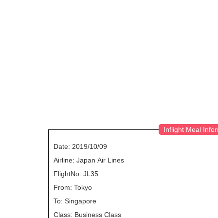
Inflight Meal Info
Date: 2019/10/09
Airline: Japan Air Lines
FlightNo: JL35
From: Tokyo
To: Singapore
Class: Business Class