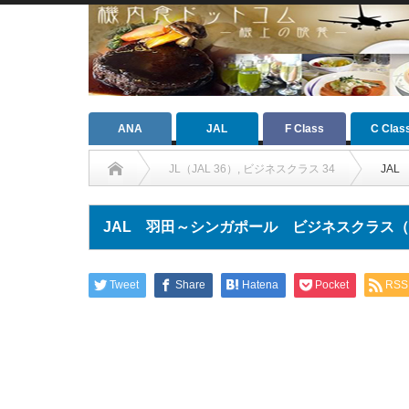
ANA
JAL
F Class
C Clas
JL（JAL 36）
,
ビジネスクラス 34
JAL
JAL 羽田～シンガポール ビジネスクラス（201
Tweet
Share
Hatena
Pocket
RSS