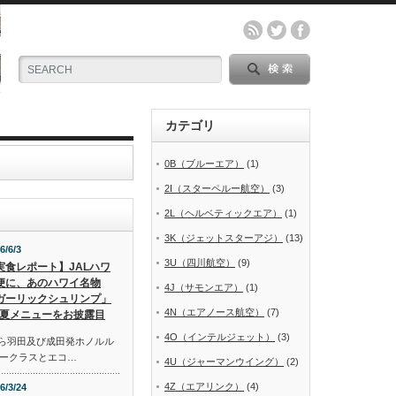
カテゴリ
0B（ブルーエア）
(1)
2I（スターペルー航空）
(3)
2L（ヘルベティックエア）
(1)
3K（ジェットスターアジ）
(13)
6/6/3
3U（四川航空）
(9)
実食レポート】JALハワ
便に、あのハワイ名物
4J（サモンエア）
(1)
ガーリックシュリンプ」
4N（エアノース航空）
(7)
夏メニューをお披露目
4O（インテルジェット）
(3)
から羽田及び成田発ホノルル
ークラスとエコ…
4U（ジャーマンウイング）
(2)
4Z（エアリンク）
(4)
6/3/24