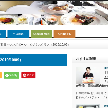
s
Y Class
Special Meal
Airline PR
 羽田～シンガポール ビジネスクラス（2019/10/09）
おすすめ記事
9/10/09）
202
【
feedly
Pin it
イ
「
が登場！国際線国内線の
日本航空JALは、6月1日
行きのプレミアムエコノミ
202