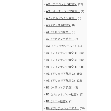
AM（アエロメヒコ航空）
(12)
AO（オーストラリア航空）
(1)
AR（アルゼンチン航空）
(8)
AS（アラスカ航空）
(6)
AT（モロッコ航空）
(5)
AV（アビアンカ航空）
(2)
AW（アフリカワールド）
(1)
AY（フィンランド航空 1）
(50)
AY（フィンランド航空 2）
(50)
AY（フィンランド航空 3）
(38)
AZ（アリタリア航空 1）
(50)
AZ（アリタリア航空 2）
(23)
B2（ベラヴィア航空）
(2)
B6（ジェットブルー航空）
(2)
B7（ユニー航空）
(1)
BA（ブリテッシュエア 1）
(50)