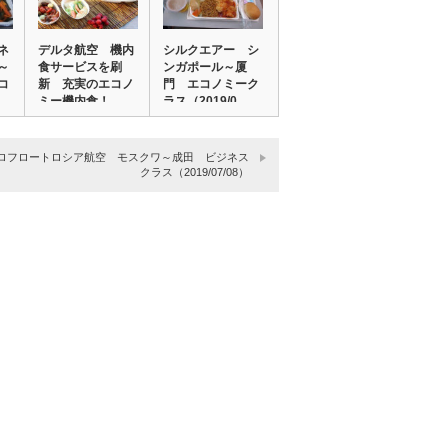
ネ
デルタ航空 機内
シルクエアー シ
～
食サービスを刷
ンガポール～厦
コ
新 充実のエコノ
門 エコノミーク
ミー機内食！
ラス（2019/0…
ロフロートロシア航空 モスクワ～成田 ビジネス
クラス（2019/07/08）