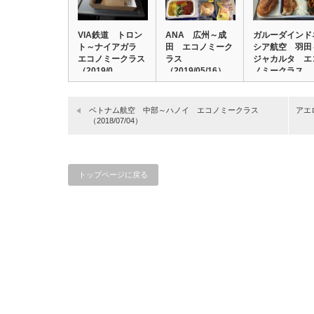
VIA鉄道 トロン
ANA 広州～成
ガルーダインド
ト～ナイアガラ
田 エコノミーク
シア航空 羽田
エコノミークラス
ラス
ジャカルタ エ
（2019/0…
（2019/05/16）
ノミークラス
（2…
ベトナム航空 中部～ハノイ エコノミークラス
アエ
（2018/07/04）
トップページに戻る