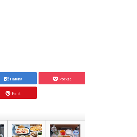
Hatena
Pocket
Pin it