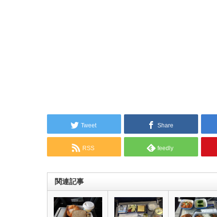
Tweet
Share
RSS
feedly
関連記事