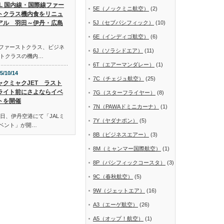
AL 国内線・国際線ファー
5E（ノックミニ航空）
(2)
トクラス機内食をリニュ
アル 羽田～伊丹・広島
5J（セブパシフィック）
(10)
6E（インディゴ航空）
(6)
線ファーストクラス、ビジネ
6J（ソラシドエア）
(11)
トクラスの機内…
6T（エアーマンダレー）
(1)
5/10/14
7C（チェジュ航空）
(25)
ャクミャクJET ラスト
ライト前にさよならイベ
7G（スターフライヤー）
(8)
トを開催
7N（PAWAドミニカーナ）
(1)
日、伊丹空港にて「JALミ
7Y（ヤダナポン）
(5)
イベント」が開…
8B（ビジネスエアー）
(3)
8M（ミャンマー国際航空）
(1)
8P（パシフィックコースタ）
(3)
9C（春秋航空）
(5)
9W（ジェットエア）
(16)
A3（エーゲ航空）
(26)
A5（オップ！航空）
(1)