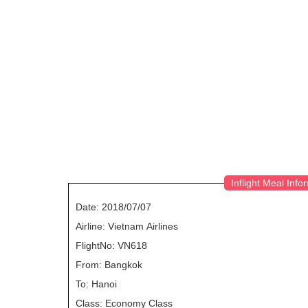
Inflight Meal Info
Date: 2018/07/07
Airline: Vietnam Airlines
FlightNo: VN618
From: Bangkok
To: Hanoi
Class: Economy Class