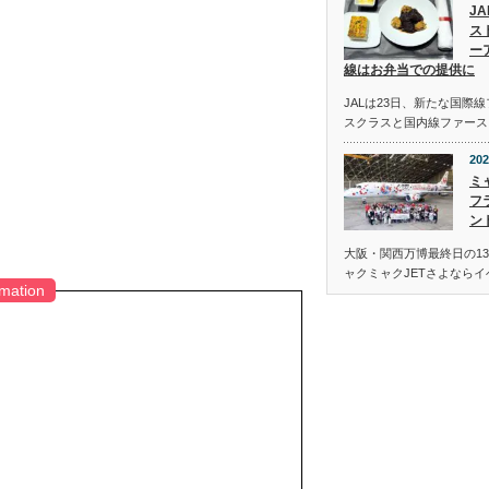
J
ス
ー
線はお弁当での提供に
JALは23日、新たな国際
スクラスと国内線ファース
202
ミ
フ
ン
大阪・関西万博最終日の13
ャクミャクJETさよなら
rmation