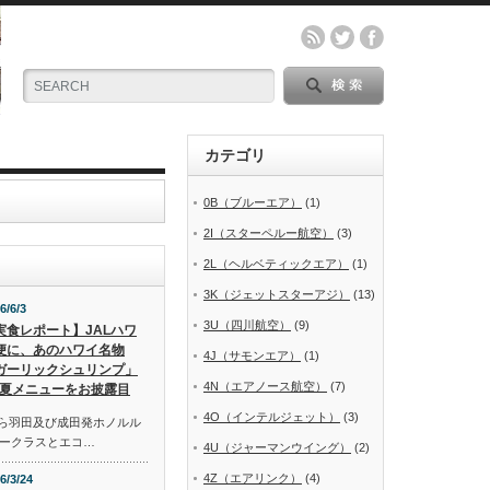
カテゴリ
0B（ブルーエア）
(1)
2I（スターペルー航空）
(3)
2L（ヘルベティックエア）
(1)
3K（ジェットスターアジ）
(13)
6/6/3
3U（四川航空）
(9)
実食レポート】JALハワ
便に、あのハワイ名物
4J（サモンエア）
(1)
ガーリックシュリンプ」
4N（エアノース航空）
(7)
夏メニューをお披露目
4O（インテルジェット）
(3)
から羽田及び成田発ホノルル
ークラスとエコ…
4U（ジャーマンウイング）
(2)
4Z（エアリンク）
(4)
6/3/24