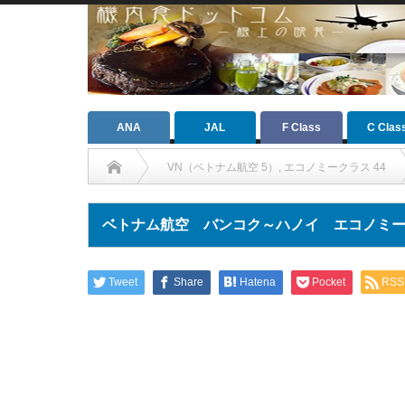
ANA
JAL
F Class
C Clas
VN（ベトナム航空 5）
,
エコノミークラス 44
ベトナム航空 バンコク～ハノイ エコノミークラス
Tweet
Share
Hatena
Pocket
RSS