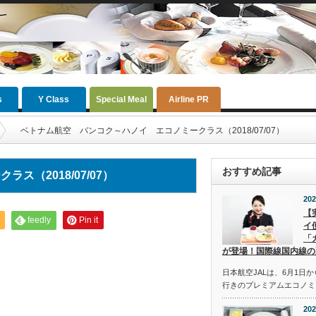
s
Y Class
Special Meal
Airline PR
ベトナム航空 バンコク～ハノイ エコノミークラス（2018/07/07）
おすすめ記事
（2018/07/07）
202
【
feedly
Pin it
イ
「
が登場！国際線国内線の
日本航空JALは、6月1日
行きのプレミアムエコノミ
202