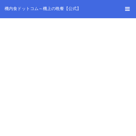
機内食ドットコム～機上の晩餐【公式】