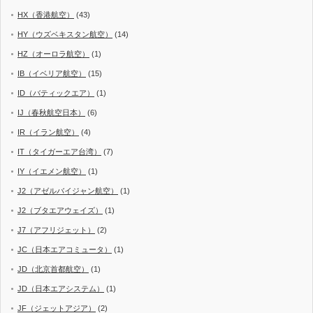
HX（香港航空）
(43)
HY（ウズベキスタン航空）
(14)
HZ（オーロラ航空）
(1)
IB（イベリア航空）
(15)
ID（バティックエア）
(1)
IJ（春秋航空日本）
(6)
IR（イラン航空）
(4)
IT（タイガーエア台湾）
(7)
IY（イエメン航空）
(1)
J2（アゼルバイジャン航空）
(1)
J2（ブタエアウェイズ）
(1)
J7（アフリジェット）
(2)
JC（日本エアコミュータ）
(1)
JD（北京首都航空）
(1)
JD（日本エアシステム）
(1)
JF（ジェットアジア）
(2)