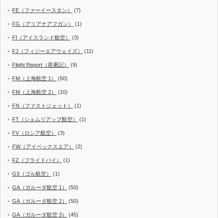
FE（ファーイースタン）
(7)
FG（アリアナアフガン）
(1)
FI（アイスランド航空）
(3)
FJ（フィジーエアウェイズ）
(11)
Flight Report（搭乗記）
(9)
FM（上海航空 1）
(50)
FM（上海航空 2）
(10)
FN（ファストジェット）
(1)
FT（シェムリアップ航空）
(1)
FV（ロシア航空）
(3)
FW（アイベックスエア）
(2)
FZ（フライドバイ）
(1)
G3（ゴル航空）
(1)
GA（ガルーダ航空 1）
(50)
GA（ガルーダ航空 2）
(50)
GA（ガルーダ航空 3）
(45)