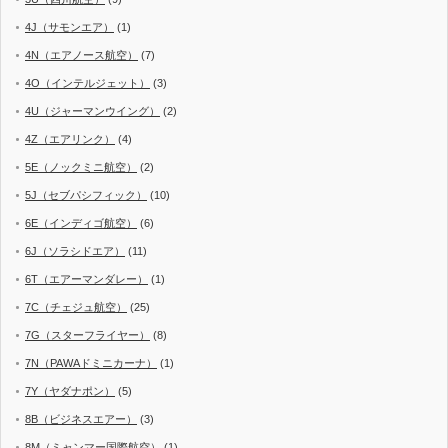
4J（サモンエア）
(1)
4N（エアノース航空）
(7)
4O（インテルジェット）
(3)
4U（ジャーマンウイング）
(2)
4Z（エアリンク）
(4)
5E（ノックミニ航空）
(2)
5J（セブパシフィック）
(10)
6E（インディゴ航空）
(6)
6J（ソラシドエア）
(11)
6T（エアーマンダレー）
(1)
7C（チェジュ航空）
(25)
7G（スターフライヤー）
(8)
7N（PAWAドミニカーナ）
(1)
7Y（ヤダナポン）
(5)
8B（ビジネスエアー）
(3)
8M（ミャンマー国際航空）
(1)