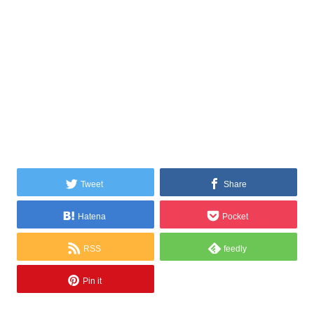
Tweet
Share
Hatena
Pocket
RSS
feedly
Pin it