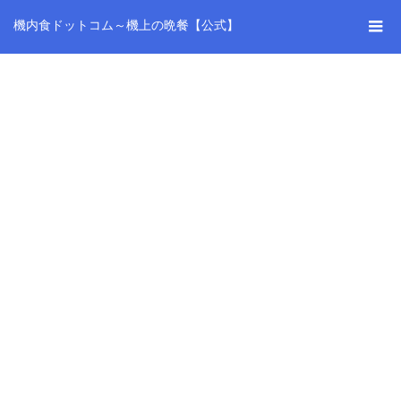
機内食ドットコム～機上の晩餐【公式】