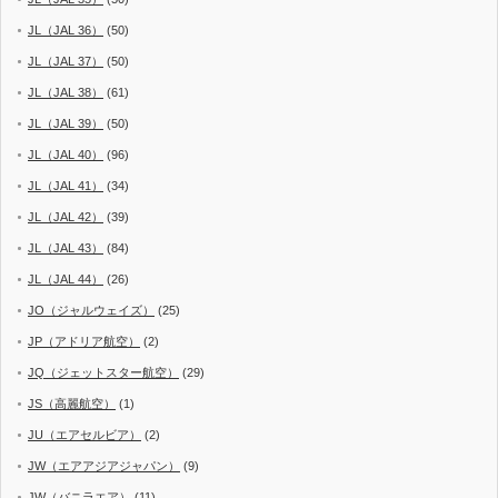
JL（JAL 36）
(50)
JL（JAL 37）
(50)
JL（JAL 38）
(61)
JL（JAL 39）
(50)
JL（JAL 40）
(96)
JL（JAL 41）
(34)
JL（JAL 42）
(39)
JL（JAL 43）
(84)
JL（JAL 44）
(26)
JO（ジャルウェイズ）
(25)
JP（アドリア航空）
(2)
JQ（ジェットスター航空）
(29)
JS（高麗航空）
(1)
JU（エアセルビア）
(2)
JW（エアアジアジャパン）
(9)
JW（バニラエア）
(11)