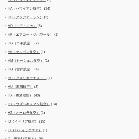
HA（ハワイアン航空）
(34)
HB（アジアアトラン）
(2)
HD（エア・ドゥ）
(5)
HF（エアコートジボワール）
(2)
HG（ニキ航空）
(2)
HK（ヤンゴン航空）
(1)
HM（セーシェル航空）
(1)
HO（吉祥航空）
(4)
HP（アメリカウエスト）
(1)
HU（海南航空）
(3)
HX（香港航空）
(43)
HY（ウズベキスタン航空）
(14)
HZ（オーロラ航空）
(1)
IB（イベリア航空）
(15)
ID（バティックエア）
(1)
IJ（春秋航空日本）
(6)