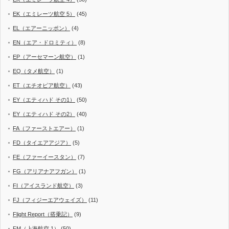
EK（エミレーツ航空 5）
(45)
EL（エアーニッポン）
(4)
EN（エア・ドロミティ）
(8)
EP（アーセマーン航空）
(1)
EQ（タメ航空）
(1)
ET（エチオピア航空）
(43)
EY（エティハド その1）
(50)
EY（エティハド その2）
(40)
FA（ファーストエアー）
(1)
FD（タイエアアジア）
(5)
FE（ファーイースタン）
(7)
FG（アリアナアフガン）
(1)
FI（アイスランド航空）
(3)
FJ（フィジーエアウェイズ）
(11)
Flight Report（搭乗記）
(9)
FM（上海航空 1）
(50)