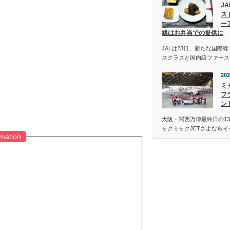
J
ス
ー
線はお弁当での提供に
JALは23日、新たな国際
スクラスと国内線ファース
202
ミ
フ
ン
大阪・関西万博最終日の13
ャクミャクJETさよなら
rmation