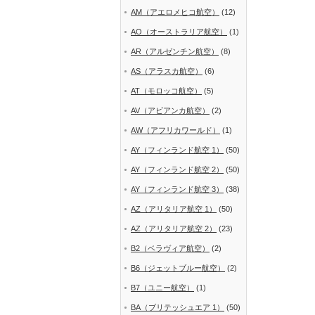
AM（アエロメヒコ航空）
(12)
AO（オーストラリア航空）
(1)
AR（アルゼンチン航空）
(8)
AS（アラスカ航空）
(6)
AT（モロッコ航空）
(5)
AV（アビアンカ航空）
(2)
AW（アフリカワールド）
(1)
AY（フィンランド航空 1）
(50)
AY（フィンランド航空 2）
(50)
AY（フィンランド航空 3）
(38)
AZ（アリタリア航空 1）
(50)
AZ（アリタリア航空 2）
(23)
B2（ベラヴィア航空）
(2)
B6（ジェットブルー航空）
(2)
B7（ユニー航空）
(1)
BA（ブリテッシュエア 1）
(50)