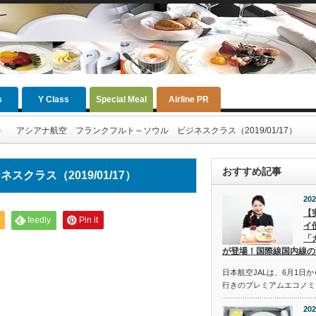
s
Y Class
Special Meal
Airline PR
アシアナ航空 フランクフルト～ソウル ビジネスクラス（2019/01/17）
おすすめ記事
ラス（2019/01/17）
202
【
feedly
Pin it
イ
「
が登場！国際線国内線の
日本航空JALは、6月1日
行きのプレミアムエコノミ
202