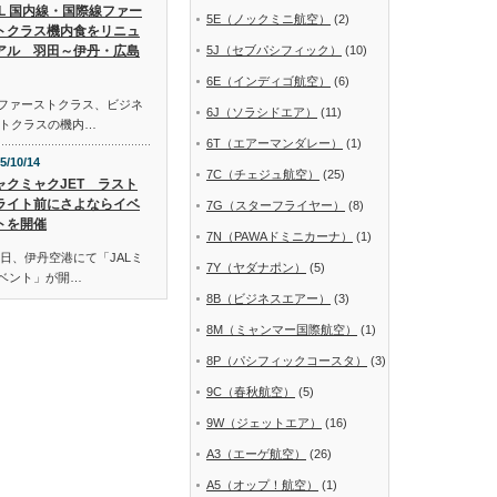
AL 国内線・国際線ファー
5E（ノックミニ航空）
(2)
トクラス機内食をリニュ
アル 羽田～伊丹・広島
5J（セブパシフィック）
(10)
6E（インディゴ航空）
(6)
線ファーストクラス、ビジネ
6J（ソラシドエア）
(11)
トクラスの機内…
6T（エアーマンダレー）
(1)
5/10/14
7C（チェジュ航空）
(25)
ャクミャクJET ラスト
ライト前にさよならイベ
7G（スターフライヤー）
(8)
トを開催
7N（PAWAドミニカーナ）
(1)
日、伊丹空港にて「JALミ
7Y（ヤダナポン）
(5)
イベント」が開…
8B（ビジネスエアー）
(3)
8M（ミャンマー国際航空）
(1)
8P（パシフィックコースタ）
(3)
9C（春秋航空）
(5)
9W（ジェットエア）
(16)
A3（エーゲ航空）
(26)
A5（オップ！航空）
(1)