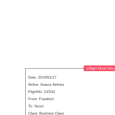
Inflight Meal Info
Date: 2019/01/17
Airline: Asiana Airlines
FlightNo: OZ542
From: Frankfurt
To: Seoul
Class: Business Class