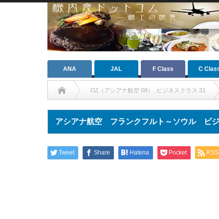
ANA
JAL
F Class
C Clas
OZ（アシアナ航空 08）
,
ビジネスクラス 31
アシアナ航空 フランクフルト～ソウル ビジネスク
Tweet
Share
Hatena
Pocket
RSS