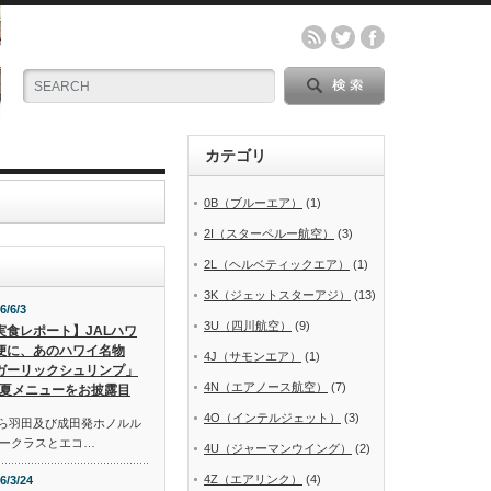
カテゴリ
0B（ブルーエア）
(1)
2I（スターペルー航空）
(3)
2L（ヘルベティックエア）
(1)
3K（ジェットスターアジ）
(13)
6/6/3
3U（四川航空）
(9)
実食レポート】JALハワ
便に、あのハワイ名物
4J（サモンエア）
(1)
ガーリックシュリンプ」
4N（エアノース航空）
(7)
夏メニューをお披露目
4O（インテルジェット）
(3)
から羽田及び成田発ホノルル
ークラスとエコ…
4U（ジャーマンウイング）
(2)
4Z（エアリンク）
(4)
6/3/24