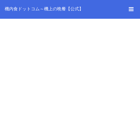
機内食ドットコム～機上の晩餐【公式】