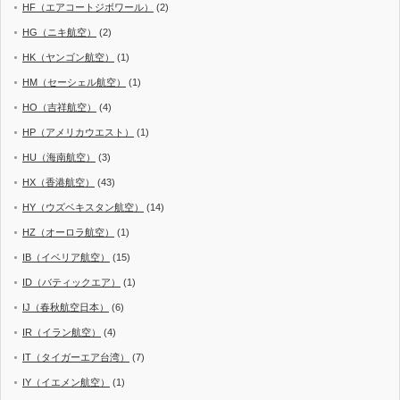
HF（エアコートジボワール）
(2)
HG（ニキ航空）
(2)
HK（ヤンゴン航空）
(1)
HM（セーシェル航空）
(1)
HO（吉祥航空）
(4)
HP（アメリカウエスト）
(1)
HU（海南航空）
(3)
HX（香港航空）
(43)
HY（ウズベキスタン航空）
(14)
HZ（オーロラ航空）
(1)
IB（イベリア航空）
(15)
ID（バティックエア）
(1)
IJ（春秋航空日本）
(6)
IR（イラン航空）
(4)
IT（タイガーエア台湾）
(7)
IY（イエメン航空）
(1)