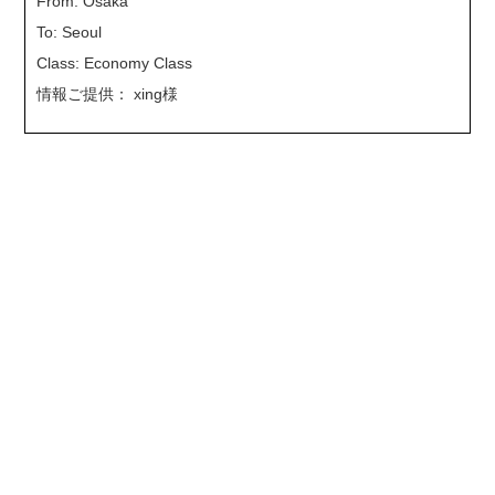
From: Osaka
To: Seoul
Class: Economy Class
情報ご提供： xing様