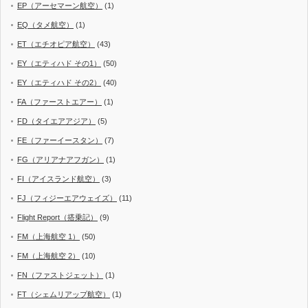
EP（アーセマーン航空）
(1)
EQ（タメ航空）
(1)
ET（エチオピア航空）
(43)
EY（エティハド その1）
(50)
EY（エティハド その2）
(40)
FA（ファーストエアー）
(1)
FD（タイエアアジア）
(5)
FE（ファーイースタン）
(7)
FG（アリアナアフガン）
(1)
FI（アイスランド航空）
(3)
FJ（フィジーエアウェイズ）
(11)
Flight Report（搭乗記）
(9)
FM（上海航空 1）
(50)
FM（上海航空 2）
(10)
FN（ファストジェット）
(1)
FT（シェムリアップ航空）
(1)