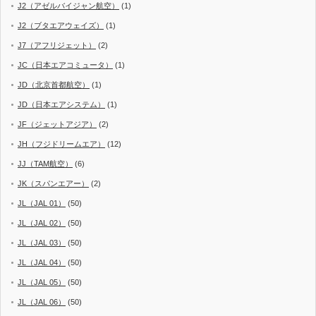
J2（アゼルバイジャン航空）
(1)
J2（ブタエアウェイズ）
(1)
J7（アフリジェット）
(2)
JC（日本エアコミュータ）
(1)
JD（北京首都航空）
(1)
JD（日本エアシステム）
(1)
JF（ジェットアジア）
(2)
JH（フジドリームエア）
(12)
JJ（TAM航空）
(6)
JK（スパンエアー）
(2)
JL（JAL 01）
(50)
JL（JAL 02）
(50)
JL（JAL 03）
(50)
JL（JAL 04）
(50)
JL（JAL 05）
(50)
JL（JAL 06）
(50)