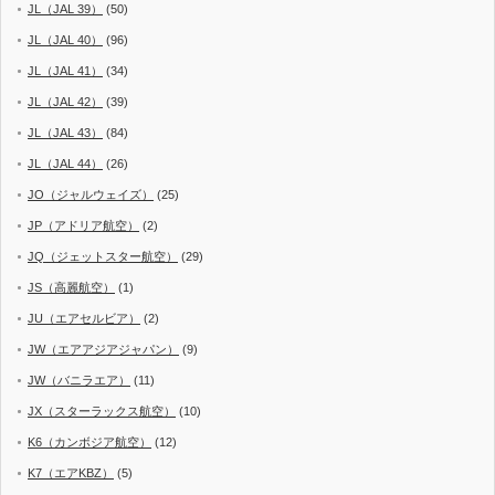
JL（JAL 39）
(50)
JL（JAL 40）
(96)
JL（JAL 41）
(34)
JL（JAL 42）
(39)
JL（JAL 43）
(84)
JL（JAL 44）
(26)
JO（ジャルウェイズ）
(25)
JP（アドリア航空）
(2)
JQ（ジェットスター航空）
(29)
JS（高麗航空）
(1)
JU（エアセルビア）
(2)
JW（エアアジアジャパン）
(9)
JW（バニラエア）
(11)
JX（スターラックス航空）
(10)
K6（カンボジア航空）
(12)
K7（エアKBZ）
(5)