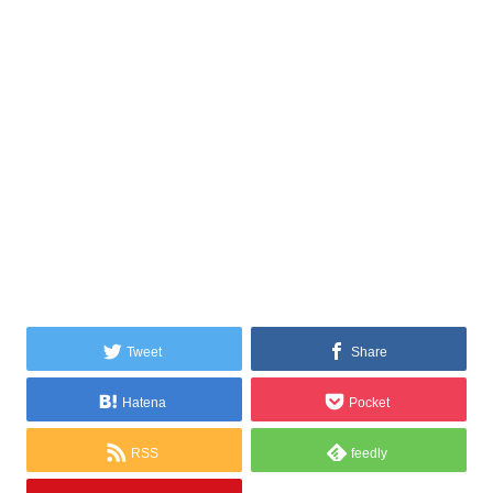
Tweet
Share
Hatena
Pocket
RSS
feedly