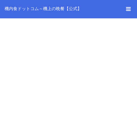
機内食ドットコム～機上の晩餐【公式】