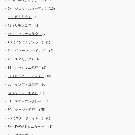
2L（ヘルベティックエア）
(1)
3K（ジェットスターアジ）
(13)
3U（四川航空）
(9)
4J（サモンエア）
(1)
4N（エアノース航空）
(7)
4O（インテルジェット）
(3)
4U（ジャーマンウイング）
(2)
4Z（エアリンク）
(4)
5E（ノックミニ航空）
(2)
5J（セブパシフィック）
(10)
6E（インディゴ航空）
(6)
6J（ソラシドエア）
(11)
6T（エアーマンダレー）
(1)
7C（チェジュ航空）
(25)
7G（スターフライヤー）
(8)
7N（PAWAドミニカーナ）
(1)