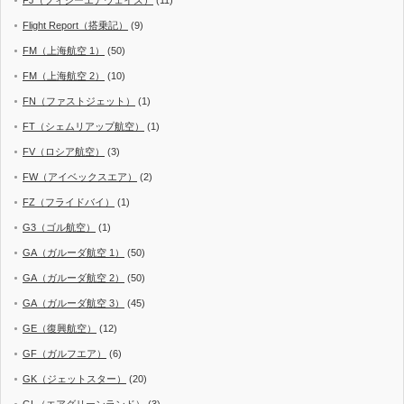
FJ（フィジーエアウェイズ）
(11)
Flight Report（搭乗記）
(9)
FM（上海航空 1）
(50)
FM（上海航空 2）
(10)
FN（ファストジェット）
(1)
FT（シェムリアップ航空）
(1)
FV（ロシア航空）
(3)
FW（アイベックスエア）
(2)
FZ（フライドバイ）
(1)
G3（ゴル航空）
(1)
GA（ガルーダ航空 1）
(50)
GA（ガルーダ航空 2）
(50)
GA（ガルーダ航空 3）
(45)
GE（復興航空）
(12)
GF（ガルフエア）
(6)
GK（ジェットスター）
(20)