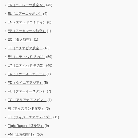
EK（エミレーツ航空 5）
(45)
EL（エアーニッポン）
(4)
EN（エア・ドロミティ）
(8)
EP（アーセマーン航空）
(1)
EQ（タメ航空）
(1)
ET（エチオピア航空）
(43)
EY（エティハド その1）
(50)
EY（エティハド その2）
(40)
FA（ファーストエアー）
(1)
FD（タイエアアジア）
(5)
FE（ファーイースタン）
(7)
FG（アリアナアフガン）
(1)
FI（アイスランド航空）
(3)
FJ（フィジーエアウェイズ）
(11)
Flight Report（搭乗記）
(9)
FM（上海航空 1）
(50)