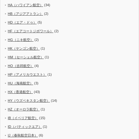
HA（ハワイアン航空）
(34)
HB（アジアアトラン）
(2)
HD（エア・ドゥ）
(5)
HF（エアコートジボワール）
(2)
HG（ニキ航空）
(2)
HK（ヤンゴン航空）
(1)
HM（セーシェル航空）
(1)
HO（吉祥航空）
(4)
HP（アメリカウエスト）
(1)
HU（海南航空）
(3)
HX（香港航空）
(43)
HY（ウズベキスタン航空）
(14)
HZ（オーロラ航空）
(1)
IB（イベリア航空）
(15)
ID（バティックエア）
(1)
IJ（春秋航空日本）
(6)