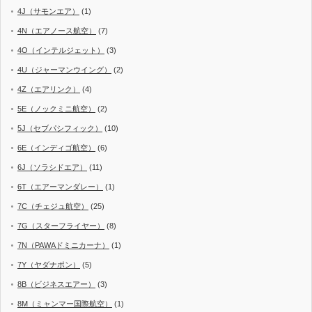
4J（サモンエア）
(1)
4N（エアノース航空）
(7)
4O（インテルジェット）
(3)
4U（ジャーマンウイング）
(2)
4Z（エアリンク）
(4)
5E（ノックミニ航空）
(2)
5J（セブパシフィック）
(10)
6E（インディゴ航空）
(6)
6J（ソラシドエア）
(11)
6T（エアーマンダレー）
(1)
7C（チェジュ航空）
(25)
7G（スターフライヤー）
(8)
7N（PAWAドミニカーナ）
(1)
7Y（ヤダナポン）
(5)
8B（ビジネスエアー）
(3)
8M（ミャンマー国際航空）
(1)