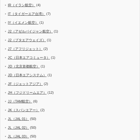
IR（イラン航空）
(4)
IT（タイガーエア台湾）
(7)
IY（イエメン航空）
(1)
J2（アゼルバイジャン航空）
(1)
J2（ブタエアウェイズ）
(1)
J7（アフリジェット）
(2)
JC（日本エアコミュータ）
(1)
JD（北京首都航空）
(1)
JD（日本エアシステム）
(1)
JF（ジェットアジア）
(2)
JH（フジドリームエア）
(12)
JJ（TAM航空）
(6)
JK（スパンエアー）
(2)
JL（JAL 01）
(50)
JL（JAL 02）
(50)
JL（JAL 03）
(50)