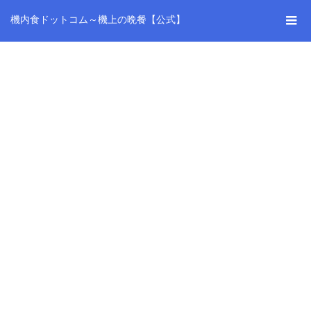
機内食ドットコム～機上の晩餐【公式】