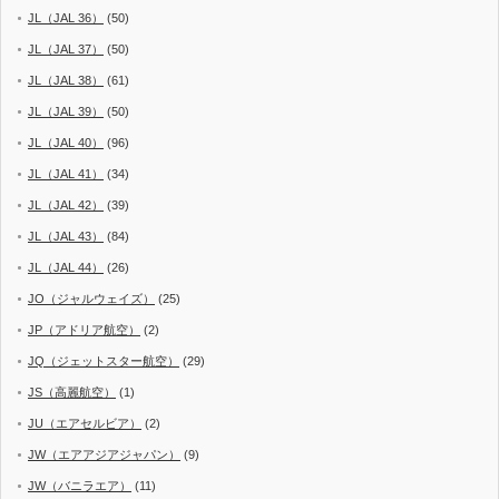
JL（JAL 36）
(50)
JL（JAL 37）
(50)
JL（JAL 38）
(61)
JL（JAL 39）
(50)
JL（JAL 40）
(96)
JL（JAL 41）
(34)
JL（JAL 42）
(39)
JL（JAL 43）
(84)
JL（JAL 44）
(26)
JO（ジャルウェイズ）
(25)
JP（アドリア航空）
(2)
JQ（ジェットスター航空）
(29)
JS（高麗航空）
(1)
JU（エアセルビア）
(2)
JW（エアアジアジャパン）
(9)
JW（バニラエア）
(11)