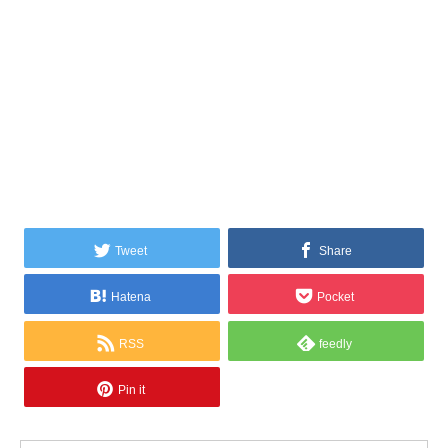
Tweet
Share
Hatena
Pocket
RSS
feedly
Pin it