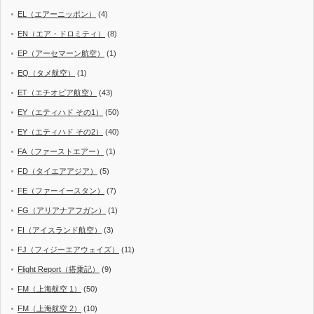
EL（エアーニッポン）
(4)
EN（エア・ドロミティ）
(8)
EP（アーセマーン航空）
(1)
EQ（タメ航空）
(1)
ET（エチオピア航空）
(43)
EY（エティハド その1）
(50)
EY（エティハド その2）
(40)
FA（ファーストエアー）
(1)
FD（タイエアアジア）
(5)
FE（ファーイースタン）
(7)
FG（アリアナアフガン）
(1)
FI（アイスランド航空）
(3)
FJ（フィジーエアウェイズ）
(11)
Flight Report（搭乗記）
(9)
FM（上海航空 1）
(50)
FM（上海航空 2）
(10)