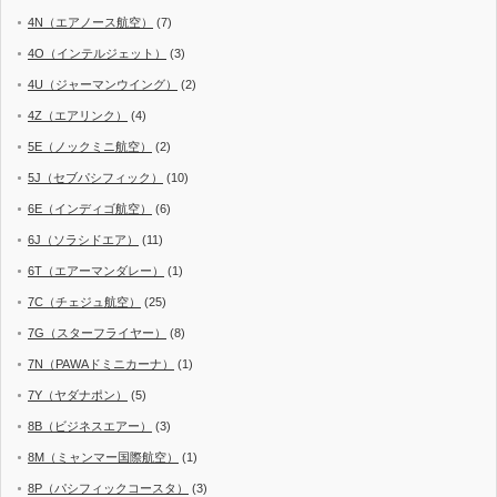
4N（エアノース航空）
(7)
4O（インテルジェット）
(3)
4U（ジャーマンウイング）
(2)
4Z（エアリンク）
(4)
5E（ノックミニ航空）
(2)
5J（セブパシフィック）
(10)
6E（インディゴ航空）
(6)
6J（ソラシドエア）
(11)
6T（エアーマンダレー）
(1)
7C（チェジュ航空）
(25)
7G（スターフライヤー）
(8)
7N（PAWAドミニカーナ）
(1)
7Y（ヤダナポン）
(5)
8B（ビジネスエアー）
(3)
8M（ミャンマー国際航空）
(1)
8P（パシフィックコースタ）
(3)