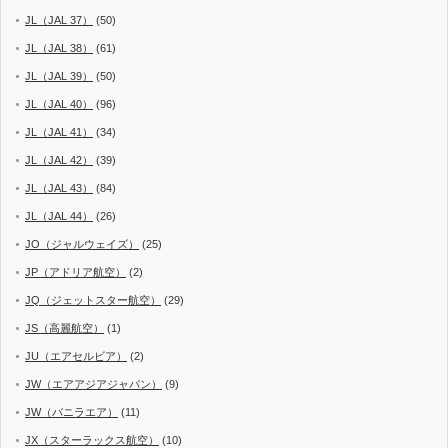
JL（JAL 37）
(50)
JL（JAL 38）
(61)
JL（JAL 39）
(50)
JL（JAL 40）
(96)
JL（JAL 41）
(34)
JL（JAL 42）
(39)
JL（JAL 43）
(84)
JL（JAL 44）
(26)
JO（ジャルウェイズ）
(25)
JP（アドリア航空）
(2)
JQ（ジェットスター航空）
(29)
JS（高麗航空）
(1)
JU（エアセルビア）
(2)
JW（エアアジアジャパン）
(9)
JW（バニラエア）
(11)
JX（スターラックス航空）
(10)