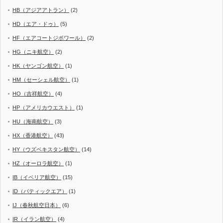
HB（アジアアトラン）
(2)
HD（エア・ドゥ）
(5)
HF（エアコートジボワール）
(2)
HG（ニキ航空）
(2)
HK（ヤンゴン航空）
(1)
HM（セーシェル航空）
(1)
HO（吉祥航空）
(4)
HP（アメリカウエスト）
(1)
HU（海南航空）
(3)
HX（香港航空）
(43)
HY（ウズベキスタン航空）
(14)
HZ（オーロラ航空）
(1)
IB（イベリア航空）
(15)
ID（バティックエア）
(1)
IJ（春秋航空日本）
(6)
IR（イラン航空）
(4)