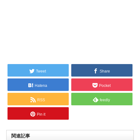
Tweet
Share
Hatena
Pocket
RSS
feedly
Pin it
関連記事