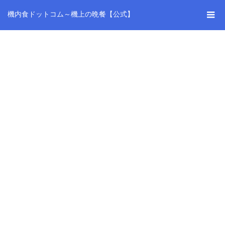
機内食ドットコム～機上の晩餐【公式】