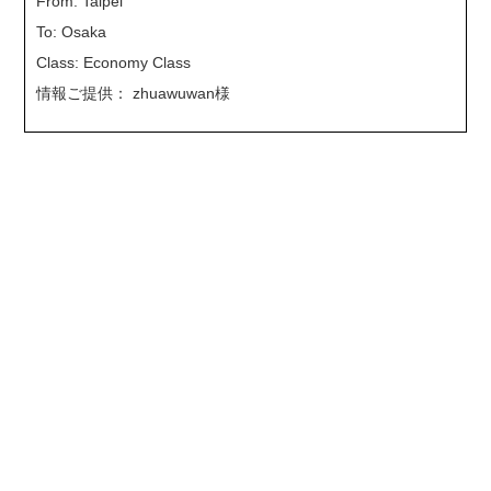
From: Taipei
To: Osaka
Class: Economy Class
情報ご提供： zhuawuwan様