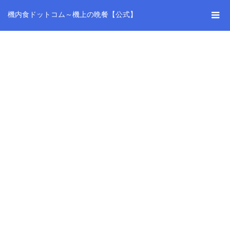
機内食ドットコム～機上の晩餐【公式】