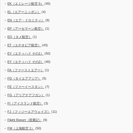
EK（エミレーツ航空 5）
(45)
EL（エアーニッポン）
(4)
EN（エア・ドロミティ）
(8)
EP（アーセマーン航空）
(1)
EQ（タメ航空）
(1)
ET（エチオピア航空）
(43)
EY（エティハド その1）
(50)
EY（エティハド その2）
(40)
FA（ファーストエアー）
(1)
FD（タイエアアジア）
(5)
FE（ファーイースタン）
(7)
FG（アリアナアフガン）
(1)
FI（アイスランド航空）
(3)
FJ（フィジーエアウェイズ）
(11)
Flight Report（搭乗記）
(9)
FM（上海航空 1）
(50)