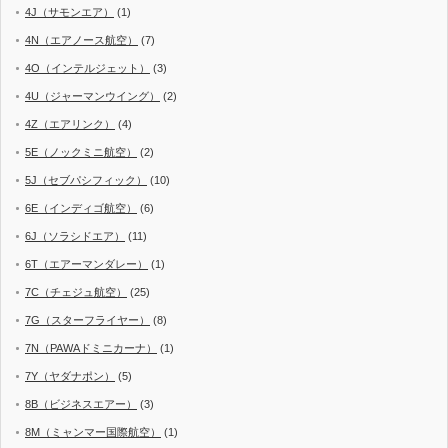
4J（サモンエア）
(1)
4N（エアノース航空）
(7)
4O（インテルジェット）
(3)
4U（ジャーマンウイング）
(2)
4Z（エアリンク）
(4)
5E（ノックミニ航空）
(2)
5J（セブパシフィック）
(10)
6E（インディゴ航空）
(6)
6J（ソラシドエア）
(11)
6T（エアーマンダレー）
(1)
7C（チェジュ航空）
(25)
7G（スターフライヤー）
(8)
7N（PAWAドミニカーナ）
(1)
7Y（ヤダナポン）
(5)
8B（ビジネスエアー）
(3)
8M（ミャンマー国際航空）
(1)