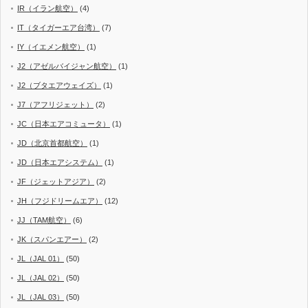
IR（イラン航空）
(4)
IT（タイガーエア台湾）
(7)
IY（イエメン航空）
(1)
J2（アゼルバイジャン航空）
(1)
J2（ブタエアウェイズ）
(1)
J7（アフリジェット）
(2)
JC（日本エアコミュータ）
(1)
JD（北京首都航空）
(1)
JD（日本エアシステム）
(1)
JF（ジェットアジア）
(2)
JH（フジドリームエア）
(12)
JJ（TAM航空）
(6)
JK（スパンエアー）
(2)
JL（JAL 01）
(50)
JL（JAL 02）
(50)
JL（JAL 03）
(50)