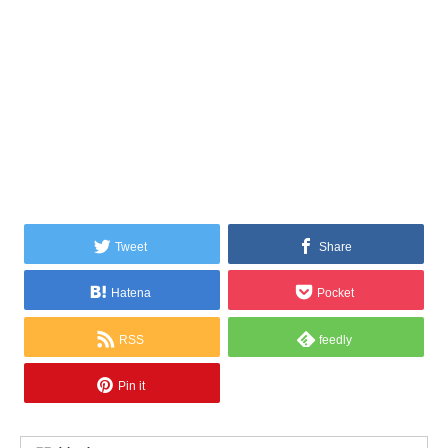
Tweet
Share
Hatena
Pocket
RSS
feedly
Pin it