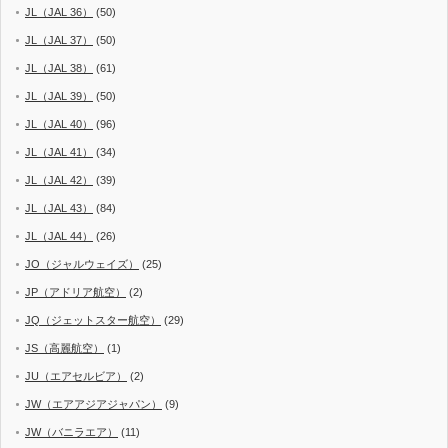
JL（JAL 36）
(50)
JL（JAL 37）
(50)
JL（JAL 38）
(61)
JL（JAL 39）
(50)
JL（JAL 40）
(96)
JL（JAL 41）
(34)
JL（JAL 42）
(39)
JL（JAL 43）
(84)
JL（JAL 44）
(26)
JO（ジャルウェイズ）
(25)
JP（アドリア航空）
(2)
JQ（ジェットスター航空）
(29)
JS（高麗航空）
(1)
JU（エアセルビア）
(2)
JW（エアアジアジャパン）
(9)
JW（バニラエア）
(11)