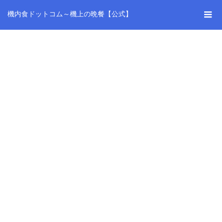
機内食ドットコム～機上の晩餐【公式】