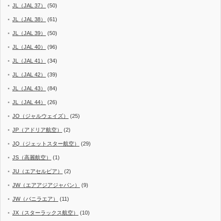
JL（JAL 37）
(50)
JL（JAL 38）
(61)
JL（JAL 39）
(50)
JL（JAL 40）
(96)
JL（JAL 41）
(34)
JL（JAL 42）
(39)
JL（JAL 43）
(84)
JL（JAL 44）
(26)
JO（ジャルウェイズ）
(25)
JP（アドリア航空）
(2)
JQ（ジェットスター航空）
(29)
JS（高麗航空）
(1)
JU（エアセルビア）
(2)
JW（エアアジアジャパン）
(9)
JW（バニラエア）
(11)
JX（スターラックス航空）
(10)