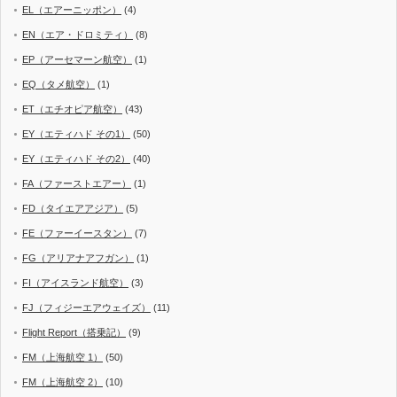
EL（エアーニッポン）
(4)
EN（エア・ドロミティ）
(8)
EP（アーセマーン航空）
(1)
EQ（タメ航空）
(1)
ET（エチオピア航空）
(43)
EY（エティハド その1）
(50)
EY（エティハド その2）
(40)
FA（ファーストエアー）
(1)
FD（タイエアアジア）
(5)
FE（ファーイースタン）
(7)
FG（アリアナアフガン）
(1)
FI（アイスランド航空）
(3)
FJ（フィジーエアウェイズ）
(11)
Flight Report（搭乗記）
(9)
FM（上海航空 1）
(50)
FM（上海航空 2）
(10)