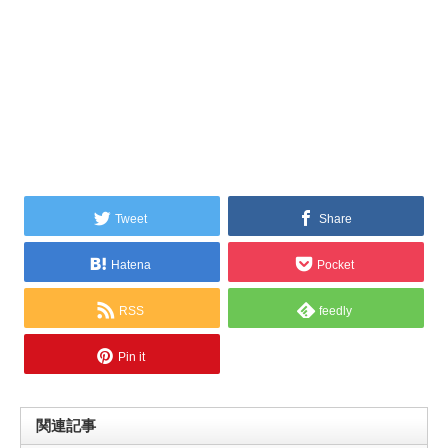
Tweet
Share
Hatena
Pocket
RSS
feedly
Pin it
関連記事