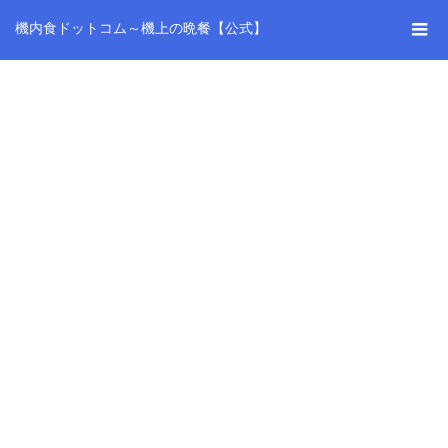
機内食ドットコム～機上の晩餐【公式】