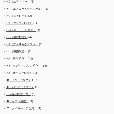
HD（エア・ドゥ）
(5)
HF（エアコートジボワール）
(2)
HG（ニキ航空）
(2)
HK（ヤンゴン航空）
(1)
HM（セーシェル航空）
(1)
HO（吉祥航空）
(4)
HP（アメリカウエスト）
(1)
HU（海南航空）
(3)
HX（香港航空）
(43)
HY（ウズベキスタン航空）
(14)
HZ（オーロラ航空）
(1)
IB（イベリア航空）
(15)
ID（バティックエア）
(1)
IJ（春秋航空日本）
(6)
IR（イラン航空）
(4)
IT（タイガーエア台湾）
(7)