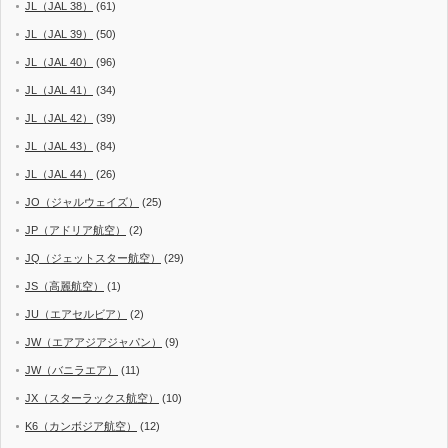
JL（JAL 38）
(61)
JL（JAL 39）
(50)
JL（JAL 40）
(96)
JL（JAL 41）
(34)
JL（JAL 42）
(39)
JL（JAL 43）
(84)
JL（JAL 44）
(26)
JO（ジャルウェイズ）
(25)
JP（アドリア航空）
(2)
JQ（ジェットスター航空）
(29)
JS（高麗航空）
(1)
JU（エアセルビア）
(2)
JW（エアアジアジャパン）
(9)
JW（バニラエア）
(11)
JX（スターラックス航空）
(10)
K6（カンボジア航空）
(12)