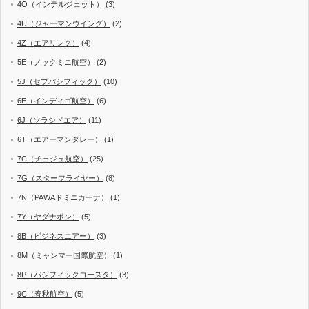
4O（インテルジェット）
(3)
4U（ジャーマンウイング）
(2)
4Z（エアリンク）
(4)
5E（ノックミニ航空）
(2)
5J（セブパシフィック）
(10)
6E（インディゴ航空）
(6)
6J（ソラシドエア）
(11)
6T（エアーマンダレー）
(1)
7C（チェジュ航空）
(25)
7G（スターフライヤー）
(8)
7N（PAWAドミニカーナ）
(1)
7Y（ヤダナポン）
(5)
8B（ビジネスエアー）
(3)
8M（ミャンマー国際航空）
(1)
8P（パシフィックコースタ）
(3)
9C（春秋航空）
(5)