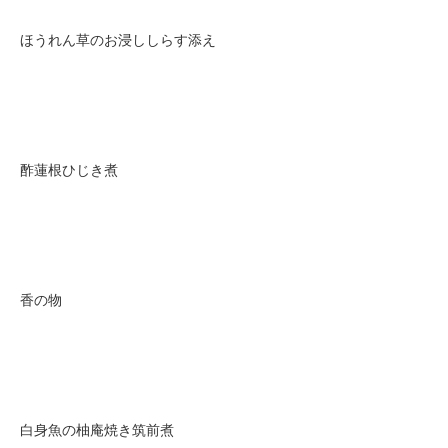
ほうれん草のお浸ししらす添え
酢蓮根ひじき煮
香の物
白身魚の柚庵焼き筑前煮