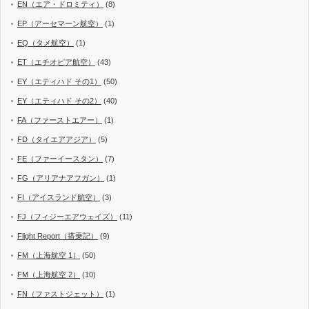
EN（エア・ドロミティ）
(8)
EP（アーセマーン航空）
(1)
EQ（タメ航空）
(1)
ET（エチオピア航空）
(43)
EY（エティハド その1）
(50)
EY（エティハド その2）
(40)
FA（ファーストエアー）
(1)
FD（タイエアアジア）
(5)
FE（ファーイースタン）
(7)
FG（アリアナアフガン）
(1)
FI（アイスランド航空）
(3)
FJ（フィジーエアウェイズ）
(11)
Flight Report（搭乗記）
(9)
FM（上海航空 1）
(50)
FM（上海航空 2）
(10)
FN（ファストジェット）
(1)