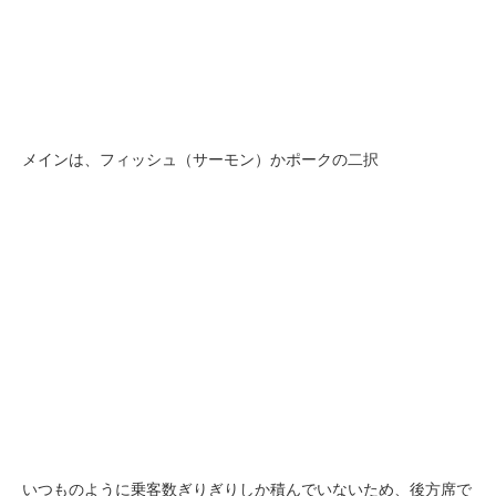
メインは、フィッシュ（サーモン）かポークの二択
いつものように乗客数ぎりぎりしか積んでいないため、後方席で