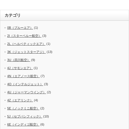
カテゴリ
0B（ブルーエア）
(1)
2I（スターペルー航空）
(3)
2L（ヘルベティックエア）
(1)
3K（ジェットスターアジ）
(13)
3U（四川航空）
(9)
4J（サモンエア）
(1)
4N（エアノース航空）
(7)
4O（インテルジェット）
(3)
4U（ジャーマンウイング）
(2)
4Z（エアリンク）
(4)
5E（ノックミニ航空）
(2)
5J（セブパシフィック）
(10)
6E（インディゴ航空）
(6)