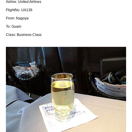
Airline: United Airlines
FlightNo: UA136
From: Nagoya
To: Guam
Class: Business Class