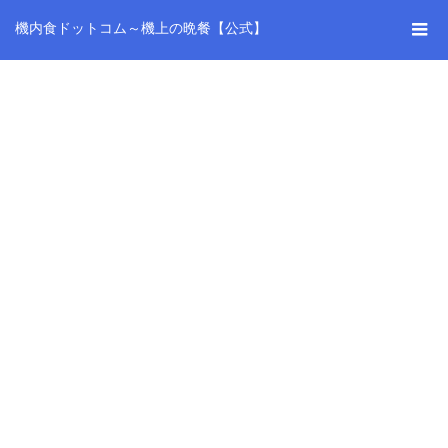
機内食ドットコム～機上の晩餐【公式】