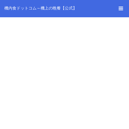
機内食ドットコム～機上の晩餐【公式】