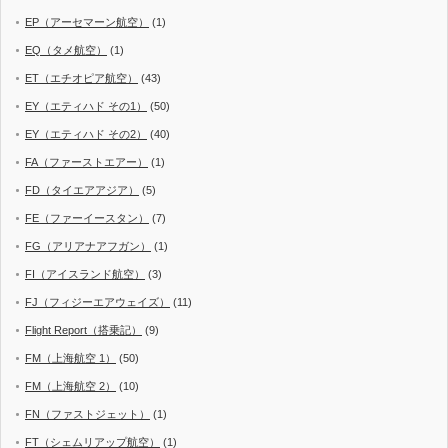
EP（アーセマーン航空）
(1)
EQ（タメ航空）
(1)
ET（エチオピア航空）
(43)
EY（エティハド その1）
(50)
EY（エティハド その2）
(40)
FA（ファーストエアー）
(1)
FD（タイエアアジア）
(5)
FE（ファーイースタン）
(7)
FG（アリアナアフガン）
(1)
FI（アイスランド航空）
(3)
FJ（フィジーエアウェイズ）
(11)
Flight Report（搭乗記）
(9)
FM（上海航空 1）
(50)
FM（上海航空 2）
(10)
FN（ファストジェット）
(1)
FT（シェムリアップ航空）
(1)