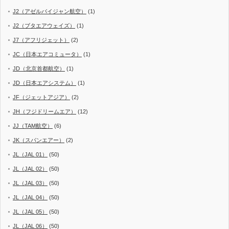
J2（アゼルバイジャン航空）
(1)
J2（ブタエアウェイズ）
(1)
J7（アフリジェット）
(2)
JC（日本エアコミュータ）
(1)
JD（北京首都航空）
(1)
JD（日本エアシステム）
(1)
JF（ジェットアジア）
(2)
JH（フジドリームエア）
(12)
JJ（TAM航空）
(6)
JK（スパンエアー）
(2)
JL（JAL 01）
(50)
JL（JAL 02）
(50)
JL（JAL 03）
(50)
JL（JAL 04）
(50)
JL（JAL 05）
(50)
JL（JAL 06）
(50)