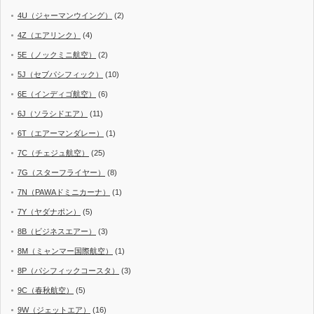
4U（ジャーマンウイング）
(2)
4Z（エアリンク）
(4)
5E（ノックミニ航空）
(2)
5J（セブパシフィック）
(10)
6E（インディゴ航空）
(6)
6J（ソラシドエア）
(11)
6T（エアーマンダレー）
(1)
7C（チェジュ航空）
(25)
7G（スターフライヤー）
(8)
7N（PAWAドミニカーナ）
(1)
7Y（ヤダナポン）
(5)
8B（ビジネスエアー）
(3)
8M（ミャンマー国際航空）
(1)
8P（パシフィックコースタ）
(3)
9C（春秋航空）
(5)
9W（ジェットエア）
(16)