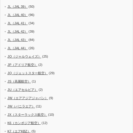
JL（JAL 39）
(50)
JL（JAL 40）
(96)
JL（JAL 41）
(34)
JL（JAL 42）
(39)
JL（JAL 43）
(84)
JL（JAL 44）
(26)
JO（ジャルウェイズ）
(25)
JP（アドリア航空）
(2)
JQ（ジェットスター航空）
(29)
JS（高麗航空）
(1)
JU（エアセルビア）
(2)
JW（エアアジアジャパン）
(9)
JW（バニラエア）
(11)
JX（スターラックス航空）
(10)
K6（カンボジア航空）
(12)
K7（エアKBZ）
(5)