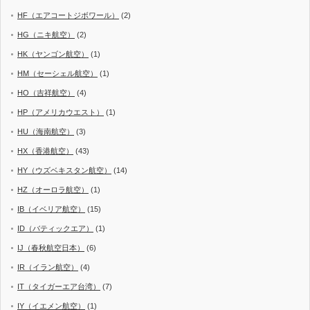
HF（エアコートジボワール）
(2)
HG（ニキ航空）
(2)
HK（ヤンゴン航空）
(1)
HM（セーシェル航空）
(1)
HO（吉祥航空）
(4)
HP（アメリカウエスト）
(1)
HU（海南航空）
(3)
HX（香港航空）
(43)
HY（ウズベキスタン航空）
(14)
HZ（オーロラ航空）
(1)
IB（イベリア航空）
(15)
ID（バティックエア）
(1)
IJ（春秋航空日本）
(6)
IR（イラン航空）
(4)
IT（タイガーエア台湾）
(7)
IY（イエメン航空）
(1)