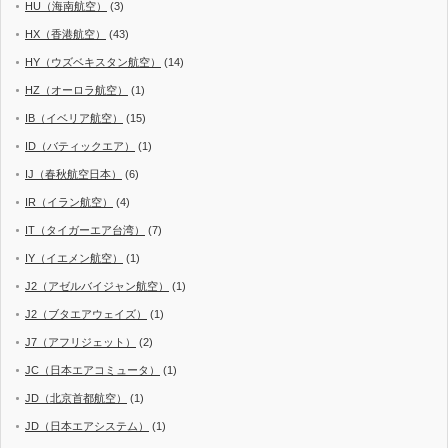
HU（海南航空）
(3)
HX（香港航空）
(43)
HY（ウズベキスタン航空）
(14)
HZ（オーロラ航空）
(1)
IB（イベリア航空）
(15)
ID（バティックエア）
(1)
IJ（春秋航空日本）
(6)
IR（イラン航空）
(4)
IT（タイガーエア台湾）
(7)
IY（イエメン航空）
(1)
J2（アゼルバイジャン航空）
(1)
J2（ブタエアウェイズ）
(1)
J7（アフリジェット）
(2)
JC（日本エアコミュータ）
(1)
JD（北京首都航空）
(1)
JD（日本エアシステム）
(1)