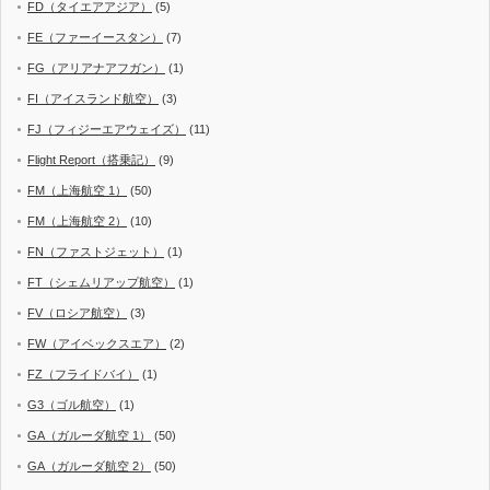
FD（タイエアアジア）
(5)
FE（ファーイースタン）
(7)
FG（アリアナアフガン）
(1)
FI（アイスランド航空）
(3)
FJ（フィジーエアウェイズ）
(11)
Flight Report（搭乗記）
(9)
FM（上海航空 1）
(50)
FM（上海航空 2）
(10)
FN（ファストジェット）
(1)
FT（シェムリアップ航空）
(1)
FV（ロシア航空）
(3)
FW（アイベックスエア）
(2)
FZ（フライドバイ）
(1)
G3（ゴル航空）
(1)
GA（ガルーダ航空 1）
(50)
GA（ガルーダ航空 2）
(50)