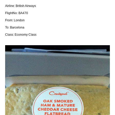
Airline: British Airways
FlightNo: BA470
From: London
To: Barcelona
Class: Economy Class