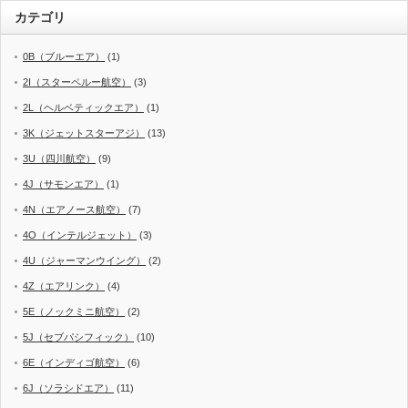
カテゴリ
0B（ブルーエア）
(1)
2I（スターペルー航空）
(3)
2L（ヘルベティックエア）
(1)
3K（ジェットスターアジ）
(13)
3U（四川航空）
(9)
4J（サモンエア）
(1)
4N（エアノース航空）
(7)
4O（インテルジェット）
(3)
4U（ジャーマンウイング）
(2)
4Z（エアリンク）
(4)
5E（ノックミニ航空）
(2)
5J（セブパシフィック）
(10)
6E（インディゴ航空）
(6)
6J（ソラシドエア）
(11)