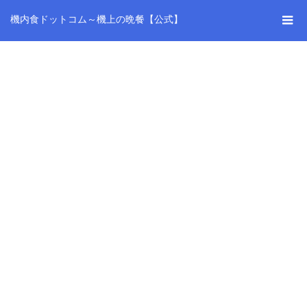
機内食ドットコム～機上の晩餐【公式】