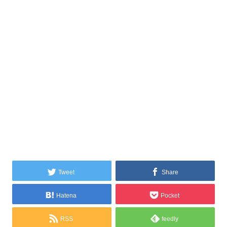
Tweet
Share
Hatena
Pocket
RSS
feedly