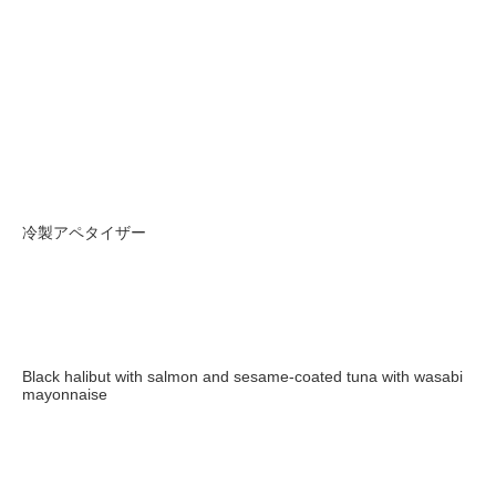
冷製アペタイザー
Black halibut with salmon and sesame-coated tuna with wasabi
mayonnaise