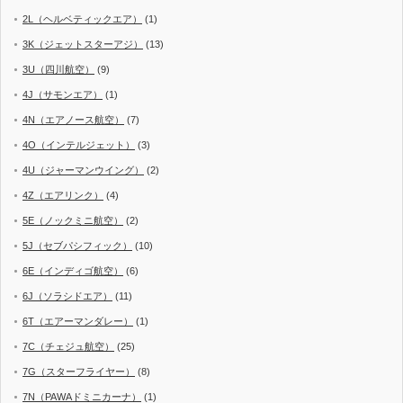
2L（ヘルベティックエア）
(1)
3K（ジェットスターアジ）
(13)
3U（四川航空）
(9)
4J（サモンエア）
(1)
4N（エアノース航空）
(7)
4O（インテルジェット）
(3)
4U（ジャーマンウイング）
(2)
4Z（エアリンク）
(4)
5E（ノックミニ航空）
(2)
5J（セブパシフィック）
(10)
6E（インディゴ航空）
(6)
6J（ソラシドエア）
(11)
6T（エアーマンダレー）
(1)
7C（チェジュ航空）
(25)
7G（スターフライヤー）
(8)
7N（PAWAドミニカーナ）
(1)