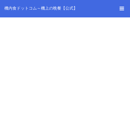
機内食ドットコム～機上の晩餐【公式】