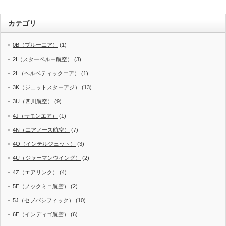
カテゴリ
0B（ブルーエア）
(1)
2I（スターペルー航空）
(3)
2L（ヘルベティックエア）
(1)
3K（ジェットスターアジ）
(13)
3U（四川航空）
(9)
4J（サモンエア）
(1)
4N（エアノース航空）
(7)
4O（インテルジェット）
(3)
4U（ジャーマンウイング）
(2)
4Z（エアリンク）
(4)
5E（ノックミニ航空）
(2)
5J（セブパシフィック）
(10)
6E（インディゴ航空）
(6)