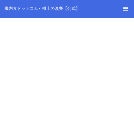
機内食ドットコム～機上の晩餐【公式】