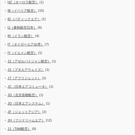
HZ（オーロラ航空）
(1)
IB（イベリア航空）
(15)
ID（バティックエア）
(1)
IJ（春秋航空日本）
(6)
IR（イラン航空）
(4)
IT（タイガーエア台湾）
(7)
IY（イエメン航空）
(1)
J2（アゼルバイジャン航空）
(1)
J2（ブタエアウェイズ）
(1)
J7（アフリジェット）
(2)
JC（日本エアコミュータ）
(1)
JD（北京首都航空）
(1)
JD（日本エアシステム）
(1)
JF（ジェットアジア）
(2)
JH（フジドリームエア）
(12)
JJ（TAM航空）
(6)