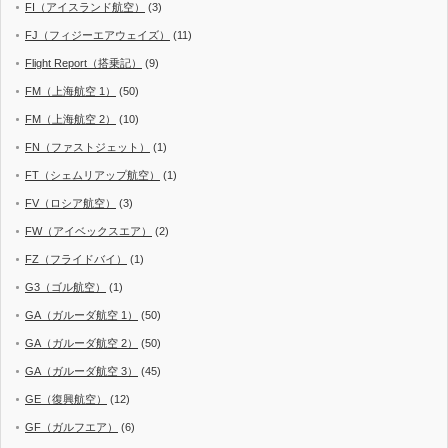
FI（アイスランド航空）
(3)
FJ（フィジーエアウェイズ）
(11)
Flight Report（搭乗記）
(9)
FM（上海航空 1）
(50)
FM（上海航空 2）
(10)
FN（ファストジェット）
(1)
FT（シェムリアップ航空）
(1)
FV（ロシア航空）
(3)
FW（アイベックスエア）
(2)
FZ（フライドバイ）
(1)
G3（ゴル航空）
(1)
GA（ガルーダ航空 1）
(50)
GA（ガルーダ航空 2）
(50)
GA（ガルーダ航空 3）
(45)
GE（復興航空）
(12)
GF（ガルフエア）
(6)