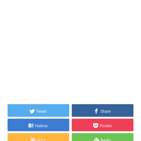
Tweet
Share
Hatena
Pocket
RSS
feedly