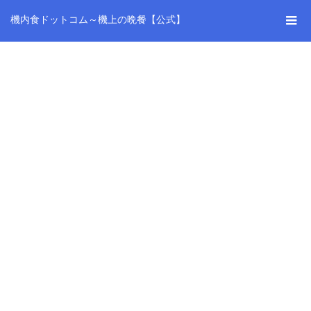
機内食ドットコム～機上の晩餐【公式】