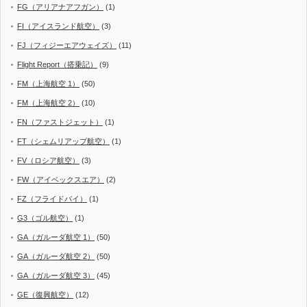
FG（アリアナアフガン）
(1)
FI（アイスランド航空）
(3)
FJ（フィジーエアウェイズ）
(11)
Flight Report（搭乗記）
(9)
FM（上海航空 1）
(50)
FM（上海航空 2）
(10)
FN（ファストジェット）
(1)
FT（シェムリアップ航空）
(1)
FV（ロシア航空）
(3)
FW（アイベックスエア）
(2)
FZ（フライドバイ）
(1)
G3（ゴル航空）
(1)
GA（ガルーダ航空 1）
(50)
GA（ガルーダ航空 2）
(50)
GA（ガルーダ航空 3）
(45)
GE（復興航空）
(12)