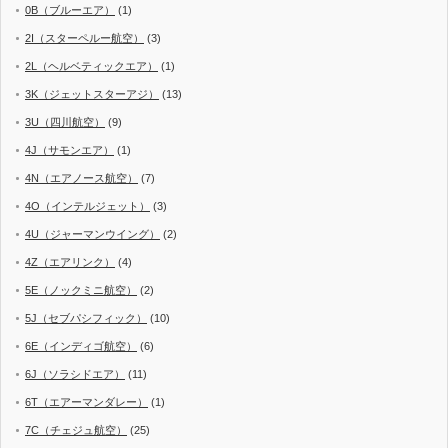
0B（ブルーエア）
(1)
2I（スターペルー航空）
(3)
2L（ヘルベティックエア）
(1)
3K（ジェットスターアジ）
(13)
3U（四川航空）
(9)
4J（サモンエア）
(1)
4N（エアノース航空）
(7)
4O（インテルジェット）
(3)
4U（ジャーマンウイング）
(2)
4Z（エアリンク）
(4)
5E（ノックミニ航空）
(2)
5J（セブパシフィック）
(10)
6E（インディゴ航空）
(6)
6J（ソラシドエア）
(11)
6T（エアーマンダレー）
(1)
7C（チェジュ航空）
(25)