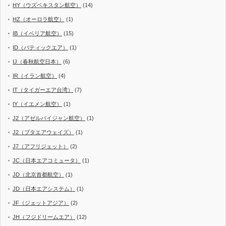
HY（ウズベキスタン航空）
(14)
HZ（オーロラ航空）
(1)
IB（イベリア航空）
(15)
ID（バティックエア）
(1)
IJ（春秋航空日本）
(6)
IR（イラン航空）
(4)
IT（タイガーエア台湾）
(7)
IY（イエメン航空）
(1)
J2（アゼルバイジャン航空）
(1)
J2（ブタエアウェイズ）
(1)
J7（アフリジェット）
(2)
JC（日本エアコミュータ）
(1)
JD（北京首都航空）
(1)
JD（日本エアシステム）
(1)
JF（ジェットアジア）
(2)
JH（フジドリームエア）
(12)