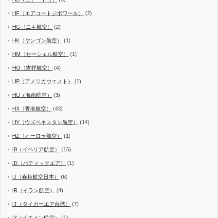
HF（エアコートジボワール）
(2)
HG（ニキ航空）
(2)
HK（ヤンゴン航空）
(1)
HM（セーシェル航空）
(1)
HO（吉祥航空）
(4)
HP（アメリカウエスト）
(1)
HU（海南航空）
(3)
HX（香港航空）
(43)
HY（ウズベキスタン航空）
(14)
HZ（オーロラ航空）
(1)
IB（イベリア航空）
(15)
ID（バティックエア）
(1)
IJ（春秋航空日本）
(6)
IR（イラン航空）
(4)
IT（タイガーエア台湾）
(7)
IY（イエメン航空）
(1)