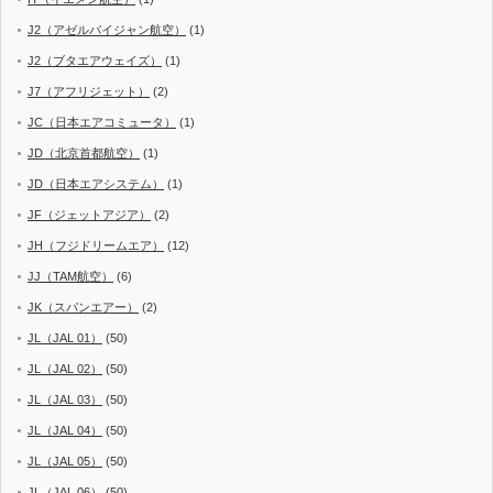
J2（アゼルバイジャン航空）
(1)
J2（ブタエアウェイズ）
(1)
J7（アフリジェット）
(2)
JC（日本エアコミュータ）
(1)
JD（北京首都航空）
(1)
JD（日本エアシステム）
(1)
JF（ジェットアジア）
(2)
JH（フジドリームエア）
(12)
JJ（TAM航空）
(6)
JK（スパンエアー）
(2)
JL（JAL 01）
(50)
JL（JAL 02）
(50)
JL（JAL 03）
(50)
JL（JAL 04）
(50)
JL（JAL 05）
(50)
JL（JAL 06）
(50)