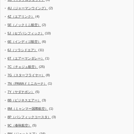
4U（ジャーマンウイング）
(2)
4Z（エアリンク）
(4)
5E（ノックミニ航空）
(2)
5J（セブパシフィック）
(10)
6E（インディゴ航空）
(6)
6J（ソラシドエア）
(11)
6T（エアーマンダレー）
(1)
7C（チェジュ航空）
(25)
7G（スターフライヤー）
(8)
7N（PAWAドミニカーナ）
(1)
7Y（ヤダナポン）
(5)
8B（ビジネスエアー）
(3)
8M（ミャンマー国際航空）
(1)
8P（パシフィックコースタ）
(3)
9C（春秋航空）
(5)
9W（ジェットエア）
(16)