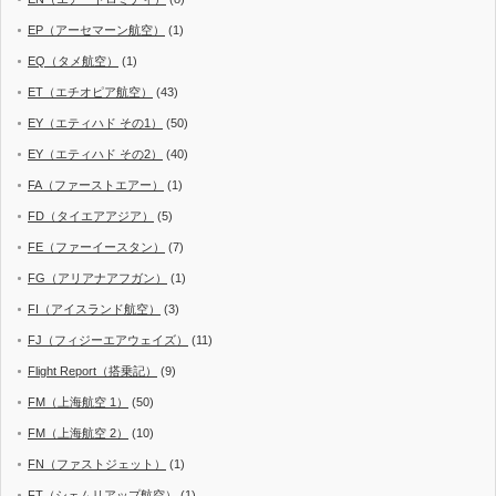
EP（アーセマーン航空）
(1)
EQ（タメ航空）
(1)
ET（エチオピア航空）
(43)
EY（エティハド その1）
(50)
EY（エティハド その2）
(40)
FA（ファーストエアー）
(1)
FD（タイエアアジア）
(5)
FE（ファーイースタン）
(7)
FG（アリアナアフガン）
(1)
FI（アイスランド航空）
(3)
FJ（フィジーエアウェイズ）
(11)
Flight Report（搭乗記）
(9)
FM（上海航空 1）
(50)
FM（上海航空 2）
(10)
FN（ファストジェット）
(1)
FT（シェムリアップ航空）
(1)