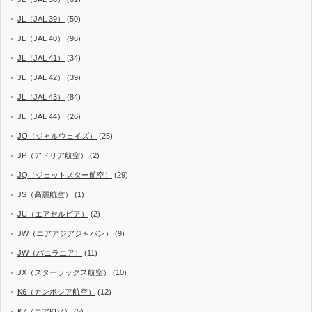
JL（JAL 39）
(50)
JL（JAL 40）
(96)
JL（JAL 41）
(34)
JL（JAL 42）
(39)
JL（JAL 43）
(84)
JL（JAL 44）
(26)
JO（ジャルウェイズ）
(25)
JP（アドリア航空）
(2)
JQ（ジェットスター航空）
(29)
JS（高麗航空）
(1)
JU（エアセルビア）
(2)
JW（エアアジアジャパン）
(9)
JW（バニラエア）
(11)
JX（スターラックス航空）
(10)
K6（カンボジア航空）
(12)
K7（エアKBZ）
(5)