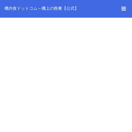
機内食ドットコム～機上の晩餐【公式】