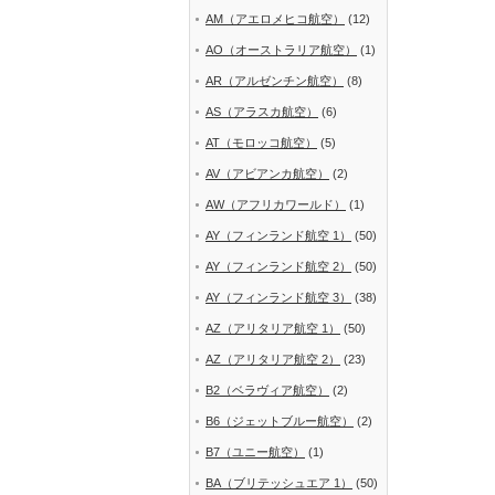
AM（アエロメヒコ航空）
(12)
AO（オーストラリア航空）
(1)
AR（アルゼンチン航空）
(8)
AS（アラスカ航空）
(6)
AT（モロッコ航空）
(5)
AV（アビアンカ航空）
(2)
AW（アフリカワールド）
(1)
AY（フィンランド航空 1）
(50)
AY（フィンランド航空 2）
(50)
AY（フィンランド航空 3）
(38)
AZ（アリタリア航空 1）
(50)
AZ（アリタリア航空 2）
(23)
B2（ベラヴィア航空）
(2)
B6（ジェットブルー航空）
(2)
B7（ユニー航空）
(1)
BA（ブリテッシュエア 1）
(50)