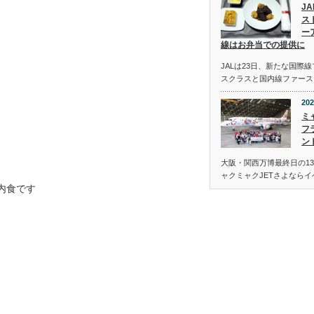
J
ス
ー
線はお弁当での提供に
JALは23日、新たな国際
スクラスと国内線ファース
202
ミ
フ
ン
大阪・関西万博最終日の13
ャクミャクJETさよなら
内食です