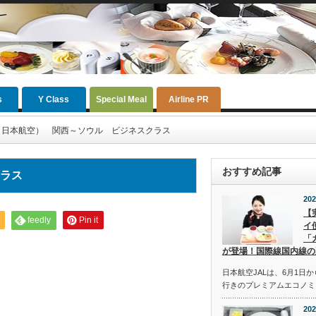
s
Y Class
Special Meal
Airline PR
L（日本航空） 関西～ソウル ビジネスクラス
おすすめ記事
クラス
202
【
feedly
Pin it
イ
「
が登場！国際線国内線の
日本航空JALは、6月1日
行きのプレミアムエコノミ
202