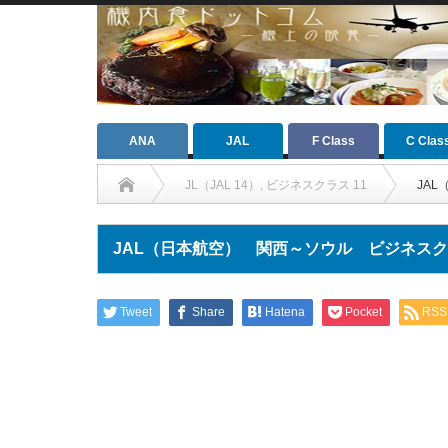
ANA
JAL
F Class
C Clas
JL（JAL 14）
,
ビジネスクラス 11
JA
JAL（日本航空） 関西～ソウル ビジネス
Tweet
Share
Hatena
Pocket
RSS