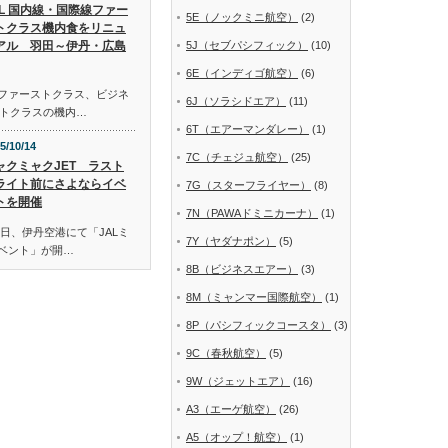
AL 国内線・国際線ファー
5E（ノックミニ航空）
(2)
トクラス機内食をリニュ
アル 羽田～伊丹・広島
5J（セブパシフィック）
(10)
6E（インディゴ航空）
(6)
線ファーストクラス、ビジネ
6J（ソラシドエア）
(11)
トクラスの機内…
6T（エアーマンダレー）
(1)
5/10/14
7C（チェジュ航空）
(25)
ャクミャクJET ラスト
ライト前にさよならイベ
7G（スターフライヤー）
(8)
トを開催
7N（PAWAドミニカーナ）
(1)
日、伊丹空港にて「JALミ
7Y（ヤダナポン）
(5)
イベント」が開…
8B（ビジネスエアー）
(3)
8M（ミャンマー国際航空）
(1)
8P（パシフィックコースタ）
(3)
9C（春秋航空）
(5)
9W（ジェットエア）
(16)
A3（エーゲ航空）
(26)
A5（オップ！航空）
(1)