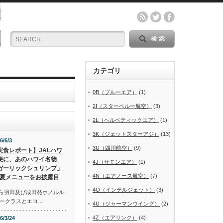
カテゴリ
0B（ブルーエア）
(1)
2I（スターペルー航空）
(3)
2L（ヘルベティックエア）
(1)
3K（ジェットスターアジ）
(13)
6/6/3
3U（四川航空）
(9)
実食レポート】JALハワ
便に、あのハワイ名物
4J（サモンエア）
(1)
ガーリックシュリンプ」
4N（エアノース航空）
(7)
夏メニューをお披露目
4O（インテルジェット）
(3)
から羽田及び成田発ホノルル
ークラスとエコ…
4U（ジャーマンウイング）
(2)
4Z（エアリンク）
(4)
6/3/24