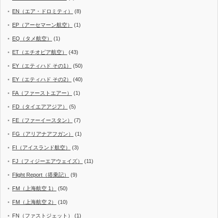
EN（エア・ドロミティ）
(8)
EP（アーセマーン航空）
(1)
EQ（タメ航空）
(1)
ET（エチオピア航空）
(43)
EY（エティハド その1）
(50)
EY（エティハド その2）
(40)
FA（ファーストエアー）
(1)
FD（タイエアアジア）
(5)
FE（ファーイースタン）
(7)
FG（アリアナアフガン）
(1)
FI（アイスランド航空）
(3)
FJ（フィジーエアウェイズ）
(11)
Flight Report（搭乗記）
(9)
FM（上海航空 1）
(50)
FM（上海航空 2）
(10)
FN（ファストジェット）
(1)