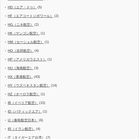
HD（エア・ドゥ）
(5)
HF（エアコートジボワール）
(2)
HG（ニキ航空）
(2)
HK（ヤンゴン航空）
(1)
HM（セーシェル航空）
(1)
HO（吉祥航空）
(4)
HP（アメリカウエスト）
(1)
HU（海南航空）
(3)
HX（香港航空）
(43)
HY（ウズベキスタン航空）
(14)
HZ（オーロラ航空）
(1)
IB（イベリア航空）
(15)
ID（バティックエア）
(1)
IJ（春秋航空日本）
(6)
IR（イラン航空）
(4)
IT（タイガーエア台湾）
(7)