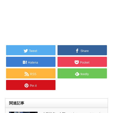
Tweet
Share
Hatena
Pocket
RSS
feedly
Pin it
関連記事