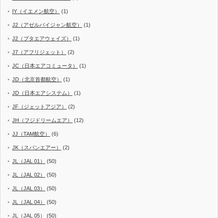
IY（イエメン航空）
(1)
J2（アゼルバイジャン航空）
(1)
J2（ブタエアウェイズ）
(1)
J7（アフリジェット）
(2)
JC（日本エアコミュータ）
(1)
JD（北京首都航空）
(1)
JD（日本エアシステム）
(1)
JF（ジェットアジア）
(2)
JH（フジドリームエア）
(12)
JJ（TAM航空）
(6)
JK（スパンエアー）
(2)
JL（JAL 01）
(50)
JL（JAL 02）
(50)
JL（JAL 03）
(50)
JL（JAL 04）
(50)
JL（JAL 05）
(50)