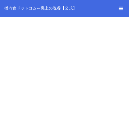
機内食ドットコム～機上の晩餐【公式】