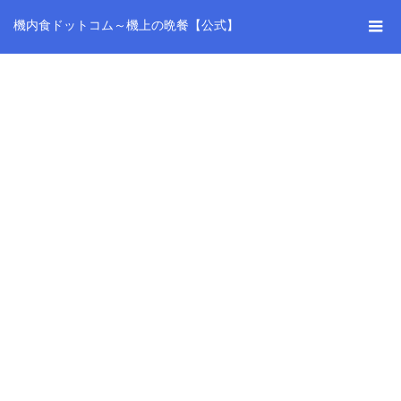
機内食ドットコム～機上の晩餐【公式】