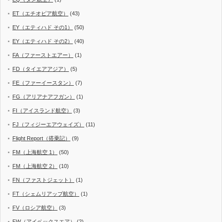
ET（エチオピア航空）
(43)
EY（エティハド その1）
(50)
EY（エティハド その2）
(40)
FA（ファーストエアー）
(1)
FD（タイエアアジア）
(5)
FE（ファーイースタン）
(7)
FG（アリアナアフガン）
(1)
FI（アイスランド航空）
(3)
FJ（フィジーエアウェイズ）
(11)
Flight Report（搭乗記）
(9)
FM（上海航空 1）
(50)
FM（上海航空 2）
(10)
FN（ファストジェット）
(1)
FT（シェムリアップ航空）
(1)
FV（ロシア航空）
(3)
FW（アイベックスエア）
(2)