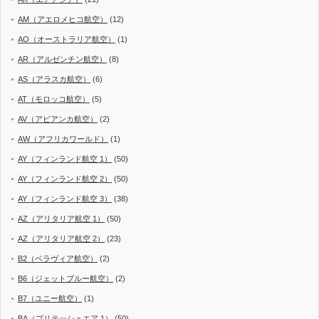
AM（アエロメヒコ航空）
(12)
AO（オーストラリア航空）
(1)
AR（アルゼンチン航空）
(8)
AS（アラスカ航空）
(6)
AT（モロッコ航空）
(5)
AV（アビアンカ航空）
(2)
AW（アフリカワールド）
(1)
AY（フィンランド航空 1）
(50)
AY（フィンランド航空 2）
(50)
AY（フィンランド航空 3）
(38)
AZ（アリタリア航空 1）
(50)
AZ（アリタリア航空 2）
(23)
B2（ベラヴィア航空）
(2)
B6（ジェットブルー航空）
(2)
B7（ユニー航空）
(1)
BA（ブリテッシュエア 1）
(50)