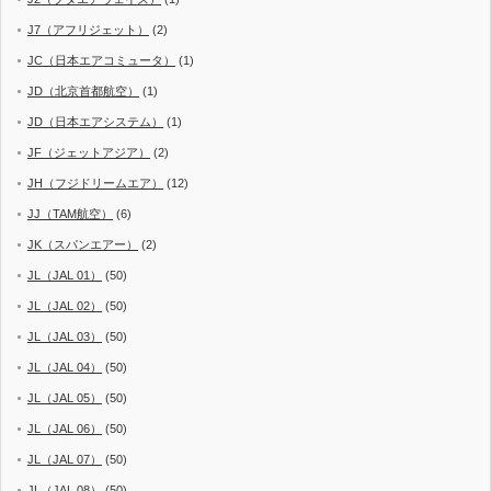
J7（アフリジェット）
(2)
JC（日本エアコミュータ）
(1)
JD（北京首都航空）
(1)
JD（日本エアシステム）
(1)
JF（ジェットアジア）
(2)
JH（フジドリームエア）
(12)
JJ（TAM航空）
(6)
JK（スパンエアー）
(2)
JL（JAL 01）
(50)
JL（JAL 02）
(50)
JL（JAL 03）
(50)
JL（JAL 04）
(50)
JL（JAL 05）
(50)
JL（JAL 06）
(50)
JL（JAL 07）
(50)
JL（JAL 08）
(50)