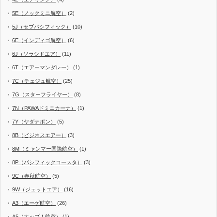
5E（ノックミニ航空）
(2)
5J（セブパシフィック）
(10)
6E（インディゴ航空）
(6)
6J（ソラシドエア）
(11)
6T（エアーマンダレー）
(1)
7C（チェジュ航空）
(25)
7G（スターフライヤー）
(8)
7N（PAWAドミニカーナ）
(1)
7Y（ヤダナポン）
(5)
8B（ビジネスエアー）
(3)
8M（ミャンマー国際航空）
(1)
8P（パシフィックコースタ）
(3)
9C（春秋航空）
(5)
9W（ジェットエア）
(16)
A3（エーゲ航空）
(26)
A5（オップ！航空）
(1)