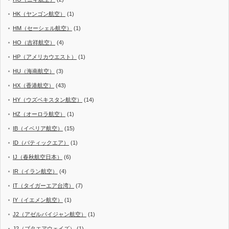
HK（ヤンゴン航空）
(1)
HM（セーシェル航空）
(1)
HO（吉祥航空）
(4)
HP（アメリカウエスト）
(1)
HU（海南航空）
(3)
HX（香港航空）
(43)
HY（ウズベキスタン航空）
(14)
HZ（オーロラ航空）
(1)
IB（イベリア航空）
(15)
ID（バティックエア）
(1)
IJ（春秋航空日本）
(6)
IR（イラン航空）
(4)
IT（タイガーエア台湾）
(7)
IY（イエメン航空）
(1)
J2（アゼルバイジャン航空）
(1)
J2（ブタエアウェイズ）
(1)