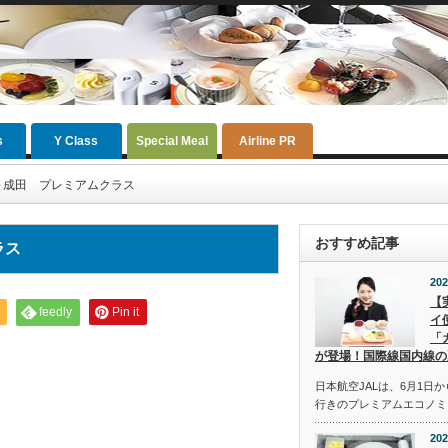
s
Y Class
Special Meal
Airline PR
～成田 プレミアムクラス
おすすめ記事
ラス
202
【
feedly
Pin it
イ
「
が登場！国際線国内線の
日本航空JALは、6月1日
行きのプレミアムエコノミ
202