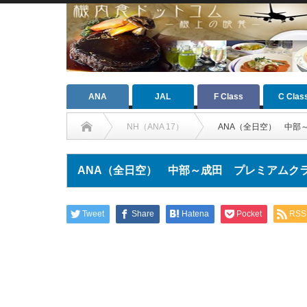
ANA
JAL
F Class
C Clas
NH（ANA 17）
ANA（全日空） 中部
ANA（全日空） 中部～成田 プレミアムク
Tweet
Share
Hatena
Pocket
RSS