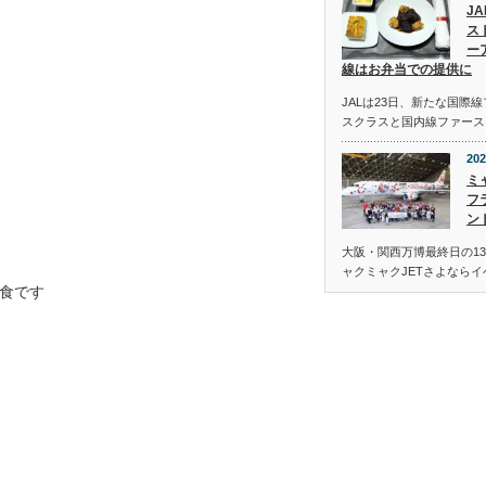
J
ス
ー
線はお弁当での提供に
JALは23日、新たな国際
スクラスと国内線ファース
202
ミ
フ
ン
大阪・関西万博最終日の13
ャクミャクJETさよなら
内食です