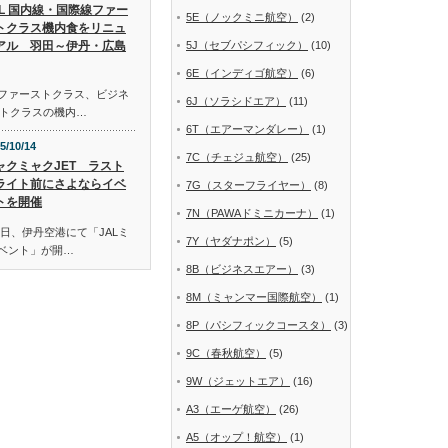
AL 国内線・国際線ファー
5E（ノックミニ航空）
(2)
トクラス機内食をリニュ
アル 羽田～伊丹・広島
5J（セブパシフィック）
(10)
6E（インディゴ航空）
(6)
線ファーストクラス、ビジネ
6J（ソラシドエア）
(11)
トクラスの機内…
6T（エアーマンダレー）
(1)
5/10/14
7C（チェジュ航空）
(25)
ャクミャクJET ラスト
ライト前にさよならイベ
7G（スターフライヤー）
(8)
トを開催
7N（PAWAドミニカーナ）
(1)
日、伊丹空港にて「JALミ
7Y（ヤダナポン）
(5)
イベント」が開…
8B（ビジネスエアー）
(3)
8M（ミャンマー国際航空）
(1)
8P（パシフィックコースタ）
(3)
9C（春秋航空）
(5)
9W（ジェットエア）
(16)
A3（エーゲ航空）
(26)
A5（オップ！航空）
(1)