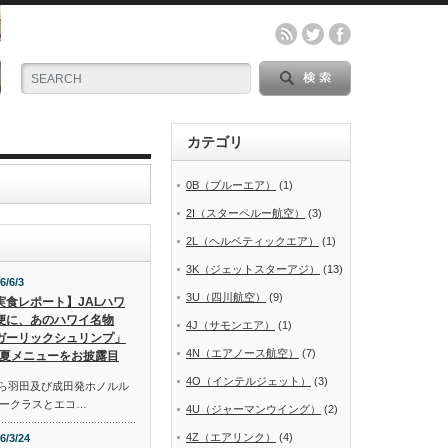
カテゴリ
0B（ブルーエア）
(1)
2I（スターペルー航空）
(3)
2L（ヘルベティックエア）
(1)
3K（ジェットスターアジ）
(13)
6/6/3
3U（四川航空）
(9)
実食レポート】JALハワ
便に、あのハワイ名物
4J（サモンエア）
(1)
ガーリックシュリンプ」
4N（エアノース航空）
(7)
夏メニューをお披露目
4O（インテルジェット）
(3)
から羽田及び成田発ホノルル
ークラスとエコ…
4U（ジャーマンウイング）
(2)
4Z（エアリンク）
(4)
6/3/24