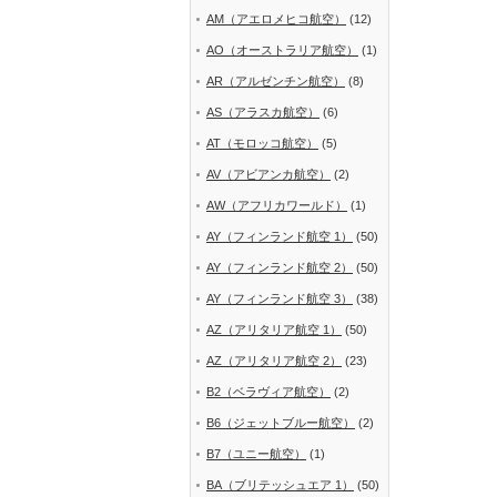
AM（アエロメヒコ航空）
(12)
AO（オーストラリア航空）
(1)
AR（アルゼンチン航空）
(8)
AS（アラスカ航空）
(6)
AT（モロッコ航空）
(5)
AV（アビアンカ航空）
(2)
AW（アフリカワールド）
(1)
AY（フィンランド航空 1）
(50)
AY（フィンランド航空 2）
(50)
AY（フィンランド航空 3）
(38)
AZ（アリタリア航空 1）
(50)
AZ（アリタリア航空 2）
(23)
B2（ベラヴィア航空）
(2)
B6（ジェットブルー航空）
(2)
B7（ユニー航空）
(1)
BA（ブリテッシュエア 1）
(50)