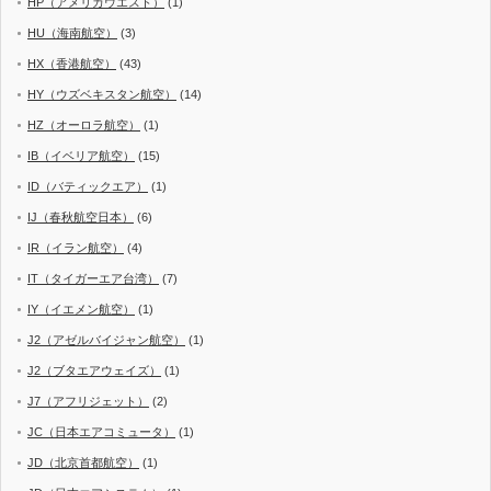
HP（アメリカウエスト）
(1)
HU（海南航空）
(3)
HX（香港航空）
(43)
HY（ウズベキスタン航空）
(14)
HZ（オーロラ航空）
(1)
IB（イベリア航空）
(15)
ID（バティックエア）
(1)
IJ（春秋航空日本）
(6)
IR（イラン航空）
(4)
IT（タイガーエア台湾）
(7)
IY（イエメン航空）
(1)
J2（アゼルバイジャン航空）
(1)
J2（ブタエアウェイズ）
(1)
J7（アフリジェット）
(2)
JC（日本エアコミュータ）
(1)
JD（北京首都航空）
(1)