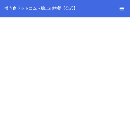
機内食ドットコム～機上の晩餐【公式】