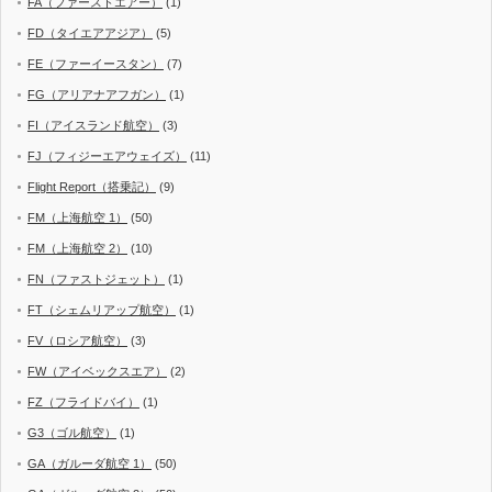
FA（ファーストエアー）
(1)
FD（タイエアアジア）
(5)
FE（ファーイースタン）
(7)
FG（アリアナアフガン）
(1)
FI（アイスランド航空）
(3)
FJ（フィジーエアウェイズ）
(11)
Flight Report（搭乗記）
(9)
FM（上海航空 1）
(50)
FM（上海航空 2）
(10)
FN（ファストジェット）
(1)
FT（シェムリアップ航空）
(1)
FV（ロシア航空）
(3)
FW（アイベックスエア）
(2)
FZ（フライドバイ）
(1)
G3（ゴル航空）
(1)
GA（ガルーダ航空 1）
(50)