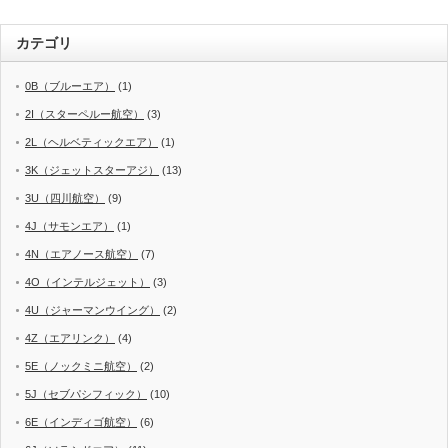
カテゴリ
0B（ブルーエア）
(1)
2I（スターペルー航空）
(3)
2L（ヘルベティックエア）
(1)
3K（ジェットスターアジ）
(13)
3U（四川航空）
(9)
4J（サモンエア）
(1)
4N（エアノース航空）
(7)
4O（インテルジェット）
(3)
4U（ジャーマンウイング）
(2)
4Z（エアリンク）
(4)
5E（ノックミニ航空）
(2)
5J（セブパシフィック）
(10)
6E（インディゴ航空）
(6)