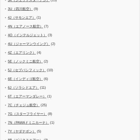
3U（四川航空）
(9)
4J（サモンエア）
(1)
4N（エアノース航空）
(7)
4O（インテルジェット）
(3)
4U（ジャーマンウイング）
(2)
4Z（エアリンク）
(4)
5E（ノックミニ航空）
(2)
5J（セブパシフィック）
(10)
6E（インディゴ航空）
(6)
6J（ソラシドエア）
(11)
6T（エアーマンダレー）
(1)
7C（チェジュ航空）
(25)
7G（スターフライヤー）
(8)
7N（PAWAドミニカーナ）
(1)
7Y（ヤダナポン）
(5)
8B（ビジネスエアー）
(3)