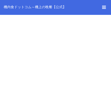
機内食ドットコム～機上の晩餐【公式】