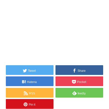
Tweet
Share
Hatena
Pocket
RSS
feedly
Pin it