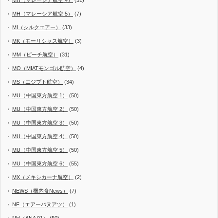
MH（マレーシア航空 5）
(7)
MI（シルクエアー）
(33)
MK（モーリシャス航空）
(3)
MM（ピーチ航空）
(31)
MO（MIATモンゴル航空）
(4)
MS（エジプト航空）
(34)
MU（中国東方航空 1）
(50)
MU（中国東方航空 2）
(50)
MU（中国東方航空 3）
(50)
MU（中国東方航空 4）
(50)
MU（中国東方航空 5）
(50)
MU（中国東方航空 6）
(55)
MX（メキシカーナ航空）
(2)
NEWS（機内食News）
(7)
NF（エアーバヌアツ）
(1)
NH（ANA 01）
(50)