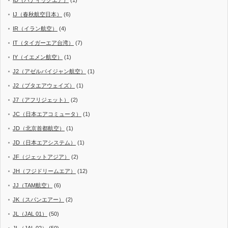
IJ（春秋航空日本）
(6)
IR（イラン航空）
(4)
IT（タイガーエア台湾）
(7)
IY（イエメン航空）
(1)
J2（アゼルバイジャン航空）
(1)
J2（ブタエアウェイズ）
(1)
J7（アフリジェット）
(2)
JC（日本エアコミュータ）
(1)
JD（北京首都航空）
(1)
JD（日本エアシステム）
(1)
JF（ジェットアジア）
(2)
JH（フジドリームエア）
(12)
JJ（TAM航空）
(6)
JK（スパンエアー）
(2)
JL（JAL 01）
(50)
JL（JAL 02）
(50)