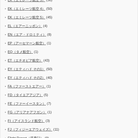
EK（エミレーツ航空 4）
(50)
EK（エミレーツ航空 5）
(45)
EL（エアーニッポン）
(4)
EN（エア・ドロミティ）
(8)
EP（アーセマーン航空）
(1)
EQ（タメ航空）
(1)
ET（エチオピア航空）
(43)
EY（エティハド その1）
(50)
EY（エティハド その2）
(40)
FA（ファーストエアー）
(1)
FD（タイエアアジア）
(5)
FE（ファーイースタン）
(7)
FG（アリアナアフガン）
(1)
FI（アイスランド航空）
(3)
FJ（フィジーエアウェイズ）
(11)
Flight Report（搭乗記）
(9)