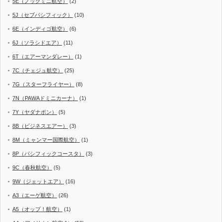
5E（ノックミニ航空）
(2)
5J（セブパシフィック）
(10)
6E（インディゴ航空）
(6)
6J（ソラシドエア）
(11)
6T（エアーマンダレー）
(1)
7C（チェジュ航空）
(25)
7G（スターフライヤー）
(8)
7N（PAWAドミニカーナ）
(1)
7Y（ヤダナポン）
(5)
8B（ビジネスエアー）
(3)
8M（ミャンマー国際航空）
(1)
8P（パシフィックコースタ）
(3)
9C（春秋航空）
(5)
9W（ジェットエア）
(16)
A3（エーゲ航空）
(26)
A5（オップ！航空）
(1)