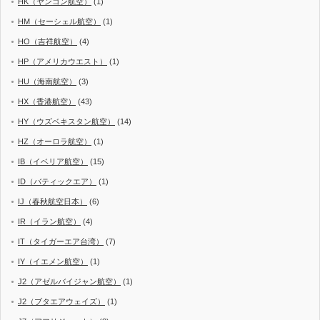
HK（ヤンゴン航空）
(1)
HM（セーシェル航空）
(1)
HO（吉祥航空）
(4)
HP（アメリカウエスト）
(1)
HU（海南航空）
(3)
HX（香港航空）
(43)
HY（ウズベキスタン航空）
(14)
HZ（オーロラ航空）
(1)
IB（イベリア航空）
(15)
ID（バティックエア）
(1)
IJ（春秋航空日本）
(6)
IR（イラン航空）
(4)
IT（タイガーエア台湾）
(7)
IY（イエメン航空）
(1)
J2（アゼルバイジャン航空）
(1)
J2（ブタエアウェイズ）
(1)