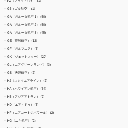
FZ（フライドバイ）
(1)
G3（ゴル航空）
(1)
GA（ガルーダ航空 1）
(50)
GA（ガルーダ航空 2）
(50)
GA（ガルーダ航空 3）
(45)
GE（復興航空）
(12)
GF（ガルフエア）
(6)
GK（ジェットスター）
(20)
GL（エアグリーンランド）
(3)
GS（天津航空）
(2)
H2（スカイエアライン）
(2)
HA（ハワイアン航空）
(34)
HB（アジアアトラン）
(2)
HD（エア・ドゥ）
(5)
HF（エアコートジボワール）
(2)
HG（ニキ航空）
(2)