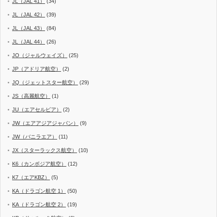
JL（JAL 41）
(34)
JL（JAL 42）
(39)
JL（JAL 43）
(84)
JL（JAL 44）
(26)
JO（ジャルウェイズ）
(25)
JP（アドリア航空）
(2)
JQ（ジェットスター航空）
(29)
JS（高麗航空）
(1)
JU（エアセルビア）
(2)
JW（エアアジアジャパン）
(9)
JW（バニラエア）
(11)
JX（スターラックス航空）
(10)
K6（カンボジア航空）
(12)
K7（エアKBZ）
(5)
KA（ドラゴン航空 1）
(50)
KA（ドラゴン航空 2）
(19)