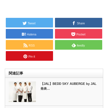
Tweet
Share
Hatena
Pocket
RSS
feedly
Pin it
関連記事
【JAL】BEDD SKY AUBERGE by JAL
発表…