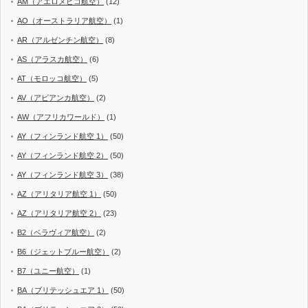
AM（アエロメヒコ航空）
(12)
AO（オーストラリア航空）
(1)
AR（アルゼンチン航空）
(8)
AS（アラスカ航空）
(6)
AT（モロッコ航空）
(5)
AV（アビアンカ航空）
(2)
AW（アフリカワールド）
(1)
AY（フィンランド航空 1）
(50)
AY（フィンランド航空 2）
(50)
AY（フィンランド航空 3）
(38)
AZ（アリタリア航空 1）
(50)
AZ（アリタリア航空 2）
(23)
B2（ベラヴィア航空）
(2)
B6（ジェットブルー航空）
(2)
B7（ユニー航空）
(1)
BA（ブリテッシュエア 1）
(50)