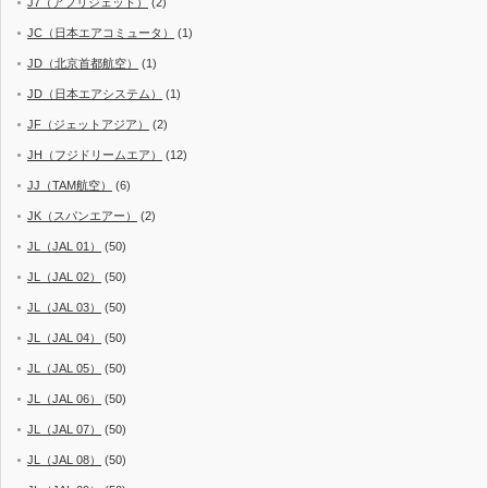
J7（アフリジェット）
(2)
JC（日本エアコミュータ）
(1)
JD（北京首都航空）
(1)
JD（日本エアシステム）
(1)
JF（ジェットアジア）
(2)
JH（フジドリームエア）
(12)
JJ（TAM航空）
(6)
JK（スパンエアー）
(2)
JL（JAL 01）
(50)
JL（JAL 02）
(50)
JL（JAL 03）
(50)
JL（JAL 04）
(50)
JL（JAL 05）
(50)
JL（JAL 06）
(50)
JL（JAL 07）
(50)
JL（JAL 08）
(50)