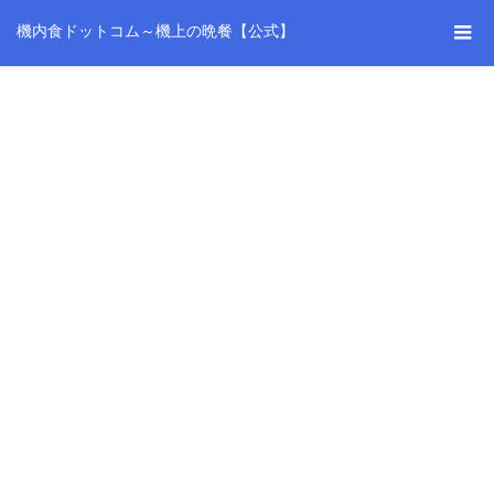
機内食ドットコム～機上の晩餐【公式】