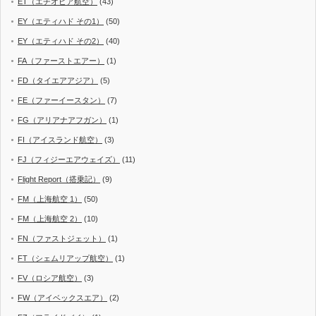
ET（エチオピア航空）
(43)
EY（エティハド その1）
(50)
EY（エティハド その2）
(40)
FA（ファーストエアー）
(1)
FD（タイエアアジア）
(5)
FE（ファーイースタン）
(7)
FG（アリアナアフガン）
(1)
FI（アイスランド航空）
(3)
FJ（フィジーエアウェイズ）
(11)
Flight Report（搭乗記）
(9)
FM（上海航空 1）
(50)
FM（上海航空 2）
(10)
FN（ファストジェット）
(1)
FT（シェムリアップ航空）
(1)
FV（ロシア航空）
(3)
FW（アイベックスエア）
(2)