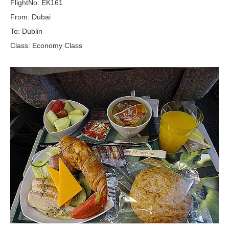
FlightNo: EK161
From: Dubai
To: Dublin
Class: Economy Class