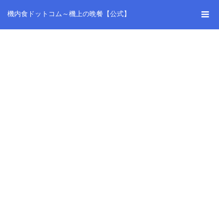
機内食ドットコム～機上の晩餐【公式】