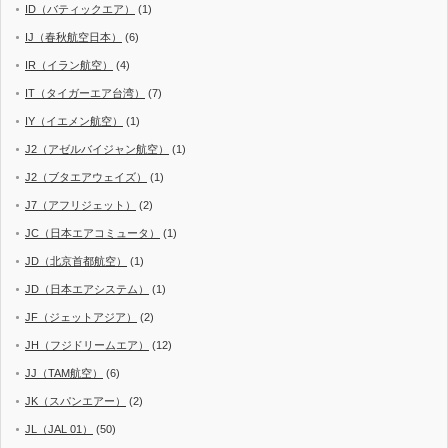
ID（バティックエア）
(1)
IJ（春秋航空日本）
(6)
IR（イラン航空）
(4)
IT（タイガーエア台湾）
(7)
IY（イエメン航空）
(1)
J2（アゼルバイジャン航空）
(1)
J2（ブタエアウェイズ）
(1)
J7（アフリジェット）
(2)
JC（日本エアコミュータ）
(1)
JD（北京首都航空）
(1)
JD（日本エアシステム）
(1)
JF（ジェットアジア）
(2)
JH（フジドリームエア）
(12)
JJ（TAM航空）
(6)
JK（スパンエアー）
(2)
JL（JAL 01）
(50)