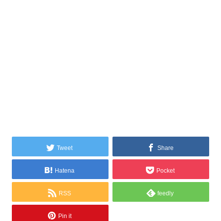
Tweet
Share
Hatena
Pocket
RSS
feedly
Pin it