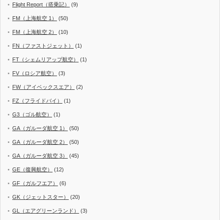
Flight Report（搭乗記）
(9)
FM（上海航空 1）
(50)
FM（上海航空 2）
(10)
FN（ファストジェット）
(1)
FT（シェムリアップ航空）
(1)
FV（ロシア航空）
(3)
FW（アイベックスエア）
(2)
FZ（フライドバイ）
(1)
G3（ゴル航空）
(1)
GA（ガルーダ航空 1）
(50)
GA（ガルーダ航空 2）
(50)
GA（ガルーダ航空 3）
(45)
GE（復興航空）
(12)
GF（ガルフエア）
(6)
GK（ジェットスター）
(20)
GL（エアグリーンランド）
(3)