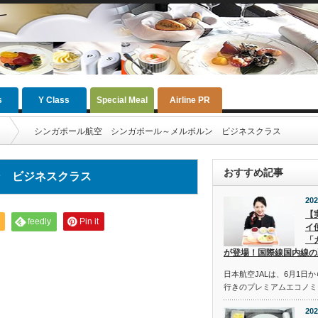
s
Y Class
Special Meal
Airline PR
シンガポール航空 シンガポール～メルボルン ビジネスクラス
おすすめ記事
ン ビジネスクラス
202
【
feedly
Pin it
イ
「
が登場！国際線国内線の
日本航空JALは、6月1日
行きのプレミアムエコノミ
202