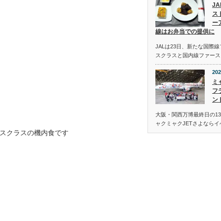
J
ス
ー
線はお弁当での提供に
JALは23日、新たな国際
スクラスと国内線ファース
202
ミ
フ
ン
大阪・関西万博最終日の13
ャクミャクJETさよなら
スクラスの機内食です