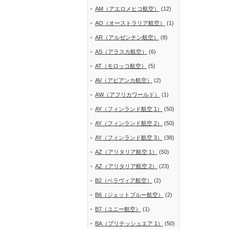
AM（アエロメヒコ航空）
(12)
AO（オーストラリア航空）
(1)
AR（アルゼンチン航空）
(8)
AS（アラスカ航空）
(6)
AT（モロッコ航空）
(5)
AV（アビアンカ航空）
(2)
AW（アフリカワールド）
(1)
AY（フィンランド航空 1）
(50)
AY（フィンランド航空 2）
(50)
AY（フィンランド航空 3）
(38)
AZ（アリタリア航空 1）
(50)
AZ（アリタリア航空 2）
(23)
B2（ベラヴィア航空）
(2)
B6（ジェットブルー航空）
(2)
B7（ユニー航空）
(1)
BA（ブリテッシュエア 1）
(50)