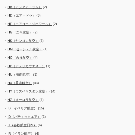
HB（アジアアトラン）
(2)
HD（エア・ドゥ）
(5)
HF（エアコートジボワール）
(2)
HG（ニキ航空）
(2)
HK（ヤンゴン航空）
(1)
HM（セーシェル航空）
(1)
HO（吉祥航空）
(4)
HP（アメリカウエスト）
(1)
HU（海南航空）
(3)
HX（香港航空）
(43)
HY（ウズベキスタン航空）
(14)
HZ（オーロラ航空）
(1)
IB（イベリア航空）
(15)
ID（バティックエア）
(1)
IJ（春秋航空日本）
(6)
IR（イラン航空）
(4)