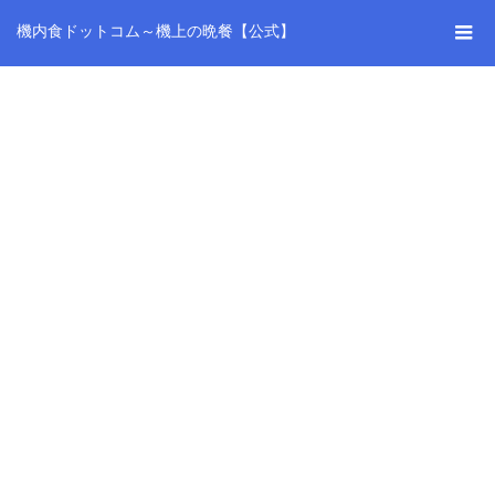
機内食ドットコム～機上の晩餐【公式】