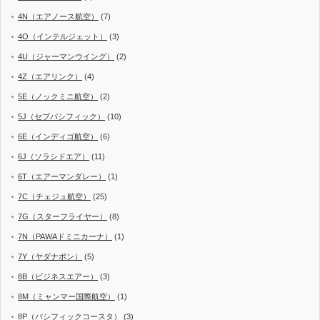
4N（エアノース航空）
(7)
4O（インテルジェット）
(3)
4U（ジャーマンウイング）
(2)
4Z（エアリンク）
(4)
5E（ノックミニ航空）
(2)
5J（セブパシフィック）
(10)
6E（インディゴ航空）
(6)
6J（ソラシドエア）
(11)
6T（エアーマンダレー）
(1)
7C（チェジュ航空）
(25)
7G（スターフライヤー）
(8)
7N（PAWAドミニカーナ）
(1)
7Y（ヤダナポン）
(5)
8B（ビジネスエアー）
(3)
8M（ミャンマー国際航空）
(1)
8P（パシフィックコースタ）
(3)