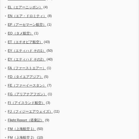
EL（エアーニッポン）
(4)
EN（エア・ドロミティ）
(8)
EP（アーセマーン航空）
(1)
EQ（タメ航空）
(1)
ET（エチオピア航空）
(43)
EY（エティハド その1）
(50)
EY（エティハド その2）
(40)
FA（ファーストエアー）
(1)
FD（タイエアアジア）
(5)
FE（ファーイースタン）
(7)
FG（アリアナアフガン）
(1)
FI（アイスランド航空）
(3)
FJ（フィジーエアウェイズ）
(11)
Flight Report（搭乗記）
(9)
FM（上海航空 1）
(50)
FM（上海航空 2）
(10)