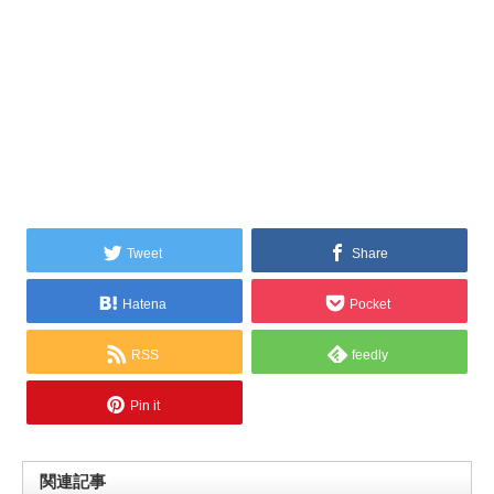
Tweet
Share
Hatena
Pocket
RSS
feedly
Pin it
関連記事