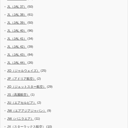
JL（JAL 37）
(50)
JL（JAL 38）
(61)
JL（JAL 39）
(50)
JL（JAL 40）
(96)
JL（JAL 41）
(34)
JL（JAL 42）
(39)
JL（JAL 43）
(84)
JL（JAL 44）
(26)
JO（ジャルウェイズ）
(25)
JP（アドリア航空）
(2)
JQ（ジェットスター航空）
(29)
JS（高麗航空）
(1)
JU（エアセルビア）
(2)
JW（エアアジアジャパン）
(9)
JW（バニラエア）
(11)
JX（スターラックス航空）
(10)