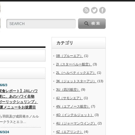
カテゴリ
0B（ブルーエア）
(1)
2I（スターペルー航空）
(3)
2L（ヘルベティックエア）
(1)
3K（ジェットスターアジ）
(13)
6/6/3
3U（四川航空）
(9)
実食レポート】JALハワ
便に、あのハワイ名物
4J（サモンエア）
(1)
ガーリックシュリンプ」
4N（エアノース航空）
(7)
夏メニューをお披露目
4O（インテルジェット）
(3)
から羽田及び成田発ホノルル
ークラスとエコ…
4U（ジャーマンウイング）
(2)
4Z（エアリンク）
(4)
6/3/24