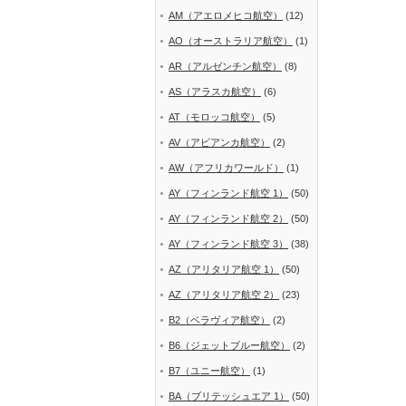
AM（アエロメヒコ航空）
(12)
AO（オーストラリア航空）
(1)
AR（アルゼンチン航空）
(8)
AS（アラスカ航空）
(6)
AT（モロッコ航空）
(5)
AV（アビアンカ航空）
(2)
AW（アフリカワールド）
(1)
AY（フィンランド航空 1）
(50)
AY（フィンランド航空 2）
(50)
AY（フィンランド航空 3）
(38)
AZ（アリタリア航空 1）
(50)
AZ（アリタリア航空 2）
(23)
B2（ベラヴィア航空）
(2)
B6（ジェットブルー航空）
(2)
B7（ユニー航空）
(1)
BA（ブリテッシュエア 1）
(50)