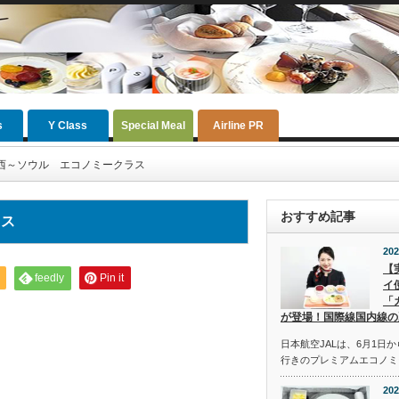
s
Y Class
Special Meal
Airline PR
西～ソウル エコノミークラス
おすすめ記事
ラス
202
【
feedly
Pin it
イ
「
が登場！国際線国内線の
日本航空JALは、6月1日
行きのプレミアムエコノミ
202