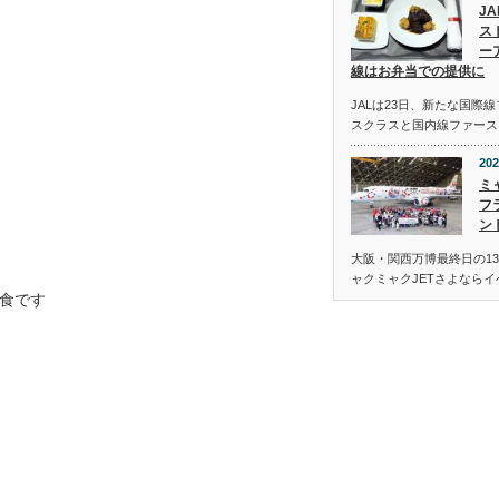
J
ス
ー
線はお弁当での提供に
JALは23日、新たな国際
スクラスと国内線ファース
202
ミ
フ
ン
大阪・関西万博最終日の13
ャクミャクJETさよなら
食です