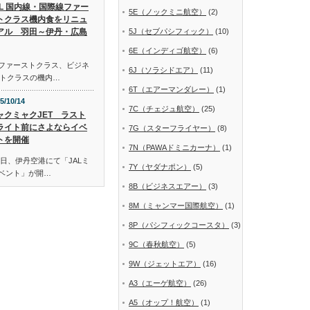
AL 国内線・国際線ファー
5E（ノックミニ航空）
(2)
トクラス機内食をリニュ
アル 羽田～伊丹・広島
5J（セブパシフィック）
(10)
6E（インディゴ航空）
(6)
線ファーストクラス、ビジネ
6J（ソラシドエア）
(11)
トクラスの機内…
6T（エアーマンダレー）
(1)
5/10/14
7C（チェジュ航空）
(25)
ャクミャクJET ラスト
ライト前にさよならイベ
7G（スターフライヤー）
(8)
トを開催
7N（PAWAドミニカーナ）
(1)
日、伊丹空港にて「JALミ
7Y（ヤダナポン）
(5)
イベント」が開…
8B（ビジネスエアー）
(3)
8M（ミャンマー国際航空）
(1)
8P（パシフィックコースタ）
(3)
9C（春秋航空）
(5)
9W（ジェットエア）
(16)
A3（エーゲ航空）
(26)
A5（オップ！航空）
(1)