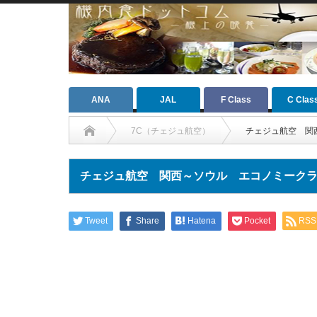
ANA
JAL
F Class
C Clas
7C（チェジュ航空）
チェジュ航空 関
チェジュ航空 関西～ソウル エコノミーク
Tweet
Share
Hatena
Pocket
RSS