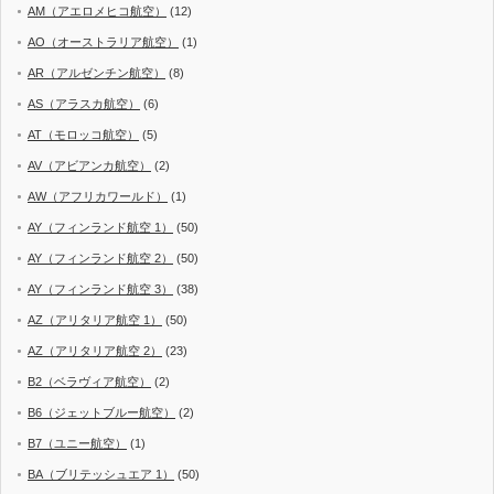
AM（アエロメヒコ航空）
(12)
AO（オーストラリア航空）
(1)
AR（アルゼンチン航空）
(8)
AS（アラスカ航空）
(6)
AT（モロッコ航空）
(5)
AV（アビアンカ航空）
(2)
AW（アフリカワールド）
(1)
AY（フィンランド航空 1）
(50)
AY（フィンランド航空 2）
(50)
AY（フィンランド航空 3）
(38)
AZ（アリタリア航空 1）
(50)
AZ（アリタリア航空 2）
(23)
B2（ベラヴィア航空）
(2)
B6（ジェットブルー航空）
(2)
B7（ユニー航空）
(1)
BA（ブリテッシュエア 1）
(50)