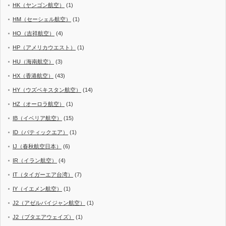
HK（ヤンゴン航空）
(1)
HM（セーシェル航空）
(1)
HO（吉祥航空）
(4)
HP（アメリカウエスト）
(1)
HU（海南航空）
(3)
HX（香港航空）
(43)
HY（ウズベキスタン航空）
(14)
HZ（オーロラ航空）
(1)
IB（イベリア航空）
(15)
ID（バティックエア）
(1)
IJ（春秋航空日本）
(6)
IR（イラン航空）
(4)
IT（タイガーエア台湾）
(7)
IY（イエメン航空）
(1)
J2（アゼルバイジャン航空）
(1)
J2（ブタエアウェイズ）
(1)