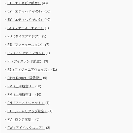
ET（エチオピア航空）
(43)
EY（エティハド その1）
(50)
EY（エティハド その2）
(40)
FA（ファーストエアー）
(1)
FD（タイエアアジア）
(5)
FE（ファーイースタン）
(7)
FG（アリアナアフガン）
(1)
FI（アイスランド航空）
(3)
FJ（フィジーエアウェイズ）
(11)
Flight Report（搭乗記）
(9)
FM（上海航空 1）
(50)
FM（上海航空 2）
(10)
FN（ファストジェット）
(1)
FT（シェムリアップ航空）
(1)
FV（ロシア航空）
(3)
FW（アイベックスエア）
(2)