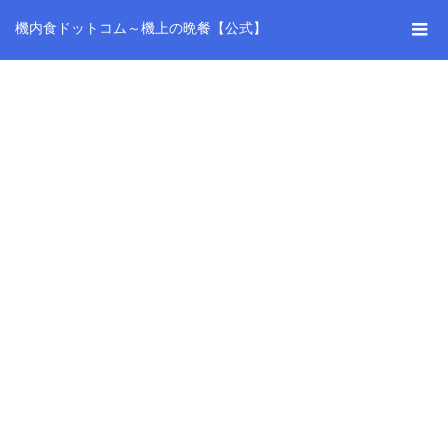
機内食ドットコム～機上の晩餐【公式】