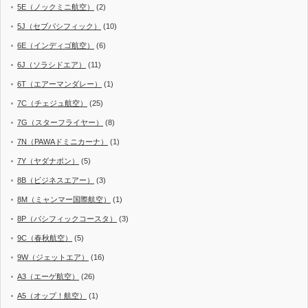
5E（ノックミニ航空）
(2)
5J（セブパシフィック）
(10)
6E（インディゴ航空）
(6)
6J（ソラシドエア）
(11)
6T（エアーマンダレー）
(1)
7C（チェジュ航空）
(25)
7G（スターフライヤー）
(8)
7N（PAWAドミニカーナ）
(1)
7Y（ヤダナポン）
(5)
8B（ビジネスエアー）
(3)
8M（ミャンマー国際航空）
(1)
8P（パシフィックコースタ）
(3)
9C（春秋航空）
(5)
9W（ジェットエア）
(16)
A3（エーゲ航空）
(26)
A5（オップ！航空）
(1)