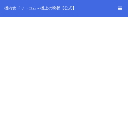
機内食ドットコム～機上の晩餐【公式】