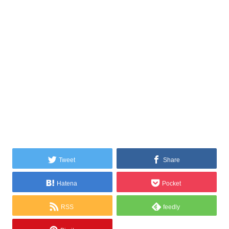
Tweet
Share
Hatena
Pocket
RSS
feedly