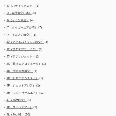
ID（バティックエア）
(1)
IJ（春秋航空日本）
(6)
IR（イラン航空）
(4)
IT（タイガーエア台湾）
(7)
IY（イエメン航空）
(1)
J2（アゼルバイジャン航空）
(1)
J2（ブタエアウェイズ）
(1)
J7（アフリジェット）
(2)
JC（日本エアコミュータ）
(1)
JD（北京首都航空）
(1)
JD（日本エアシステム）
(1)
JF（ジェットアジア）
(2)
JH（フジドリームエア）
(12)
JJ（TAM航空）
(6)
JK（スパンエアー）
(2)
JL（JAL 01）
(50)