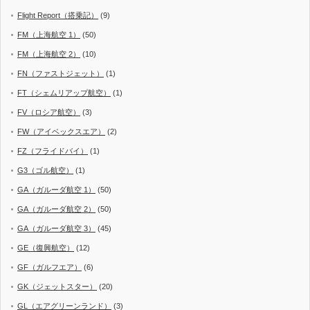
Flight Report（搭乗記）
(9)
FM（上海航空 1）
(50)
FM（上海航空 2）
(10)
FN（ファストジェット）
(1)
FT（シェムリアップ航空）
(1)
FV（ロシア航空）
(3)
FW（アイベックスエア）
(2)
FZ（フライドバイ）
(1)
G3（ゴル航空）
(1)
GA（ガルーダ航空 1）
(50)
GA（ガルーダ航空 2）
(50)
GA（ガルーダ航空 3）
(45)
GE（復興航空）
(12)
GF（ガルフエア）
(6)
GK（ジェットスター）
(20)
GL（エアグリーンランド）
(3)