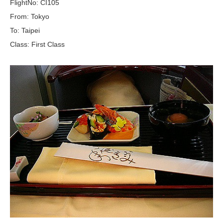
FlightNo: CI105
From: Tokyo
To: Taipei
Class: First Class