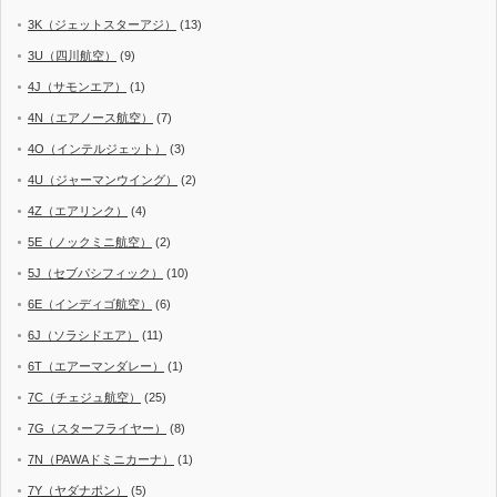
3K（ジェットスターアジ）
(13)
3U（四川航空）
(9)
4J（サモンエア）
(1)
4N（エアノース航空）
(7)
4O（インテルジェット）
(3)
4U（ジャーマンウイング）
(2)
4Z（エアリンク）
(4)
5E（ノックミニ航空）
(2)
5J（セブパシフィック）
(10)
6E（インディゴ航空）
(6)
6J（ソラシドエア）
(11)
6T（エアーマンダレー）
(1)
7C（チェジュ航空）
(25)
7G（スターフライヤー）
(8)
7N（PAWAドミニカーナ）
(1)
7Y（ヤダナポン）
(5)